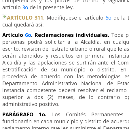
competencias y los plazos de control y vigilanc
artículo
3o
de la presente ley.
ARTÍCULO 311.
Modifíquese el artículo
6o
de la 
cual quedará así:
Artículo
6o
. Reclamaciones individuales.
Toda p
personas podrá solicitar a la Alcaldía, en cual
escrito, revisión del estrato urbano o rural que le 
serán atendidos y resueltos en primera instancia
Alcaldía y las apelaciones se surtirán ante el Co
Estratificación de su municipio o distrito. 
procederá de acuerdo con las metodologías es
Departamento Administrativo Nacional de Estad
instancia competente deberá resolver el reclam
superior a dos (2) meses, de lo contrario op
administrativo positivo.
PARÁGRAFO 1o.
Los Comités Permanentes de
funcionarán en cada municipio y distrito de acuer
reglamento interno que les suministre el Departam