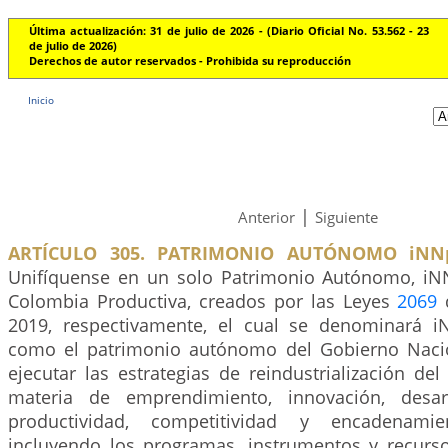
Última actualización: 31 de julio de 2026 - (Diario Oficial No. 53.562 - 23
de julio de 2026)
Derechos de autor reservados - Prohibida su reproducción
Inicio
|
Anterior
Siguiente
ARTÍCULO 305. PATRIMONIO AUTÓNOMO iNNp
Unifíquense en un solo Patrimonio Autónomo, iN
Colombia Productiva, creados por las Leyes
2069
2019, respectivamente, el cual se denominará i
como el patrimonio autónomo del Gobierno Naci
ejecutar las estrategias de reindustrialización de
materia de emprendimiento, innovación, desarr
productividad, competitividad y encadenamien
incluyendo los programas, instrumentos y recurs