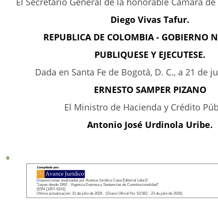
El Secretario General de la honorable Cámara de
Diego Vivas Tafur.
REPUBLICA DE COLOMBIA - GOBIERNO 
PUBLIQUESE Y EJECUTESE.
Dada en Santa Fe de Bogotá, D. C., a 21 de ju
ERNESTO SAMPER PIZANO
El Ministro de Hacienda y Crédito Púb
Antonio José Urdinola Uribe.
Disposiciones analizadas por Avance Jurídico Casa Editorial Ltda.©
"Leyes desde 1992 - Vigencia Expresa y Sentencias de Constitucionalidad"
ISSN [1657-6241]
Última actualización: 31 de julio de 2026 - (Diario Oficial No. 53.562 - 23 de julio de 2026)