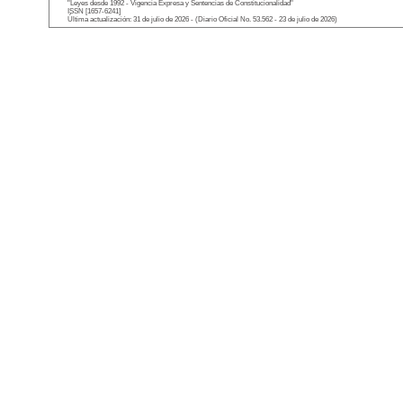
"Leyes desde 1992 - Vigencia Expresa y Sentencias de Constitucionalidad"
ISSN [1657-6241]
Última actualización: 31 de julio de 2026 - (Diario Oficial No. 53.562 - 23 de julio de 2026)