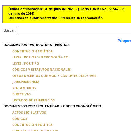
Última actualización: 31 de julio de 2026 - (Diario Oficial No. 53.562 - 23
de julio de 2026)
Derechos de autor reservados - Prohibida su reproducción
Buscar:
Búsque
DOCUMENTOS - ESTRUCTURA TEMÁTICA
CONSTITUCIÓN POLÍTICA
LEYES : POR ORDEN CRONOLÓGICO
LEYES : POR TIPO
CÓDIGOS Y ESTATUTOS NACIONALES
OTROS DECRETOS QUE MODIFICAN LEYES DESDE 1992
JURISPRUDENCIA
REGLAMENTOS
DIRECTIVAS
LISTADOS DE REFERENCIAS
DOCUMENTOS POR TIPO, ENTIDAD Y ORDEN CRONOLÓGICO
ACTOS LEGISLATIVOS
CÓDIGOS
CONSTITUCIÓN POLÍTICA
CORTE SUPREMA DE JUSTICIA