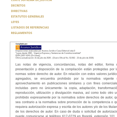
DECRETOS
DIRECTIVAS
ESTATUTOS GENERALES
LEYES
LISTADOS DE REFERENCIAS
REGLAMENTOS
Disposiciones analizadas por Avance Jurídico Casa Editorial Ltda.©
"Leyes desde 1992 - Vigencia Expresa y Sentencias de Constitucionalidad"
ISSN [1657-6241 (En linea)]
Última actualización: 31 de julio de 2026 - (Diario Oficial No. 53.562 - 23 de julio de 2026)
Las notas de vigencia, concordancias, notas del editor, forma 
presentación y disposición de la compilación están protegidas por l
normas sobre derecho de autor. En relación con estos valores jurídic
agregados, se encuentra prohibido por la normativa vigente 
aprovechamiento en publicaciones similares y con fines comerciale
incluidas -pero no únicamente- la copia, adaptación, transformació
reproducción, utilización y divulgación masiva, así como todo otro u
prohibido expresamente por la normativa sobre derechos de autor, q
sea contrario a la normativa sobre promoción de la competencia o q
requiera autorización expresa y escrita de los autores y/o de los titula
de los derechos de autor. En caso de duda o solicitud de autorizaci
puede comunicarse al teléfono 617-0729 en Bogotá, extensión 101. 