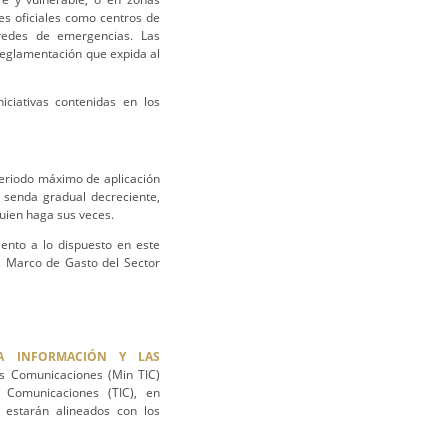
es oficiales como centros de
r redes de emergencias. Las
reglamentación que expida al
iciativas contenidas en los
periodo máximo de aplicación
 senda gradual decreciente,
quien haga sus veces.
ento a lo dispuesto en este
el Marco de Gasto del Sector
LA INFORMACIÓN Y LAS
as Comunicaciones (Min TIC)
 Comunicaciones (TIC), en
s estarán alineados con los