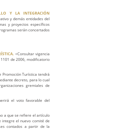
LLO Y LA INTEGRACIÓN
rativo y demás entidades del
mas y proyectos específicos
 programas serán concertados
ÍSTICA.
<Consultar vigencia
 1101 de 2006, modificatorio
e Promoción Turística tendrá
ediante decreto, para lo cual
organizaciones gremiales de
erirá el voto favorable del
 a que se refiere el artículo
e integre el nuevo comité de
ses contados a partir de la