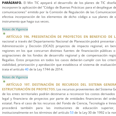
PARÁGRAFO.
El Min TIC apoyará el desarrollo de los planes de TIC diseñ
incorporen la aplicación del "Código de Buenas Prácticas para el despliegue d
comunicaciones" emitido por la Comisión de Regulación de las Comunicacione
efectiva incorporación de los elementos de dicho código a sus planes de or
instrumento que haga sus veces.
Notas de Vigencia
ARTÍCULO 196. PRESENTACIÓN DE PROYECTOS EN BENEFICIO DE L
nacional a través del Departamento Nacional de Planeación podrá presentar 
Administración y Decisión (OCAD) proyectos de impacto regional, en bene
regiones en los que concurran distintas fuentes de financiación públicas o
asignaciones de los fondos de desarrollo regional y de compensación regi
Regalías. Estos proyectos en todos los casos deberán cumplir con los criteri
viabilidad, priorización y aprobación que establezca el sistema de evaluaci
trata el artículo
40
de la Ley 1744 de 2014.
Notas de Vigencia
ARTÍCULO 197. DESTINACIÓN DE RECURSOS DEL SISTEMA GENER
ESTRUCTURACIÓN DE PROYECTOS.
Los recursos provenientes del Sistema Ge
de los entes territoriales podrán destinarse a reconocer los costos derivados 
legal y financiera de proyectos por parte de entidades financieras del orde
estatal. Para el caso de los recursos del Fondo de Ciencia, Tecnología e Inno
procederá también para las instituciones de educación superior,
institucionalmente en los términos del artículo
53
de la Ley 30 de 1992 o la no