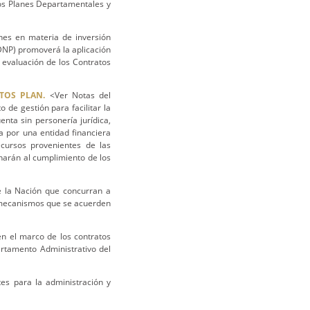
 los Planes Departamentales y
nes en materia de inversión
DNP) promoverá la aplicación
evaluación de los Contratos
TOS PLAN.
<Ver Notas del
de gestión para facilitar la
nta sin personería jurídica,
 por una entidad financiera
recursos provenientes de las
inarán al cumplimiento de los
e la Nación que concurran a
s mecanismos que se acuerden
en el marco de los contratos
artamento Administrativo del
es para la administración y