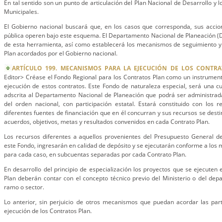
En tal sentido son un punto de articulación del Plan Nacional de Desarrollo y
Municipales.
El Gobierno nacional buscará que, en los casos que corresponda, sus accio
pública operen bajo este esquema. El Departamento Nacional de Planeación (
de esta herramienta, así como establecerá los mecanismos de seguimiento y 
Plan acordados por el Gobierno nacional.
ARTÍCULO 199. MECANISMOS PARA LA EJECUCIÓN DE LOS CONTRA
Editor> Créase el Fondo Regional para los Contratos Plan como un instrumento 
ejecución de estos contratos. Este Fondo de naturaleza especial, será una cue
adscrita al Departamento Nacional de Planeación que podrá ser administrada
del orden nacional, con participación estatal. Estará constituido con los 
diferentes fuentes de financiación que en él concurran y sus recursos se dest
acuerdos, objetivos, metas y resultados convenidos en cada Contrato Plan.
Los recursos diferentes a aquellos provenientes del Presupuesto General d
este Fondo, ingresarán en calidad de depósito y se ejecutarán conforme a lo
para cada caso, en subcuentas separadas por cada Contrato Plan.
En desarrollo del principio de especialización los proyectos que se ejecuten 
Plan deberán contar con el concepto técnico previo del Ministerio o del dep
ramo o sector.
Lo anterior, sin perjuicio de otros mecanismos que puedan acordar las part
ejecución de los Contratos Plan.