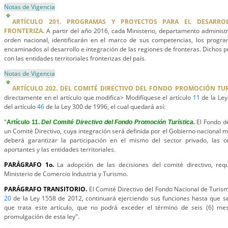
Notas de Vigencia
ARTÍCULO 201. PROGRAMAS Y PROYECTOS PARA EL DESARRO
FRONTERIZA.
A partir del año 2016, cada Ministerio, departamento administ
orden nacional, identificarán en el marco de sus competencias, los progra
encaminados al desarrollo e integración de las regiones de fronteras. Dichos
con las entidades territoriales fronterizas del país.
Notas de Vigencia
ARTÍCULO 202. DEL COMITÉ DIRECTIVO DEL FONDO PROMOCIÓN TUR
directamente en el artículo que modifica> Modifíquese el artículo
11
de la Ley
del artículo
46
de la Ley 300 de 1996, el cual quedará así:
"
El Fondo d
Artículo 11.
Del Comité Directivo del Fondo Promoción Turística.
un Comité Directivo, cuya integración será definida por el Gobierno nacional m
deberá garantizar la participación en el mismo del sector privado, las 
aportantes y las entidades territoriales.
PARÁGRAFO 1o.
La adopción de las decisiones del comité directivo, requ
Ministerio de Comercio Industria y Turismo.
PARÁGRAFO TRANSITORIO.
El Comité Directivo del Fondo Nacional de Turismo
20
de la Ley 1558 de 2012, continuará ejerciendo sus funciones hasta que s
que trata este artículo, que no podrá exceder el término de seis (6) me
promulgación de esta ley".