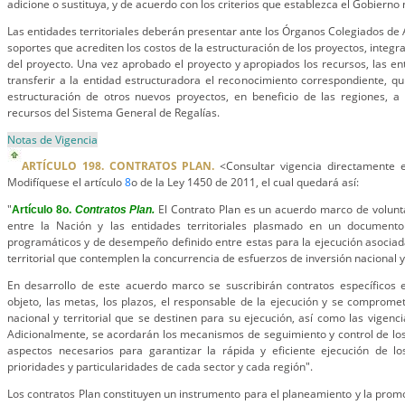
adicione o sustituya, y de acuerdo con los criterios que establezca el Gobierno 
Las entidades territoriales deberán presentar ante los Órganos Colegiados de 
soportes que acrediten los costos de la estructuración de los proyectos, integr
del proyecto. Una vez aprobado el proyecto y apropiados los recursos, las ent
transferir a la entidad estructuradora el reconocimiento correspondiente, qui
estructuración de otros nuevos proyectos, en beneficio de las regiones, a 
recursos del Sistema General de Regalías.
Notas de Vigencia
ARTÍCULO 198. CONTRATOS PLAN.
<Consultar vigencia directamente e
Modifíquese el artículo
8
o de la Ley 1450 de 2011, el cual quedará así:
"
El Contrato Plan es un acuerdo marco de volunt
Artículo 8o.
Contratos Plan.
entre la Nación y las entidades territoriales plasmado en un documento
programáticos y de desempeño definido entre estas para la ejecución asociad
territorial que contemplen la concurrencia de esfuerzos de inversión nacional y t
En desarrollo de este acuerdo marco se suscribirán contratos específicos e
objeto, las metas, los plazos, el responsable de la ejecución y se comprome
nacional y territorial que se destinen para su ejecución, así como las vigenc
Adicionalmente, se acordarán los mecanismos de seguimiento y control de lo
aspectos necesarios para garantizar la rápida y eficiente ejecución de lo
prioridades y particularidades de cada sector y cada región".
Los contratos Plan constituyen un instrumento para el planeamiento y la promo