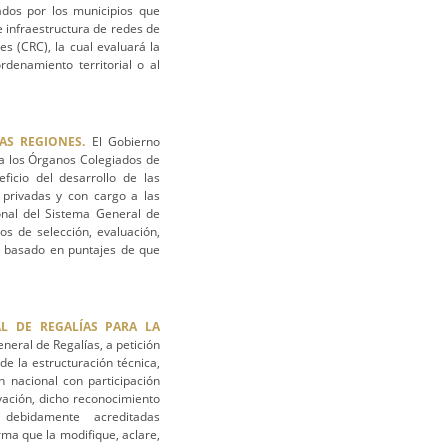
ados por los municipios que
e infraestructura de redes de
s (CRC), la cual evaluará la
denamiento territorial o al
AS REGIONES.
El Gobierno
a los Órganos Colegiados de
ficio del desarrollo de las
 privadas y con cargo a las
onal del Sistema General de
os de selección, evaluación,
ón basado en puntajes de que
AL DE REGALÍAS PARA LA
neral de Regalías, a petición
de la estructuración técnica,
n nacional con participación
vación, dicho reconocimiento
 debidamente acreditadas
rma que la modifique, aclare,