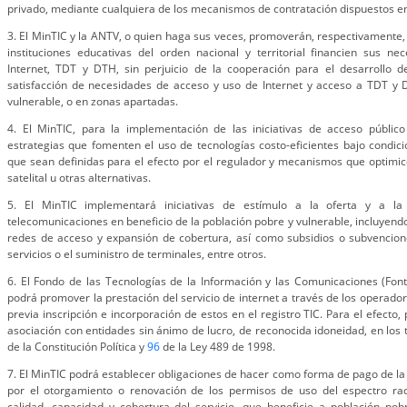
privado, mediante cualquiera de los mecanismos de contratación dispuestos en
3. El MinTIC y la ANTV, o quien haga sus veces, promoverán, respectivamente, 
instituciones educativas del orden nacional y territorial financien sus ne
Internet, TDT y DTH, sin perjuicio de la cooperación para el desarrollo d
satisfacción de necesidades de acceso y uso de Internet y acceso a TDT y 
vulnerable, o en zonas apartadas.
4. El MinTIC, para la implementación de las iniciativas de acceso público
estrategias que fomenten el uso de tecnologías costo-eficientes bajo condici
que sean definidas para el efecto por el regulador y mecanismos que optimic
satelital u otras alternativas.
5. El MinTIC implementará iniciativas de estímulo a la oferta y a l
telecomunicaciones en beneficio de la población pobre y vulnerable, incluyend
redes de acceso y expansión de cobertura, así como subsidios o subvencione
servicios o el suministro de terminales, entre otros.
6. El Fondo de las Tecnologías de la Información y las Comunicaciones (Font
podrá promover la prestación del servicio de internet a través de los operador
previa inscripción e incorporación de estos en el registro TIC. Para el efecto,
asociación con entidades sin ánimo de lucro, de reconocida idoneidad, en los 
de la Constitución Política y
96
de la Ley 489 de 1998.
7. El MinTIC podrá establecer obligaciones de hacer como forma de pago de l
por el otorgamiento o renovación de los permisos de uso del espectro radi
calidad, capacidad y cobertura del servicio, que beneficie a población pob