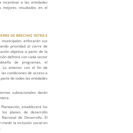
 incentivar a las entidades
s mejores resultados en el
IERRE DE BRECHAS INTRA E
s municipales enfocarán sus
dando prioridad al cierre de
ción objetiva a partir de la
ción definirá con cada sector
diseño de programas, el
. Lo anterior con el fin de
 las condiciones de acceso a
r parte de todas las entidades
biernos subnacionales darán
ntera.
Planeación, establecerá los
 los planes de desarrollo
 Nacional de Desarrollo. El
medir la inclusión social en
.