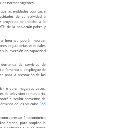
 las normas vigentes.
que las entidades públicas e
cesidades de conectividad a
e proyectos orientados a la
DTH de la población pobre y
 a Internet, podrá impulsar
ones regulatorias especiales
en la inversión en capacidad
a demanda de servicios de
o el fomento al despliegue de
s para la prestación de los
ic), o quien haga sus veces,
es de televisión comunitaria,
 podrá suscribir convenios de
términos de los artículos
355
a contraprestación económica
oeléctrico, para ampliar la
re y vulnerable, o en zonas