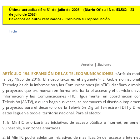
Última actualización: 31 de julio de 2026 - (Diario Oficial No. 53.562 - 23
de julio de 2026)
Derechos de autor reservados - Prohibida su reproducción
Inicio
|
Anterior
Siguiente
ARTÍCULO 194. EXPANSIÓN DE LAS TELECOMUNICACIONES.
<Artículo modi
la Ley 1955 de 2019. El nuevo texto es el siguiente:> El Gobierno nacional
Tecnologías de la Información y las Comunicaciones (MinTIC), diseñará e im
y proyectos que promuevan en forma prioritaria el acceso y el servicio unive
Información y las Comunicaciones (TIC). Igualmente, en coordinación co
Televisión (ANTV), o quien haga sus veces, se promoverá el diseño o impleme
y proyectos para el desarrollo de la Televisión Digital Terrestre (TDT) y D
estas lleguen a todo el territorio nacional. Para el efecto:
1. El MinTIC priorizará las iniciativas de acceso público a Internet, en bene
vulnerable, o en zonas apartadas.
2. El MinTIC podrá adelantar iniciativas de masificación del acceso a Internet