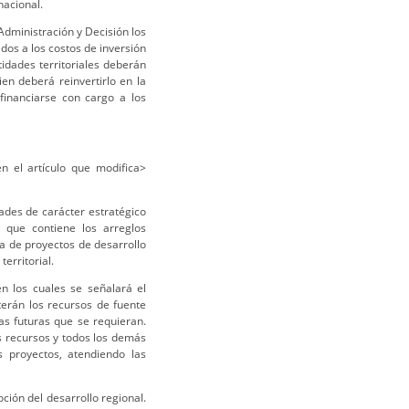
nacional.
Administración y Decisión los
ados a los costos de inversión
idades territoriales deberán
en deberá reinvertirlo en la
financiarse con cargo a los
n el artículo que modifica>
ades de carácter estratégico
 que contiene los arreglos
a de proyectos de desarrollo
erritorial.
n los cuales se señalará el
terán los recursos de fuente
ias futuras que se requieran.
s recursos y todos los demás
s proyectos, atendiendo las
ción del desarrollo regional.