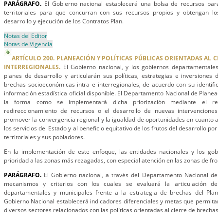
PARÁGRAFO.
El Gobierno nacional establecerá una bolsa de recursos para
territoriales para que concurran con sus recursos propios y obtengan lo
desarrollo y ejecución de los Contratos Plan.
Notas del Editor
Notas de Vigencia
ARTÍCULO 200. PLANEACIÓN Y POLÍTICAS PÚBLICAS ORIENTADAS AL C
INTERREGIONALES.
El Gobierno nacional, y los gobiernos departamentale
planes de desarrollo y articularán sus políticas, estrategias e inversiones 
brechas socioeconómicas intra e interregionales, de acuerdo con su identifica
información estadística oficial disponible. El Departamento Nacional de Planea
la forma como se implementará dicha priorización mediante el re
redireccionamiento de recursos o el desarrollo de nuevas intervenciones
promover la convergencia regional y la igualdad de oportunidades en cuanto a
los servicios del Estado y al beneficio equitativo de los frutos del desarrollo po
territoriales y sus pobladores.
En la implementación de este enfoque, las entidades nacionales y los go
prioridad a las zonas más rezagadas, con especial atención en las zonas de fro
PARÁGRAFO.
El Gobierno nacional, a través del Departamento Nacional de 
mecanismos y criterios con los cuales se evaluará la articulación de
departamentales y municipales frente a la estrategia de brechas del Plan
Gobierno Nacional establecerá indicadores diferenciales y metas que permitan 
diversos sectores relacionados con las políticas orientadas al cierre de brechas