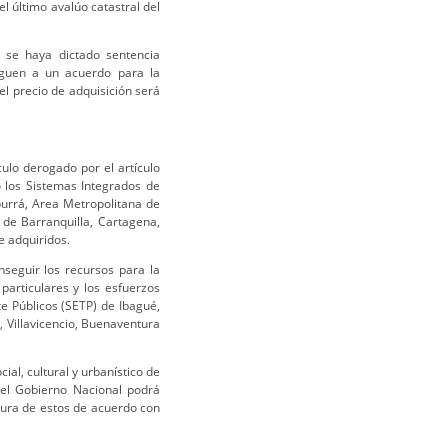
el último avalúo catastral del
 se haya dictado sentencia
leguen a un acuerdo para la
 el precio de adquisición será
ulo derogado por el artículo
 los Sistemas Integrados de
burrá, Area Metropolitana de
de Barranquilla, Cartagena,
 adquiridos.
nseguir los recursos para la
particulares y los esfuerzos
e Públicos (SETP) de Ibagué,
 Villavicencio, Buenaventura
al, cultural y urbanístico de
 el Gobierno Nacional podrá
tura de estos de acuerdo con