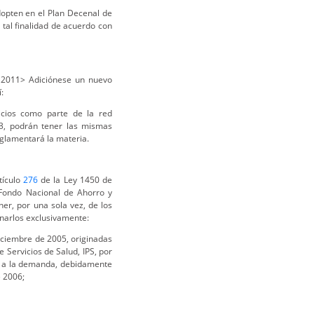
dopten en el Plan Decenal de
tal finalidad de acuerdo con
 2011> Adiciónese un nuevo
:
icios como parte de la red
, podrán tener las mismas
eglamentará la materia.
tículo
276
de la Ley 1450 de
Fondo Nacional de Ahorro y
er, por una sola vez, de los
tinarlos exclusivamente:
iciembre de 2005, originadas
e Servicios de Salud, IPS, por
os a la demanda, debidamente
e 2006;