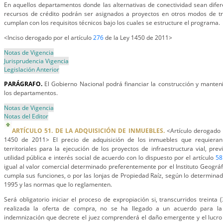
En aquellos departamentos donde las alternativas de conectividad sean difer
recursos de crédito podrán ser asignados a proyectos en otros modos de t
cumplan con los requisitos técnicos bajo los cuales se estructure el programa.
<Inciso derogado por el artículo
276
de la Ley 1450 de 2011>
Notas de Vigencia
Jurisprudencia Vigencia
Legislación Anterior
PARÁGRAFO.
El Gobierno Nacional podrá financiar la construcción y manteni
los departamentos.
Notas de Vigencia
Notas del Editor
ARTÍCULO 51. DE LA ADQUISICIÓN DE INMUEBLES.
<Artículo derogado 
1450 de 2011> El precio de adquisición de los inmuebles que requieran
territoriales para la ejecución de los proyectos de infraestructura vial, prev
utilidad pública e interés social de acuerdo con lo dispuesto por el artículo
58
igual al valor comercial determinado preferentemente por el Instituto Geográf
cumpla sus funciones, o por las lonjas de Propiedad Raíz, según lo determina
1995 y las normas que lo reglamenten.
Será obligatorio iniciar el proceso de expropiación si, transcurridos treinta
realizada la oferta de compra, no se ha llegado a un acuerdo para la 
indemnización que decrete el juez comprenderá el daño emergente y el lucro