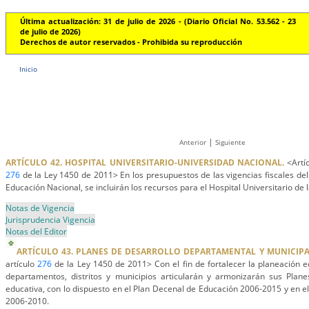
Última actualización: 31 de julio de 2026 - (Diario Oficial No. 53.562 - 23
de julio de 2026)
Derechos de autor reservados - Prohibida su reproducción
Inicio
|
Anterior
Siguiente
ARTÍCULO 42. HOSPITAL UNIVERSITARIO-UNIVERSIDAD NACIONAL.
<Artíc
276
de la Ley 1450 de 2011> En los presupuestos de las vigencias fiscales del
Educación Nacional, se incluirán los recursos para el Hospital Universitario de 
Notas de Vigencia
Jurisprudencia Vigencia
Notas del Editor
ARTÍCULO 43. PLANES DE DESARROLLO DEPARTAMENTAL Y MUNICIP
artículo
276
de la Ley 1450 de 2011> Con el fin de fortalecer la planeación ed
departamentos, distritos y municipios articularán y armonizarán sus Plan
educativa, con lo dispuesto en el Plan Decenal de Educación 2006-2015 y en el
2006-2010.