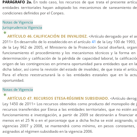
PARÁGRAFO 2o.
En todo caso, los recursos de que trata el presente artícul
entidades territoriales hayan adoptado los mecanismos de saneamiento de
condiciones definidos por el Conpes.
Notas de Vigencia
Jurisprudencia Vigencia
ARTÍCULO 46. CALIFICACIÓN DE INVALIDEZ.
<Artículo derogado por el a
2011> En desarrollo de lo establecido en el artículo
41
de la Ley 100 de 1993, 
de la Ley 962 de 2005, el Ministerio de la Protección Social diseñará, organ
funcionamiento el procedimiento y los mecanismos técnicos y la forma en l
determinación y calificación de la pérdida de capacidad laboral, la calificació
origen de las contingencias en primera oportunidad para entidades que en l
dicha labor, así como la revisión del estado de invalidez, de que trata el artíc
Para el efecto reestructurará la o las entidades estatales que en la actu
oportunidad.
Notas de Vigencia
ARTÍCULO 47. RECURSOS ETESA-RÉGIMEN SUBSIDIADO.
<Artículo derog
Ley 1450 de 2011> Los recursos obtenidos como producto del monopolio de ju
recursos transferidos por Etesa a las entidades territoriales, que no estén a
funcionamiento e investigación, a partir de 2009 se destinarán a financiar 
menos en el 25 % o en el porcentaje que a dicha fecha se esté asignando, s
vigencias 2007 y 2008, se mantendrá como mínimo, en pesos constantes, 
asignados al régimen subsidiado en la vigencia 2006.