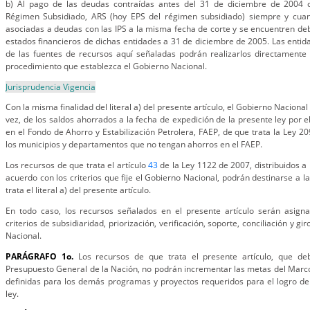
b) Al pago de las deudas contraídas antes del 31 de diciembre de 2004 c
Régimen Subsidiado, ARS (hoy EPS del régimen subsidiado) siempre y cuan
asociadas a deudas con las IPS a la misma fecha de corte y se encuentren de
estados financieros de dichas entidades a 31 de diciembre de 2005. Las entid
de las fuentes de recursos aquí señaladas podrán realizarlos directamente 
procedimiento que establezca el Gobierno Nacional.
Jurisprudencia Vigencia
Con la misma finalidad del literal a) del presente artículo, el Gobierno Naciona
vez, de los saldos ahorrados a la fecha de expedición de la presente ley por 
en el Fondo de Ahorro y Estabilización Petrolera, FAEP, de que trata la Ley 2
los municipios y departamentos que no tengan ahorros en el FAEP.
Los recursos de que trata el artículo
43
de la Ley 1122 de 2007, distribuidos a 
acuerdo con los criterios que fije el Gobierno Nacional, podrán destinarse a 
trata el literal a) del presente artículo.
En todo caso, los recursos señalados en el presente artículo serán asign
criterios de subsidiaridad, priorización, verificación, soporte, conciliación y g
Nacional.
PARÁGRAFO 1o.
Los recursos de que trata el presente artículo, que de
Presupuesto General de la Nación, no podrán incrementar las metas del Marc
definidas para los demás programas y proyectos requeridos para el logro de 
ley.