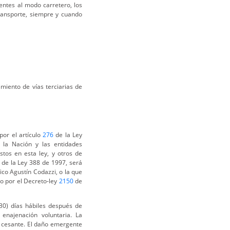
entes al modo carretero, los
ransporte, siempre y cuando
miento de vías terciarias de
por el artículo
276
de la Ley
 la Nación y las entidades
istos en esta ley, y otros de
de la Ley 388 de 1997, será
ico Agustín Codazzi, o la que
do por el Decreto-ley
2150
de
 (30) días hábiles después de
enajenación voluntaria. La
 cesante. El daño emergente