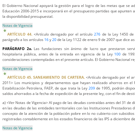
El Gobierno Nacional apoyará la gestión para el logro de las metas que se a
Educación 2006-2015 e incorporará en el presupuesto partidas que apunten a 
la disponibilidad presupuestal.
Notas de Vigencia
ARTÍCULO 44.
<Artículo derogado por el artículo
276
de la Ley 1450 de
parágrafo a los artículos
16
y
20
de la Ley 1122 de enero 9 de 2007 que dice así
PARÁGRAFO 2o.
Las fundaciones sin ánimo de lucro que prestaron serv
hospitalaria pública, antes de la entrada en vigencia de la Ley
100
de 1993
consideraciones contempladas en el presente artículo. El Gobierno Nacional r
Notas de Vigencia
ARTÍCULO 45. SANEAMIENTO DE CARTERA.
<Artículo derogado por el ar
2011> Los municipios y departamentos que hayan realizado ahorros en el 
Estabilización Petrolera, FAEP, de que trata la Ley
209
de 1995, podrán dispon
saldos ahorrados a la fecha de expedición de la presente ley, con el fin de des
a) <Ver Notas de Vigencia> Al pago de las deudas contraídas antes del 31 de d
en las deudas de las entidades territoriales con las Instituciones Prestadoras d
concepto de la atención de la población pobre en lo no cubierto con subsidi
registradas contablemente en los estados financieros de las IPS a diciembre d
Notas de Vigencia