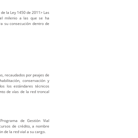
de la Ley 1450 de 2011> Las
del milenio a las que se ha
ra su consecución dentro de
ías, recaudados por peajes de
abilitación, conservación y
os los estándares técnicos
to de vías de la red troncal
Programa de Gestión Vial
cursos de crédito, a nombre
n de la red vial a su cargo.