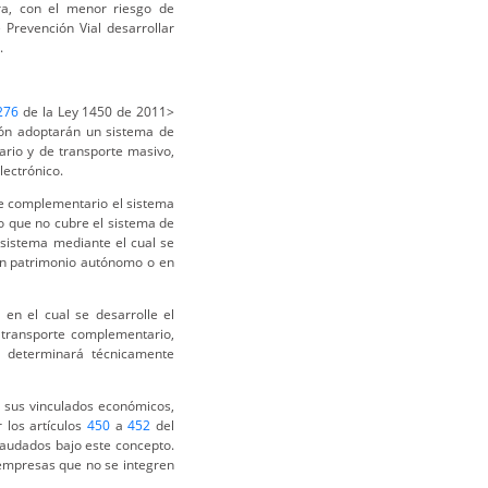
a, con el menor riesgo de
 Prevención Vial desarrollar
.
276
de la Ley 1450 de 2011>
ión adoptarán un sistema de
rio y de transporte masivo,
lectrónico.
te complementario el sistema
o que no cubre el sistema de
sistema mediante el cual se
 un patrimonio autónomo o en
en el cual se desarrolle el
 transporte complementario,
e determinará técnicamente
 sus vinculados económicos,
 los artículos
450
a
452
del
ecaudados bajo este concepto.
 empresas que no se integren