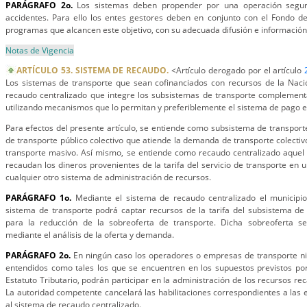
PARÁGRAFO 2o.
Los sistemas deben propender por una operación segur
accidentes. Para ello los entes gestores deben en conjunto con el Fondo de
programas que alcancen este objetivo, con su adecuada difusión e información
Notas de Vigencia
ARTÍCULO 53. SISTEMA DE RECAUDO.
<Artículo derogado por el artículo
Los sistemas de transporte que sean cofinanciados con recursos de la Nac
recaudo centralizado que integre los subsistemas de transporte complementa
utilizando mecanismos que lo permitan y preferiblemente el sistema de pago e
Para efectos del presente artículo, se entiende como subsistema de transpor
de transporte público colectivo que atiende la demanda de transporte colectiv
transporte masivo. Así mismo, se entiende como recaudo centralizado aquel 
recaudan los dineros provenientes de la tarifa del servicio de transporte en
cualquier otro sistema de administración de recursos.
PARÁGRAFO 1o.
Mediante el sistema de recaudo centralizado el municipio 
sistema de transporte podrá captar recursos de la tarifa del subsistema de
para la reducción de la sobreoferta de transporte. Dicha sobreoferta s
mediante el análisis de la oferta y demanda.
PARÁGRAFO 2o.
En ningún caso los operadores o empresas de transporte ni
entendidos como tales los que se encuentren en los supuestos previstos por
Estatuto Tributario, podrán participar en la administración de los recursos r
La autoridad competente cancelará las habilitaciones correspondientes a las
al sistema de recaudo centralizado.