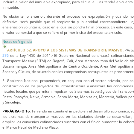
incluirá el valor del inmueble expropiado, para el cual el juez tendrá en cuenta 
inmueble.
No obstante lo anterior, durante el proceso de expropiación y cuando no
definitiva, será posible que el propietario y la entidad correspondiente l
enajenación voluntaria, caso en el cual se pondrá fin al proceso. En este caso,
el valor comercial a que se refiere el primer inciso del presente artículo.
Notas de Vigencia
ARTÍCULO 52. APOYO A LOS SISTEMAS DE TRANSPORTE MASIVO.
<Artíc
276
de la Ley 1450 de 2011> El Gobierno Nacional continuará cofinanciando
Transporte Masivo (SITM) de Bogotá, Cali, Area Metropolitana del Valle de A
Bucaramanga, Area Metropolitana de Centro Occidente, Area Metropolitana 
Soacha y Cúcuta, de acuerdo con los compromisos presupuestales previamente
El Gobierno Nacional propenderá, en conjunto con el sector privado, por co
construcción de los proyectos de infraestructura y analizará las condiciones 
fiscales locales que permitan impulsar los Sistemas Estratégicos de Transport
Pasto, Popayán, Neiva, Armenia, Santa Marta, Manizales, Montería, Valledupar,
y Sincelejo.
PARÁGRAFO 1o.
Teniendo en cuenta el impacto en el desarrollo económico, soci
los sistemas de transporte masivos en las ciudades donde se desarrollan,
ampliar los convenios cofinanciados suscritos con el fin de aumentar la cober
el Marco Fiscal de Mediano Plazo.