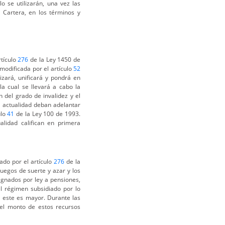
o se utilizarán, una vez las
 Cartera, en los términos y
rtículo
276
de la Ley 1450 de
modificada por el artículo
52
izará, unificará y pondrá en
a cual se llevará a cabo la
n del grado de invalidez y el
a actualidad deban adelantar
ulo
41
de la Ley 100 de 1993.
alidad califican en primera
ado por el artículo
276
de la
egos de suerte y azar y los
signados por ley a pensiones,
el régimen subsidiado por lo
i este es mayor. Durante las
el monto de estos recursos