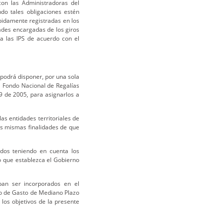
on las Administradoras del
do tales obligaciones estén
bidamente registradas en los
ades encargadas de los giros
a las IPS de acuerdo con el
l podrá disponer, por una sola
el Fondo Nacional de Regalías
09 de 2005, para asignarlos a
las entidades territoriales de
las mismas finalidades de que
ados teniendo en cuenta los
iro que establezca el Gobierno
ban ser incorporados en el
o de Gasto de Mediano Plazo
los objetivos de la presente