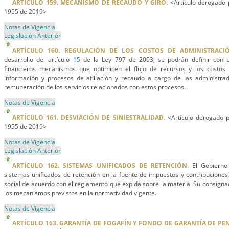
ARTÍCULO 159. MECANISMO DE RECAUDO Y GIRO.
<Artículo derogado p
1955 de 2019>
Notas de Vigencia
Legislación Anterior
ARTÍCULO 160. REGULACIÓN DE LOS COSTOS DE ADMINISTRACI
desarrollo del artículo
15
de la Ley 797 de 2003, se podrán definir con b
financieros mecanismos que optimicen el flujo de recursos y los costos
información y procesos de afiliación y recaudo a cargo de las administrad
remuneración de los servicios relacionados con estos procesos.
Notas de Vigencia
ARTÍCULO 161. DESVIACIÓN DE SINIESTRALIDAD.
<Artículo derogado p
1955 de 2019>
Notas de Vigencia
Legislación Anterior
ARTÍCULO 162. SISTEMAS UNIFICADOS DE RETENCIÓN.
El Gobierno 
sistemas unificados de retención en la fuente de impuestos y contribuciones 
social de acuerdo con el reglamento que expida sobre la materia. Su consignac
los mecanismos previstos en la normatividad vigente.
Notas de Vigencia
ARTÍCULO 163. GARANTÍA DE FOGAFÍN Y FONDO DE GARANTÍA DE PE