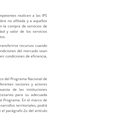
mpetentes realicen a las IPS
obre no afiliada y a aquellos
en la compra de servicios de
d y valor de los servicios
tos.
transferirse recursos cuando
condiciones del mercado sean
n condiciones de eficiencia,
co del Programa Nacional de
ferentes sectores y actores
uesta de las instituciones
ecesarias para su adecuada
al Programa. En el marco de
sarrollos territoriales, podrá
 el parágrafo 2o del artículo