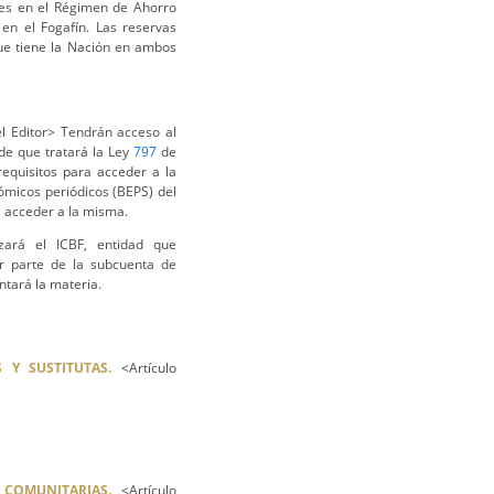
nes en el Régimen de Ahorro
 en el Fogafín. Las reservas
que tiene la Nación en ambos
l Editor> Tendrán acceso al
de que tratará la Ley
797
de
equisitos para acceder a la
ómicos periódicos (BEPS) del
a acceder a la misma.
izará el ICBF, entidad que
r parte de la subcuenta de
ntará la materia.
 Y SUSTITUTAS.
<Artículo
 COMUNITARIAS.
<Artículo