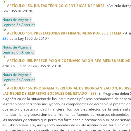
ARTÍCULO 153. JUNTAS TÉCNICO-CIENTÍFICAS DE PARES.
<Artículo derog
Ley 1955 de 2019>
Notas de Vigencia
Legislación Anterior
ARTÍCULO 154. PRESTACIONES NO FINANCIADAS POR EL SISTEMA.
<Artí
336
de la Ley 1955 de 2019>
Notas de Vigencia
Legislación Anterior
ARTÍCULO 155. PRESCRIPCIÓN COFINANCIACIÓN RÉGIMEN SUBSIDIAD
artículo
336
de la Ley 1955 de 2019>
Notas de Vigencia
Legislación Anterior
ARTÍCULO 156. PROGRAMA TERRITORIAL DE REORGANIZACIÓN, REDI
LAS REDES DE EMPRESAS SOCIALES DEL ESTADO - ESE.
El Programa deberá
diagnóstico de la situación de las instituciones públicas prestadoras de servic
la red en cada territorio incluyendo los componentes de acceso a la prestación 
operación y sostenibilidad financiera, los posibles efectos de la universaliz
financiamiento y operación de la misma, las fuentes de recursos disponibles, 
las medidas y acciones que permitan fortalecer la prestación pública de servici
equilibrio financiero, incluyendo medidas de ajuste institucional, fortalecimie
mejoramiento de las condiciones de calidad en la prestación y de la gestió