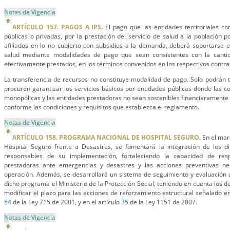
Notas de Vigencia
ARTÍCULO 157. PAGOS A IPS.
El pago que las entidades territoriales co
públicas o privadas, por la prestación del servicio de salud a la población p
afiliados en lo no cubierto con subsidios a la demanda, deberá soportarse 
salud mediante modalidades de pago que sean consistentes con la cantida
efectivamente prestados, en los términos convenidos en los respectivos contra
La transferencia de recursos no constituye modalidad de pago. Solo podrán 
procuren garantizar los servicios básicos por entidades públicas donde las 
monopólicas y las entidades prestadoras no sean sostenibles financieramente e
conforme las condiciones y requisitos que establezca el reglamento.
Notas de Vigencia
ARTÍCULO 158. PROGRAMA NACIONAL DE HOSPITAL SEGURO.
En el mar
Hospital Seguro frente a Desastres, se fomentará la integración de los di
responsables de su implementación, fortaleciendo la capacidad de resp
prestadoras ante emergencias y desastres y las acciones preventivas n
operación. Además, se desarrollará un sistema de seguimiento y evaluación 
dicho programa el Ministerio de la Protección Social, teniendo en cuenta los de
modificar el plazo para las acciones de reforzamiento estructural señalado en
54
de la Ley 715 de 2001, y en el artículo
35
de la Ley 1151 de 2007.
Notas de Vigencia