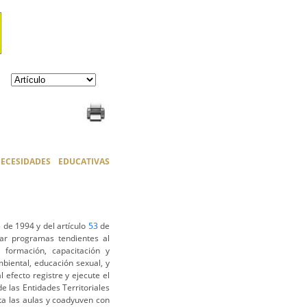
CESIDADES EDUCATIVAS
5
de 1994 y del artículo
53
de
iar programas tendientes al
 formación, capacitación y
biental, educación sexual, y
 efecto registre y ejecute el
e las Entidades Territoriales
sta las aulas y coadyuven con