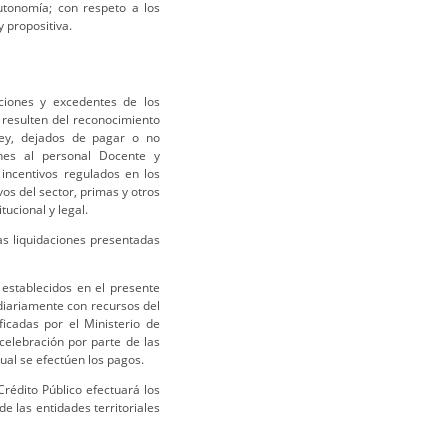
utonomía; con respeto a los
y propositiva.
iones y excedentes de los
 resulten del reconocimiento
 ley, dejados de pagar o no
ones al personal Docente y
incentivos regulados en los
s del sector, primas y otros
ucional y legal.
as liquidaciones presentadas
 establecidos en el presente
idiariamente con recursos del
icadas por el Ministerio de
celebración por parte de las
cual se efectúen los pagos.
Crédito Público efectuará los
e las entidades territoriales