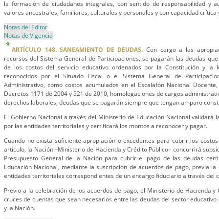
la formación de ciudadanos integrales, con sentido de responsabilidad y a
valores ancestrales, familiares, culturales y personales y con capacidad crítica 
Notas del Editor
Notas de Vigencia
ARTÍCULO 148. SANEAMIENTO DE DEUDAS.
Con cargo a las apropiac
recursos del Sistema General de Participaciones, se pagarán las deudas que
de los costos del servicio educativo ordenados por la Constitución y la
reconocidos por el Situado Fiscal o el Sistema General de Participaci
Administrativo, como costos acumulados en el Escalafón Nacional Docente, 
Decretos 1171 de 2004 y 521 de 2010, homologaciones de cargos administrativo
derechos laborales, deudas que se pagarán siempre que tengan amparo constit
El Gobierno Nacional a través del Ministerio de Educación Nacional validará l
por las entidades territoriales y certificará los montos a reconocer y pagar.
Cuando no exista suficiente apropiación o excedentes para cubrir los costos
artículo, la Nación –Ministerio de Hacienda y Crédito Público– concurrirá subs
Presupuesto General de la Nación para cubrir el pago de las deudas certif
Educación Nacional, mediante la suscripción de acuerdos de pago, previa la 
entidades territoriales correspondientes de un encargo fiduciario a través del 
Previo a la celebración de los acuerdos de pago, el Ministerio de Hacienda y 
cruces de cuentas que sean necesarios entre las deudas del sector educativo d
y la Nación.