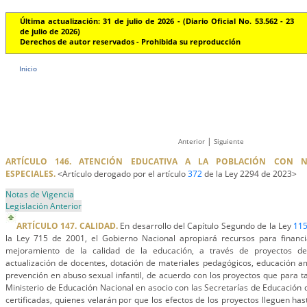
Última actualización: 31 de julio de 2026 - (Diario Oficial No. 53.562 - 23
de julio de 2026)
Derechos de autor reservados - Prohibida su reproducción
Inicio
|
Anterior
Siguiente
ARTÍCULO 146. ATENCIÓN EDUCATIVA A LA POBLACIÓN CON NE
ESPECIALES.
<Artículo derogado por el artículo
372
de la Ley 2294 de 2023>
Notas de Vigencia
Legislación Anterior
ARTÍCULO 147. CALIDAD.
En desarrollo del Capítulo Segundo de la Ley
11
la Ley 715 de 2001, el Gobierno Nacional apropiará recursos para financ
mejoramiento de la calidad de la educación, a través de proyectos de
actualización de docentes, dotación de materiales pedagógicos, educación am
prevención en abuso sexual infantil, de acuerdo con los proyectos que para tal
Ministerio de Educación Nacional en asocio con las Secretarías de Educación d
certificadas, quienes velarán por que los efectos de los proyectos lleguen ha