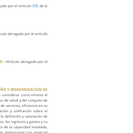
ado por el artículo
336
de la
culo derogado por el artículo
O.
<Artículo derogado por el
SEÑO Y MODERNIZACIÓN DE
 considerar como mínimo el
ios de salud y del conjunto de
de servicios, eficiencia en su
ación y unificación sobre el
la definición y valoración de
os, los ingresos y gastos y su
nto de la capacidad instalada,
n institucional con especial