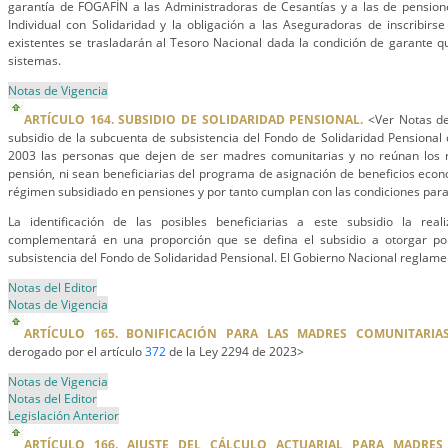
garantía de FOGAFÍN a las Administradoras de Cesantías y a las de pensio
Individual con Solidaridad y la obligación a las Aseguradoras de inscribirse
existentes se trasladarán al Tesoro Nacional dada la condición de garante 
sistemas.
Notas de Vigencia
ARTÍCULO 164. SUBSIDIO DE SOLIDARIDAD PENSIONAL.
<Ver Notas de
subsidio de la subcuenta de subsistencia del Fondo de Solidaridad Pensional 
2003 las personas que dejen de ser madres comunitarias y no reúnan los r
pensión, ni sean beneficiarias del programa de asignación de beneficios econ
régimen subsidiado en pensiones y por tanto cumplan con las condiciones par
La identificación de las posibles beneficiarias a este subsidio la real
complementará en una proporción que se defina el subsidio a otorgar po
subsistencia del Fondo de Solidaridad Pensional. El Gobierno Nacional reglame
Notas del Editor
Notas de Vigencia
ARTÍCULO 165. BONIFICACIÓN PARA LAS MADRES COMUNITARIAS
derogado por el artículo
372
de la Ley 2294 de 2023>
Notas de Vigencia
Notas del Editor
Legislación Anterior
ARTÍCULO 166. AJUSTE DEL CÁLCULO ACTUARIAL PARA MADRES