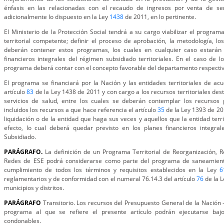
énfasis en las relacionadas con el recaudo de ingresos por venta de ser
adicionalmente lo dispuesto en la Ley
1438
de 2011, en lo pertinente.
El Ministerio de la Protección Social tendrá a su cargo viabilizar el program
territorial competente; definir el proceso de aprobación, la metodología, los
deberán contener estos programas, los cuales en cualquier caso estarán
financieros integrales del régimen subsidiado territoriales. En el caso de lo
programa deberá contar con el concepto favorable del departamento respectiv
El programa se financiará por la Nación y las entidades territoriales de acu
artículo
83
de la Ley 1438 de 2011 y con cargo a los recursos territoriales dest
servicios de salud, entre los cuales se deberán contemplar los recursos p
incluidos los recursos a que hace referencia el artículo
35
de la Ley 1393 de 20
liquidación o de la entidad que haga sus veces y aquellos que la entidad terri
efecto, lo cual deberá quedar previsto en los planes financieros integrale
Subsidiado.
PARÁGRAFO.
La definición de un Programa Territorial de Reorganización, 
Redes de ESE podrá considerarse como parte del programa de saneamiento 
cumplimiento de todos los términos y requisitos establecidos en la Ley
6
reglamentarios y de conformidad con el numeral 76.14.3 del artículo
76
de la L
municipios y distritos.
PARÁGRAFO
Transitorio. Los recursos del Presupuesto General de la Nación -
programa al que se refiere el presente artículo podrán ejecutarse baj
condonables.