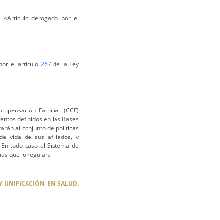
.
<Artículo derogado por el
or el artículo
267
de la Ley
mpensación Familiar (CCF)
ientos definidos en las Bases
arán al conjunto de políticas
de vida de sus afiliados, y
 En todo caso el Sistema de
as que lo regulan.
Y UNIFICACIÓN EN SALUD.