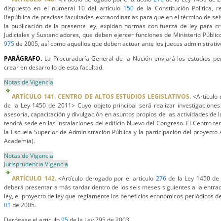
dispuesto en el numeral 10 del artículo
150
de la Constitución Política, r
República de precisas facultades extraordinarias para que en el término de se
la publicación de la presente ley, expidan normas con fuerza de ley para c
Judiciales y Sustanciadores, que deben ejercer funciones de Ministerio Públic
975
de 2005, así como aquellos que deben actuar ante los jueces administrativ
PARÁGRAFO.
La Procuraduría General de la Nación enviará los estudios per
crear en desarrollo de esta facultad.
Notas de Vigencia
ARTÍCULO 141. CENTRO DE ALTOS ESTUDIOS LEGISLATIVOS.
<Artículo 
de la Ley 1450 de 2011> Cuyo objeto principal será realizar investigaciones
asesoría, capacitación y divulgación en asuntos propios de las actividades de l
tendrá sede en las instalaciones del edificio Nuevo del Congreso. El Centro ten
la Escuela Superior de Administración Pública y la participación del proyecto
Academia).
Notas de Vigencia
Jurisprudencia Vigencia
ARTÍCULO 142.
<Artículo derogado por el artículo
276
de la Ley 1450 de 
deberá presentar a más tardar dentro de los seis meses siguientes a la entrad
ley, el proyecto de ley que reglamente los beneficios económicos periódicos de 
01
de 2005.
Derógase el artículo
95
de la Ley 795 de 2003.