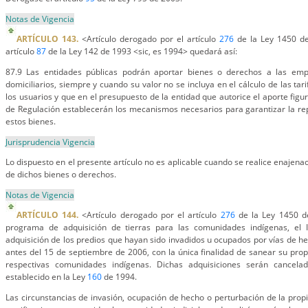
Notas de Vigencia
ARTÍCULO 143.
<Artículo derogado por el artículo
276
de la Ley 1450 de
artículo
87
de la Ley 142 de 1993 <sic, es 1994> quedará así:
87.9 Las entidades públicas podrán aportar bienes o derechos a las empr
domiciliarios, siempre y cuando su valor no se incluya en el cálculo de las ta
los usuarios y que en el presupuesto de la entidad que autorice el aporte figu
de Regulación establecerán los mecanismos necesarios para garantizar la re
estos bienes.
Jurisprudencia Vigencia
Lo dispuesto en el presente artículo no es aplicable cuando se realice enajenac
de dichos bienes o derechos.
Notas de Vigencia
ARTÍCULO 144.
<Artículo derogado por el artículo
276
de la Ley 1450 de
programa de adquisición de tierras para las comunidades indígenas, el I
adquisición de los predios que hayan sido invadidos u ocupados por vías de 
antes del 15 de septiembre de 2006, con la única finalidad de sanear su propi
respectivas comunidades indígenas. Dichas adquisiciones serán cancel
establecido en la Ley
160
de 1994.
Las circunstancias de invasión, ocupación de hecho o perturbación de la propi