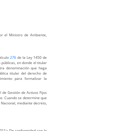
por el Ministro de Ambiente,
tículo
276
de la Ley 1450 de
úblicas, en donde el titular
otra denominación que haga
blica titular del derecho de
imiento para formalizar la
l de Gestión de Activos Fijos
ente. Cuando se determine que
no Nacional, mediante decreto,
2011> De conformidad con lo