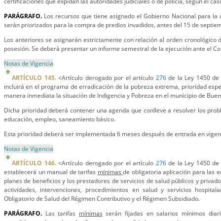
certificaciones que expidan las autoridades judiciales o de policía, según el cas
PARÁGRAFO.
Los recursos que tiene asignado el Gobierno Nacional para la 
serán priorizados para la compra de predios invadidos, antes del 15 de septie
Los anteriores se asignarán estrictamente con relación al orden cronológico 
posesión. Se deberá presentar un informe semestral de la ejecución ante el Con
Notas de Vigencia
ARTÍCULO 145.
<Artículo derogado por el artículo
276
de la Ley 1450 de 
incluirá en el programa de erradicación de la pobreza extrema, prioridad espe
manera inmediata la situación de Indigencia y Pobreza en el municipio de Buen
Dicha prioridad deberá contener una agenda que conlleve a resolver los probl
educación, empleo, saneamiento básico.
Esta prioridad deberá ser implementada 6 meses después de entrada en vigenc
Notas de Vigencia
ARTÍCULO 146.
<Artículo derogado por el artículo
276
de la Ley 1450 de 
establecerá un manual de tarifas
mínimas
de obligatoria aplicación para las
planes de beneficios y los prestadores de servicios de salud públicos y privad
actividades, intervenciones, procedimientos en salud y servicios hospitala
Obligatorio de Salud del Régimen Contributivo y el Régimen Subsidiado.
PARÁGRAFO.
Las tarifas
mínimas
serán fijadas en salarios mínimos diari