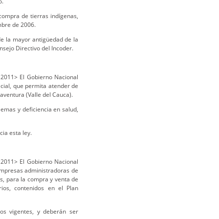
o.
compra de tierras indígenas,
mbre de 2006.
de la mayor antigüedad de la
sejo Directivo del Incoder.
2011> El Gobierno Nacional
cial, que permita atender de
aventura (Valle del Cauca).
emas y deficiencia en salud,
ia esta ley.
2011> El Gobierno Nacional
 empresas administradoras de
os, para la compra y venta de
rios, contenidos en el Plan
os vigentes, y deberán ser