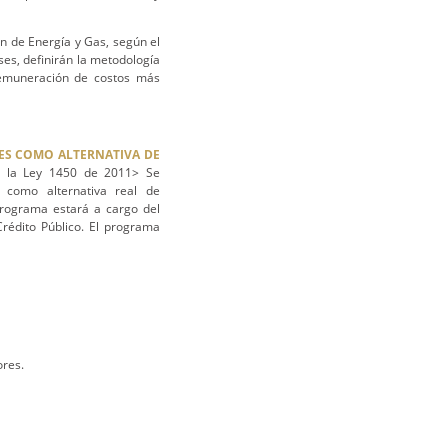
n de Energía y Gas, según el
es, definirán la metodología
 remuneración de costos más
ES COMO ALTERNATIVA DE
 la Ley 1450 de 2011> Se
 como alternativa real de
programa estará a cargo del
Crédito Público. El programa
ores.