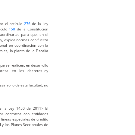
r el artículo
276
de la Ley
ículo
150
de la Constitución
raordinarias para que, en el
ley, expida normas con fuerza
ional en coordinación con la
les, la planta de la Fiscalía
ue se realicen, en desarrollo
resa en los decretos-ley
esarrollo de esta facultad, no
 la Ley 1450 de 2011> El
ar contratos con entidades
 líneas especiales de crédito
 y los Planes Seccionales de