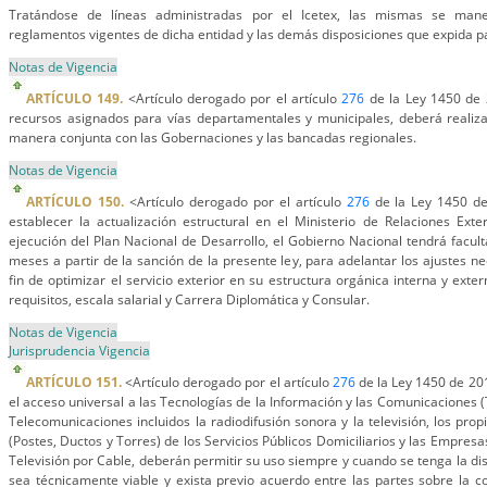
Tratándose de líneas administradas por el Icetex, las mismas se man
reglamentos vigentes de dicha entidad y las demás disposiciones que expida pa
Notas de Vigencia
ARTÍCULO 149.
<Artículo derogado por el artículo
276
de la Ley 1450 de 
recursos asignados para vías departamentales y municipales, deberá realiza
manera conjunta con las Gobernaciones y las bancadas regionales.
Notas de Vigencia
ARTÍCULO 150.
<Artículo derogado por el artículo
276
de la Ley 1450 de
establecer la actualización estructural en el Ministerio de Relaciones Ext
ejecución del Plan Nacional de Desarrollo, el Gobierno Nacional tendrá facult
meses a partir de la sanción de la presente ley, para adelantar los ajustes n
fin de optimizar el servicio exterior en su estructura orgánica interna y ext
requisitos, escala salarial y Carrera Diplomática y Consular.
Notas de Vigencia
Jurisprudencia Vigencia
ARTÍCULO 151.
<Artículo derogado por el artículo
276
de la Ley 1450 de 20
el acceso universal a las Tecnologías de la Información y las Comunicaciones (T
Telecomunicaciones incluidos la radiodifusión sonora y la televisión, los propi
(Postes, Ductos y Torres) de los Servicios Públicos Domiciliarios y las Empresa
Televisión por Cable, deberán permitir su uso siempre y cuando se tenga la di
sea técnicamente viable y exista previo acuerdo entre las partes sobre la 