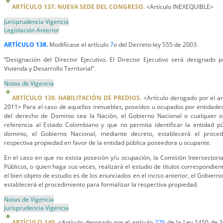
ARTÍCULO 137. NUEVA SEDE DEL CONGRESO.
<Artículo INEXEQUIBLE>
Jurisprudencia Vigencia
Legislación Anterior
ARTÍCULO 138.
Modifícase el artículo
7
o del Decreto-ley 555 de 2003.
“Designación del Director Ejecutivo. El Director Ejecutivo será designado 
Vivienda y Desarrollo Territorial”.
Notas de Vigencia
ARTÍCULO 139. HABILITACIÓN DE PREDIOS.
<Artículo derogado por el ar
2011> Para el caso de aquellos inmuebles, poseídos u ocupados por entidades p
del derecho de Dominio sea la Nación, el Gobierno Nacional o cualquier 
referencia al Estado Colombiano y que no permita identificar la entidad pú
dominio, el Gobierno Nacional, mediante decreto, establecerá el proced
respectiva propiedad en favor de la entidad pública poseedora u ocupante.
En el caso en que no exista posesión y/u ocupación, la Comisión Intersectoria
Públicos, o quien haga sus veces, realizará el estudio de títulos correspondi
el bien objeto de estudio es de los enunciados en el inciso anterior, el Gobier
establecerá el procedimiento para formalizar la respectiva propiedad.
Notas de Vigencia
Jurisprudencia Vigencia
ARTÍCULO 140.
<Artículo derogado por el artículo
276
de la Ley 1450 de 