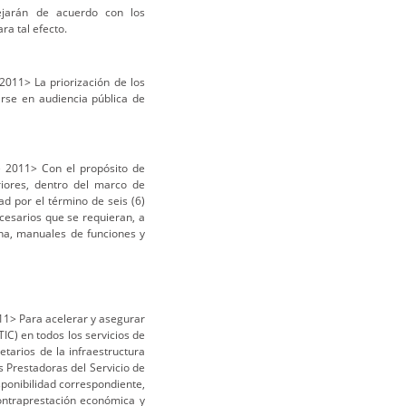
ejarán de acuerdo con los
ra tal efecto.
2011> La priorización de los
rse en audiencia pública de
 2011> Con el propósito de
eriores, dentro del marco de
ad por el término de seis (6)
ecesarios que se requieran, a
erna, manuales de funciones y
11> Para acelerar y asegurar
IC) en todos los servicios de
etarios de la infraestructura
s Prestadoras del Servicio de
sponibilidad correspondiente,
contraprestación económica y