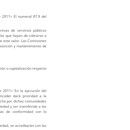
 2011> El numeral 87.9 del
esas de servicios públicos
rifas que hayan de cobrarse a
re este valor. Las Comisiones
posición y mantenimiento de
ión o capitalización respecto
 2011> En la ejecución del
ncoder dará prioridad a la
hecho por dichas comunidades
edad y ser transferida a las
adas de conformidad con lo
edad, se acreditarán con las