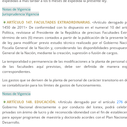
expedidas a más tardar a los 6 meses de expedida la presente ley.
Notas de Vigencia
Jurisprudencia Vigencia
ARTÍCULO 147. FACULTADES EXTRAORDINARIAS.
<Artículo derogado po
1450 de 2011> De conformidad con lo dispuesto en el numeral 10 del art
Política, revístase al Presidente de la República de precisas Facultades Ext
término de seis (6) meses contados a partir de la publicación de la presente 
de ley para modificar previo estudio técnico realizado por el Gobierno Nac
Fiscalía General de la Nación y, considerando las disponibilidades presupuesta
General de la Nación, mediante la creación, supresión o fusión de cargos.
La temporalidad o permanencia de las modificaciones a la planta de personal q
de las facultades aquí previstas, debe ser definida de manera exp
correspondientes.
Los gastos que se deriven de la planta de personal de carácter transitorio en d
se contabilizarán para los límites de gastos de funcionamiento.
Notas de Vigencia
ARTÍCULO 148. EDUCACIÓN.
<Artículo derogado por el artículo
276
de
Gobierno Nacional directamente o por conducto del Icetex, podrá celebr
privadas sin ánimo de lucro y de reconocida idoneidad con el fin de establecer
para apoyar programas de maestría y doctorado acordes con el Plan Nacional
Desarrollo.