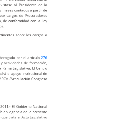
evístase al Presidente de la
is meses contados a partir de
rear cargos de Procuradores
o, de conformidad con la Ley
os.
tinentes sobre los cargos a
derogado por el artículo
276
 y actividades de formación,
a Rama Legislativa. El Centro
drá el apoyo institucional de
 ARCA /Articulación Congreso
2011> El Gobierno Nacional
a en vigencia de la presente
que trata el Acto Legislativo