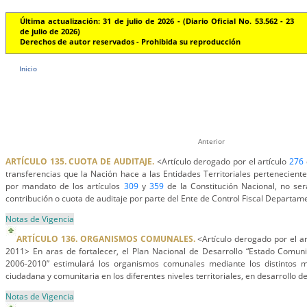
Última actualización: 31 de julio de 2026 - (Diario Oficial No. 53.562 - 23
de julio de 2026)
Derechos de autor reservados - Prohibida su reproducción
Inicio
Anterior
ARTÍCULO 135. CUOTA DE AUDITAJE.
<Artículo derogado por el artículo
276
transferencias que la Nación hace a las Entidades Territoriales perteneciente
por mandato de los artículos
309
y
359
de la Constitución Nacional, no ser
contribución o cuota de auditaje por parte del Ente de Control Fiscal Departame
Notas de Vigencia
ARTÍCULO 136. ORGANISMOS COMUNALES.
<Artículo derogado por el ar
2011> En aras de fortalecer, el Plan Nacional de Desarrollo “Estado Comuni
2006-2010” estimulará los organismos comunales mediante los distintos m
ciudadana y comunitaria en los diferentes niveles territoriales, en desarrollo d
Notas de Vigencia