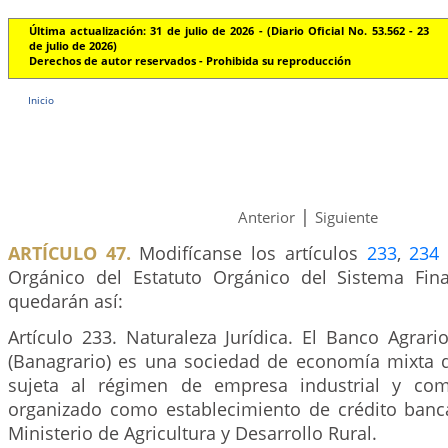
Última actualización: 31 de julio de 2026 - (Diario Oficial No. 53.562 - 23
de julio de 2026)
Derechos de autor reservados - Prohibida su reproducción
Inicio
|
Anterior
Siguiente
ARTÍCULO 47.
Modifícanse los artículos
233
,
234
Orgánico del Estatuto Orgánico del Sistema Fina
quedarán así:
Artículo 233. Naturaleza Jurídica. El Banco Agrar
(Banagrario) es una sociedad de economía mixta d
sujeta al régimen de empresa industrial y come
organizado como establecimiento de crédito banca
Ministerio de Agricultura y Desarrollo Rural.