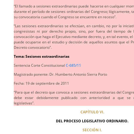
“El llamado a sesiones extraordinarias puede hacerse en cualquier mome
durante el período de sesiones ordinarias del Congreso; lógicamente, 
su convocatoria cuando el Congreso se encuentre en receso”.
“Las sesiones extraordinarias se efectúan, en cambio, no por la iniciati
congresistas ni por derecho propio, sino, por fuera del tiempo de l
convocación que haga el Ejecutivo mediante decreto, y, en tal evento, 
puede ocuparse en el estudio y decisión de aquellos asuntos que el Pr
Decreto convocatorio”.
Tema: Sesiones extraordinarias
Sentencia Corte Constitucional
C-685/11
Magistrado ponente: Dr. Humberto Antonio Sierra Porto
Fecha: 19 de septiembre de 2011
“Para que el decreto que convoca a sesiones extraordinarias del Congre
debe estar debidamente publicado con anterioridad a que se 
legislativas”.
CAPÍTULO VI.
DEL PROCESO LEGISLATIVO ORDINARIO.
SECCIÓN I.