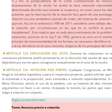
“(…) Así, la jurisprudencia de la Corte Constitucional ha cens
levantamiento de la sesión ha tenido la clara intención reprochab
determinada decisión sea tomada al respecto y, en estos casos ha sido
presente que la interrupción de la votación hizo parte de una estrategia
relación con una verdadera cuestión de orden, del sistema de votación o 
quorum. Así, en la sentencia C-490 de 2011 consideró como válidas dec
la votación, por circunstancias en las que no se verificó la pre
fraudulentas”. Esto implica que no todo desconocimiento de la prohibic
votaciones, prevista en la Ley 5 de 1992, genera un vicio en el trámi
principio de instrumentalidad de las formas, es necesario identificar la
a la luz del efecto en el caso concreto, respecto de los principios del trám
ARTÍCULO 133. EXPLICACIÓN DEL VOTO.
Durante las votaciones no se
constancia pertinente podrá presentarse en la discusión del asunto de que se
dejándola por escrito para consignarse textualmente en el acta de la sesión.
ARTÍCULO 134. VOTACIÓN POR PARTES.
Cualquier Congresista, un Mi
tenga la iniciativa legislativa y para el respectivo proyecto, podrá solicitar que
la enmienda o la proposición, sean sometidas a votación separadamente. Si 
Mesa Directiva, previo el uso de la palabra, con un máximo de diez minuto
argumentos en favor o en contra. Aceptada la moción, las partes que sea
luego a votación en conjunto.
Reglas Jurisprudenciales
Tema: Anuncio previo a votación