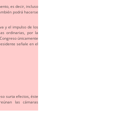
nto, es decir, incluso
también podrá hacerse
va y el impulso de los
as ordinarias, por la
el Congreso únicamente
esidente señale en el
so surta efectos, éste
reúnan las cámaras