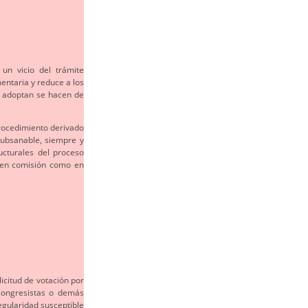
 un vicio del trámite
entaria y reduce a los
e adoptan se hacen de
procedimiento derivado
subsanable, siempre y
cturales del proceso
o en comisión como en
licitud de votación por
congresistas o demás
egularidad susceptible