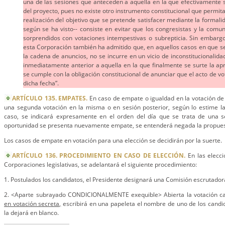
una de las sesiones que anteceden a aquella en la que efectivamente s
del proyecto, pues no existe otro instrumento constitucional que permita
realización del objetivo que se pretende satisfacer mediante la formalida
según se ha visto-- consiste en evitar que los congresistas y la comu
sorprendidos con votaciones intempestivas o subrepticia. Sin embargo,
esta Corporación también ha admitido que, en aquellos casos en que se
la cadena de anuncios, no se incurre en un vicio de inconstitucionalida
inmediatamente anterior a aquella en la que finalmente se surte la ap
se cumple con la obligación constitucional de anunciar que el acto de vo
dicha fecha”.
ARTÍCULO 135. EMPATES.
En caso de empate o igualdad en la votación de
una segunda votación en la misma o en sesión posterior, según lo estime la
caso, se indicará expresamente en el orden del día que se trata de una s
oportunidad se presenta nuevamente empate, se entenderá negada la propues
Los casos de empate en votación para una elección se decidirán por la suerte.
ARTÍCULO 136. PROCEDIMIENTO EN CASO DE ELECCIÓN.
En las elecci
Corporaciones legislativas, se adelantará el siguiente procedimiento:
1. Postulados los candidatos, el Presidente designará una Comisión escrutador
2. <Aparte subrayado CONDICIONALMENTE exequible> Abierta la votación ca
en votación secreta,
escribirá en una papeleta el nombre de uno de los candid
la dejará en blanco.