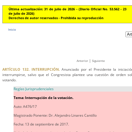
Última actualización: 31 de julio de 2026 - (Diario Oficial No. 53.562 - 23
de julio de 2026)
Derechos de autor reservados - Prohibida su reproducción
Inicio
|
Anterior
Siguiente
ARTÍCULO 132. INTERRUPCIÓN.
Anunciado por el Presidente la iniciaci
interrumpirse, salvo que el Congresista plantee una cuestión de orden s
votando.
Reglas Jurisprudenciales
Tema: Interrupción de la votación.
Auto: A476/17
Magistrado Ponente: Dr. Alejandro Linares Cantillo
Fecha: 13 de septiembre de 2017.