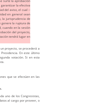
e surte la aprobación
 garantizar la efectiva
d del aviso, el cual --
nidad en general sean
 la jurisprudencia de
 genere la ruptura de
d, cuando en la sesión
robación del proyecto,
tación tendrá lugar en
 un proyecto, se procederá a
 Presidencia. En este último
egunda votación. Si en esta
ta.
ones que se efectúen en las
a.
da uno de los Congresistas,
atos al cargo por proveer, o