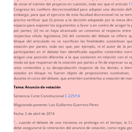
de viciar el trámite del proyecto en cuestión, toda vez que el artículo
1
Congreso les confiere discrecionalidad para adoptar una decisión defin
embargo, para que el ejercicio de esta facultad discrecional no se torn
preciso verificar que (i) previo a la decisión adoptada por la mesa dir
espacio para exponer los argumentos a favor o en contra de acoger la 
por partes; (ii) no se haya alcanzado un consenso al respecto entre 
respectiva célula legislativa; (iii) del contexto del debate se infiere 
bloque del articulado no se sacrifican las finalidades sustantivas q
votación por partes, toda vez que, por ejemplo, ni el autor de la p
participantes en el debate han identificado aquellos contenidos nor
tengan una posición diferente a la que sostienen en relación con el re
modo tal que requieran de la votación por partes a fin de expresar su 
unos contenidos y su desaprobación respecto de los demás; o bien 
votados en bloque no fueron objeto de proposiciones sustitutivas, 
durante el curso del debate, que ameriten someterlos a votación de ma
Tema: Anuncio de votación
Sentencia Corte Constitucional
C-225/14
Magistrado ponente: Luis Guillermo Guerrero Pérez
Fecha: 2 de abril de 2014
“… cuando el debate de una iniciativa se prolonga en el tiempo, la C
debe asegurarse la reiteración del anuncio de votación, como regla ge