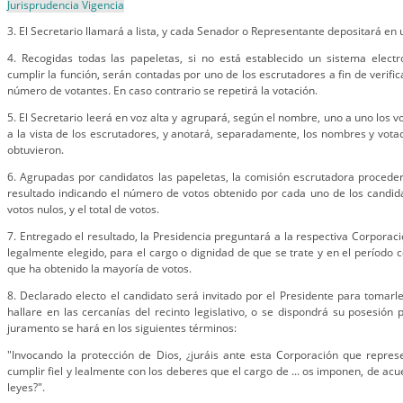
Jurisprudencia Vigencia
3. El Secretario llamará a lista, y cada Senador o Representante depositará en 
4. Recogidas todas las papeletas, si no está establecido un sistema electr
cumplir la función, serán contadas por uno de los escrutadores a fin de verifi
número de votantes. En caso contrario se repetirá la votación.
5. El Secretario leerá en voz alta y agrupará, según el nombre, uno a uno los v
a la vista de los escrutadores, y anotará, separadamente, los nombres y votac
obtuvieron.
6. Agrupadas por candidatos las papeletas, la comisión escrutadora proceder
resultado indicando el número de votos obtenido por cada uno de los candidat
votos nulos, y el total de votos.
7. Entregado el resultado, la Presidencia preguntará a la respectiva Corporació
legalmente elegido, para el cargo o dignidad de que se trate y en el período 
que ha obtenido la mayoría de votos.
8. Declarado electo el candidato será invitado por el Presidente para tomarle
hallare en las cercanías del recinto legislativo, o se dispondrá su posesión 
juramento se hará en los siguientes términos:
"Invocando la protección de Dios, ¿juráis ante esta Corporación que repres
cumplir fiel y lealmente con los deberes que el cargo de ... os imponen, de acu
leyes?".