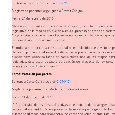
Sentencia Corte Constitucional
C-087/16
Magistrado ponente: Jorge Ignacio Pretelt Chaljub
Fecha: 24 de febrero de 2016
“Desconocer el anuncio previo a la votación, resulta entonces ser
legislativo, en la medida en que desvirtúa el proceso de creación parlam
Congresistas a ser una mera instancia en la que las decisiones que s
manera desinformada e intempestiva.
En todo caso, la doctrina constitucional ha establecido que el vicio de 
del incumplimiento del requisito del anuncio previo tiene naturaleza 
cuando haya acaecido luego de completarse una de las etapas estru
legislativo, esto es, el debate y aprobación del proyecto de ley tant
plenaria de una de las cámaras”.
Tema: Votación por partes
Sentencia Corte Constitucional
C-044/15
Magistrada ponente: Dra. María Victoria Calle Correa
Fecha: 11 de febrero de 2015
“[...] la decisión de las mesas directivas en el sentido de no acoger la so
partes del contenido de un proyecto, formulada por alguno de los 
sujetos habilitados para proponerla, no constituye, en sí misma, una irr