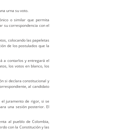
una urna su voto.
ónico o similar que permita
car su correspondencia con el
otos, colocando las papeletas
ión de los postulados que la
á a contarlos y entregará el
os, los votos en blanco, los
n si declara constitucional y
correspondiente, al candidato
 el juramento de rigor, si se
para una sesión posterior. El
enta al pueblo de Colombia,
erdo con la Constitución y las