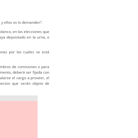
l y ellos os lo demanden".
lanco, en las elecciones que
aya depositado en la urna, o
onas por las cuales se está
embros de comisiones o para
amento, deberá ser fijada con
alarse el cargo a proveer, el
yectos que serán objeto de