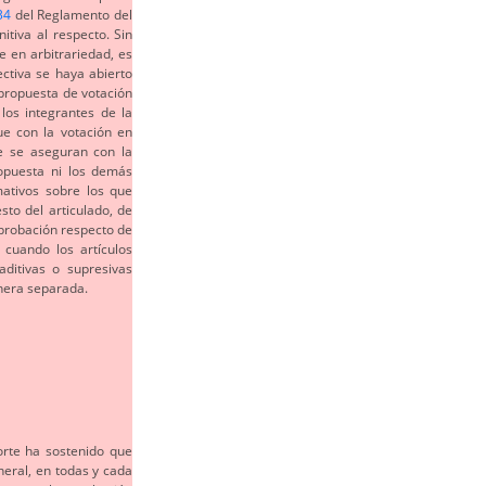
34
del Reglamento del
itiva al respecto. Sin
e en arbitrariedad, es
ectiva se haya abierto
propuesta de votación
los integrantes de la
que con la votación en
ue se aseguran con la
ropuesta ni los demás
mativos sobre los que
sto del articulado, de
aprobación respecto de
cuando los artículos
aditivas o supresivas
nera separada.
orte ha sostenido que
neral, en todas y cada