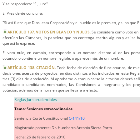
Y se responderá: "Si, juro".
El Presidente concluirá:
"Si así fuere que Dios, esta Corporación y el pueblo os lo premien, y si no que E
ARTÍCULO 137. VOTOS EN BLANCO Y NULOS.
Se considera como voto en b
efectúen las Cámaras, la papeleta que no contenga escrito alguno y así se h
que así lo exprese.
El voto nulo, en cambio, corresponde a un nombre distinto al de las pers
votando, o contiene un nombre ilegible, o aparece más de un nombre.
ARTÍCULO 138. CITACIÓN.
Toda fecha de elección de funcionarios, de mi
decisiones acerca de proyectos, en días distintos a los indicados en este Regl
tres (3) días de antelación. Al aprobarse o comunicarse la citación deberá señ
candidato o candidatos nominados, las Comisiones a integrarse y los pro
votación, además de la hora en que se llevará a efecto.
Reglas Jurisprudenciales
Tema: Sesiones extraordinarias
Sentencia Corte Constitucional
C-141/10
Magistrado ponente: Dr. Humberto Antonio Sierra Porto
Fecha: 26 de febrero de 2010