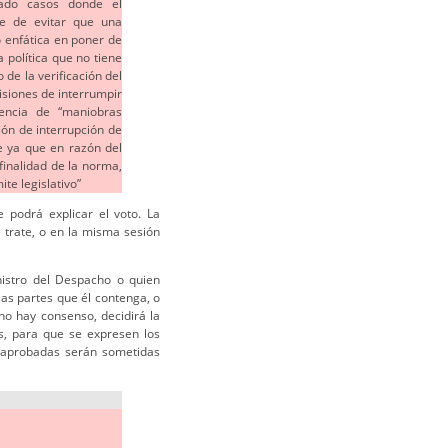
urado casos donde el
le de evitar que una
 enfática en poner de
 política que no tiene
de la verificación del
isiones de interrumpir
sencia de “maniobras
ión de interrupción de
te ya que en razón del
 finalidad de la norma,
ite legislativo”
 podrá explicar el voto. La
 trate, o en la misma sesión
nistro del Despacho o quien
 las partes que él contenga, o
no hay consenso, decidirá la
s, para que se expresen los
n aprobadas serán sometidas