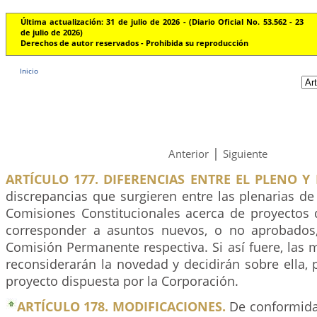
Última actualización: 31 de julio de 2026 - (Diario Oficial No. 53.562 - 23
de julio de 2026)
Derechos de autor reservados - Prohibida su reproducción
Inicio
|
Anterior
Siguiente
ARTÍCULO 177. DIFERENCIAS ENTRE EL PLENO Y
discrepancias que surgieren entre las plenarias d
Comisiones Constitucionales acerca de proyectos 
corresponder a asuntos nuevos, o no aprobados
Comisión Permanente respectiva. Si así fuere, las
reconsiderarán la novedad y decidirán sobre ella, 
proyecto dispuesta por la Corporación.
ARTÍCULO 178. MODIFICACIONES.
De conformida