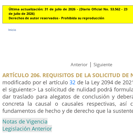
Última actualización: 31 de julio de 2026 - (Diario Oficial No. 53.562 - 23
de julio de 2026)
Derechos de autor reservados - Prohibida su reproducción
Inicio
|
Anterior
Siguiente
ARTÍCULO 206. REQUISITOS DE LA SOLICITUD DE 
modificado por el artículo
32
de la Ley 2094 de 2021
el siguiente:> La solicitud de nulidad podrá formul
dar traslado para alegatos de conclusión y deber
concreta la causal o causales respectivas, así
fundamentos de hecho y de derecho que la sustent
Notas de Vigencia
Legislación Anterior