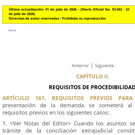
Última actualización: 31 de julio de 2026 - (Diario Oficial No. 53.562 - 23
de julio de 2026)
Derechos de autor reservados - Prohibida su reproducción
Inicio
|
Anterior
Siguiente
CAPÍTULO II
.
REQUISITOS DE PROCEDIBILIDA
ARTÍCULO 161. REQUISITOS PREVIOS PAR
presentación de la demanda se someterá al
requisitos previos en los siguientes casos:
1. <Ver Notas del Editor> Cuando los asuntos sea
trámite de la conciliación extrajudicial consti