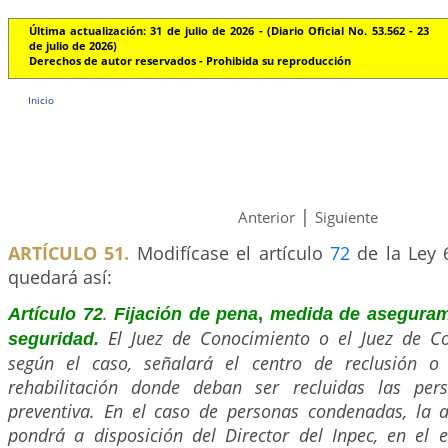
Última actualización: 31 de julio de 2026 - (Diario Oficial No. 53.562 - 23
de julio de 2026)
Derechos de autor reservados - Prohibida su reproducción
Inicio
|
Anterior
Siguiente
ARTÍCULO 51.
Modifícase el artículo
72
de la Ley 6
quedará así:
.
Artículo 72
Fijación de pena
,
medida de aseguram
El Juez de Conocimiento o el Juez de Co
seguridad.
según el caso, señalará el centro de reclusión o 
rehabilitación donde deban ser recluidas las per
preventiva. En el caso de personas condenadas, la au
pondrá a disposición del Director del Inpec, en el 