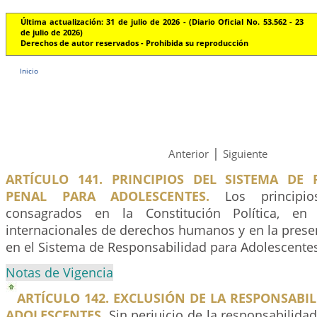
Última actualización: 31 de julio de 2026 - (Diario Oficial No. 53.562 - 23
de julio de 2026)
Derechos de autor reservados - Prohibida su reproducción
Inicio
|
Anterior
Siguiente
ARTÍCULO 141. PRINCIPIOS DEL SISTEMA DE 
PENAL PARA ADOLESCENTES.
Los principios
consagrados en la Constitución Política, en 
internacionales de derechos humanos y en la presen
en el Sistema de Responsabilidad para Adolescente
Notas de Vigencia
ARTÍCULO 142. EXCLUSIÓN DE LA RESPONSABI
ADOLESCENTES.
Sin perjuicio de la responsabilidad