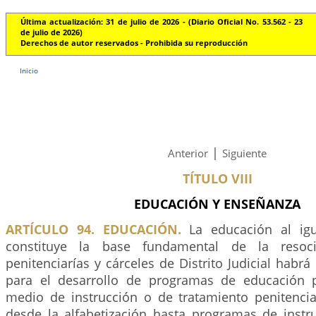
Última actualización: 31 de julio de 2026 - (Diario Oficial No. 53.562 - 23
de julio de 2026)
Derechos de autor reservados - Prohibida su reproducción
Inicio
|
Anterior
Siguiente
TÍTULO VIII
EDUCACIÓN Y ENSEÑANZA
ARTÍCULO 94. EDUCACIÓN.
La educación al igu
constituye la base fundamental de la resocia
penitenciarías y cárceles de Distrito Judicial habrá
para el desarrollo de programas de educación
medio de instrucción o de tratamiento penitencia
desde la alfabetización hasta programas de instru