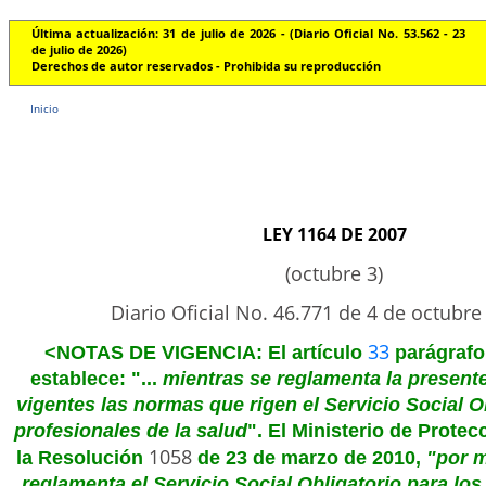
Última actualización: 31 de julio de 2026 - (Diario Oficial No. 53.562 - 23
de julio de 2026)
Derechos de autor reservados - Prohibida su reproducción
Inicio
LEY 1164 DE 2007
(octubre 3)
Diario Oficial No. 46.771 de 4 de octubre
33
<NOTAS DE VIGENCIA: El artículo
parágrafo 
establece: "...
mientras se reglamenta la present
vigentes las normas que rigen el Servicio Social O
profesionales de la salud
". El Ministerio de Protec
1058
la Resolución
de 23 de marzo de 2010,
"por m
reglamenta el Servicio Social Obligatorio para lo