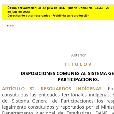
Última actualización: 31 de julio de 2026 - (Diario Oficial No. 53.562 - 23
de julio de 2026)
Derechos de autor reservados - Prohibida su reproducción
Inicio
Anterior
T I T U L O V.
DISPOSICIONES COMUNES AL SISTEMA G
PARTICIPACIONES.
ARTÍCULO 82. RESGUARDOS INDÍGENAS.
En 
constituidas las entidades territoriales indígenas, 
del Sistema General de Participaciones los res
legalmente constituidos y reportados por el Ministe
Departamento Nacional de Estadísticas, DANE, 