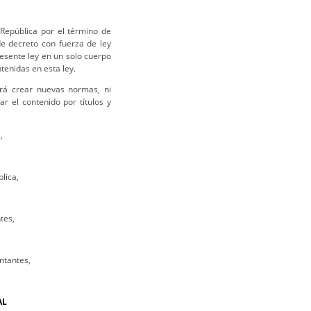
 República por el término de
de decreto con fuerza de ley
esente ley en un solo cuerpo
tenidas en esta ley.
drá crear nuevas normas, ni
r el contenido por títulos y
,
lica,
tes,
ntantes,
AL