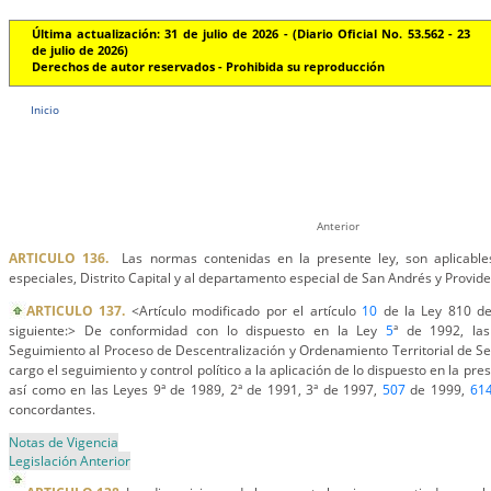
Última actualización: 31 de julio de 2026 - (Diario Oficial No. 53.562 - 23
de julio de 2026)
Derechos de autor reservados - Prohibida su reproducción
Inicio
Anterior
ARTICULO 136.
Las normas contenidas en la presente ley, son aplicables 
especiales, Distrito Capital y al departamento especial de San Andrés y Provide
ARTICULO 137.
<Artículo modificado por el artículo
10
de la Ley 810 de
siguiente:> De conformidad con lo dispuesto en la Ley
5
ª de 1992, la
Seguimiento al Proceso de Descentralización y Ordenamiento Territorial de 
cargo el seguimiento y control político a la aplicación de lo dispuesto en la pr
así como en las Leyes 9ª de 1989, 2ª de 1991, 3ª de 1997,
507
de 1999,
61
concordantes.
Notas de Vigencia
Legislación Anterior