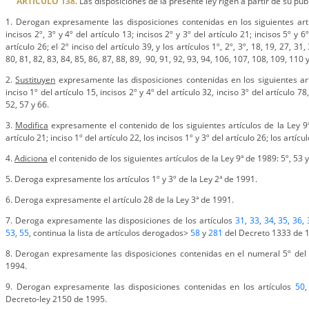
ARTICULO 138.
Las disposiciones de la presente ley rigen a partir de su publ
1. Derogan expresamente las disposiciones contenidas en los siguientes art
incisos 2º, 3º y 4º del artículo 13; incisos 2º y 3º del artículo 21; incisos 5º y 6º
artículo 26; el 2º inciso del artículo 39, y los artículos 1º, 2º, 3º, 18, 19, 27, 31,
80, 81, 82, 83, 84, 85, 86, 87, 88, 89, 90, 91, 92, 93, 94, 106, 107, 108, 109, 110 
2.
Sustituyen
expresamente las disposiciones contenidas en los siguientes art
inciso 1º del artículo 15, incisos 2º y 4º del artículo 32, inciso 3º del artículo 78,
52, 57 y 66.
3.
Modifica
expresamente el contenido de los siguientes artículos de la Ley 9ª
artículo 21; inciso 1º del artículo 22, los incisos 1º y 3º del artículo 26; los artícu
4.
Adiciona
el contenido de los siguientes artículos de la Ley 9ª de 1989: 5º, 53 y
5. Deroga expresamente los artículos 1º y 3º de la Ley 2ª de 1991.
6. Deroga expresamente el artículo 28 de la Ley 3ª de 1991.
7. Deroga expresamente las disposiciones de los artículos
31
,
33
,
34
,
35
,
36
,
53
,
55
, continua la lista de artículos derogados>
58
y
281
del Decreto 1333 de 
8. Derogan expresamente las disposiciones contenidas en el numeral 5º del 
1994.
9. Derogan expresamente las disposiciones contenidas en los artículos
50
Decreto-ley 2150 de 1995.