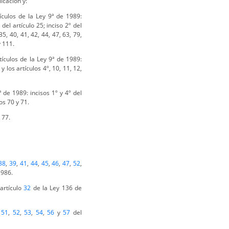
icación y:
ículos de la Ley 9ª de 1989:
 del artículo 25; inciso 2º del
 35, 40, 41, 42, 44, 47, 63, 79,
y 111.
ículos de la Ley 9ª de 1989:
 y los artículos 4º, 10, 11, 12,
 de 1989: incisos 1º y 4º del
los 70 y 71.
 77.
38
,
39
,
41
,
44
,
45
,
46
,
47
,
52
,
1986.
artículo
32
de la Ley 136 de
,
51
,
52
,
53
,
54
,
56
y
57
del