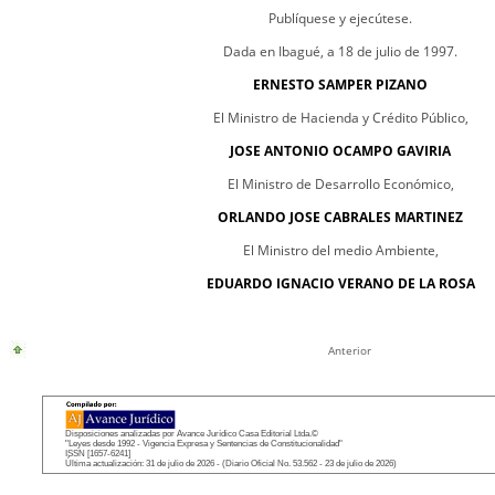
Publíquese y ejecútese.
Dada en Ibagué, a 18 de julio de 1997.
ERNESTO SAMPER PIZANO
El Ministro de Hacienda y Crédito Público,
JOSE ANTONIO OCAMPO GAVIRIA
El Ministro de Desarrollo Económico,
ORLANDO JOSE CABRALES MARTINEZ
El Ministro del medio Ambiente,
EDUARDO IGNACIO VERANO DE LA ROSA
Anterior
Disposiciones analizadas por Avance Jurídico Casa Editorial Ltda.©
"Leyes desde 1992 - Vigencia Expresa y Sentencias de Constitucionalidad"
ISSN [1657-6241]
Última actualización: 31 de julio de 2026 - (Diario Oficial No. 53.562 - 23 de julio de 2026)