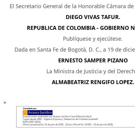
El Secretario General de la Honorable Cámara de
DIEGO VIVAS TAFUR.
REPUBLICA DE COLOMBIA - GOBIERNO 
Publíquese y ejecútese.
Dada en Santa Fe de Bogotá, D. C., a 19 de dic
ERNESTO SAMPER PIZANO
La Ministra de Justicia y del Derech
ALMABEATRIZ RENGIFO LOPEZ.
Disposiciones analizadas por Avance Jurídico Casa Editorial Ltda.©
"Leyes desde 1992 - Vigencia Expresa y Sentencias de Constitucionalidad"
ISSN [1657-6241]
Última actualización: 31 de julio de 2026 - (Diario Oficial No. 53.562 - 23 de julio de 2026)