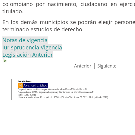
colombiano por nacimiento, ciudadano en ejerci
titulado.
En los demás municipios se podrán elegir person
terminado estudios de derecho.
Notas de vigencia
Jurisprudencia Vigencia
Legislación Anterior
|
Anterior
Siguiente
Disposiciones analizadas por Avance Jurídico Casa Editorial Ltda.©
"Leyes desde 1992 - Vigencia Expresa y Sentencias de Constitucionalidad"
ISSN [1657-6241]
Última actualización: 31 de julio de 2026 - (Diario Oficial No. 53.562 - 23 de julio de 2026)