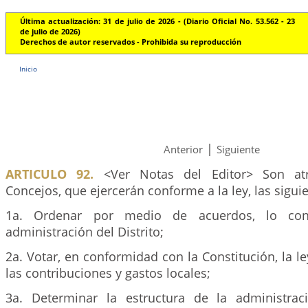
Última actualización: 31 de julio de 2026 - (Diario Oficial No. 53.562 - 23
de julio de 2026)
Derechos de autor reservados - Prohibida su reproducción
Inicio
|
Anterior
Siguiente
ARTICULO 92.
<Ver Notas del Editor> Son atr
Concejos, que ejercerán conforme a la ley, las sigui
1a. Ordenar por medio de acuerdos, lo con
administración del Distrito;
2a. Votar, en conformidad con la Constitución, la le
las contribuciones y gastos locales;
3a. Determinar la estructura de la administrac