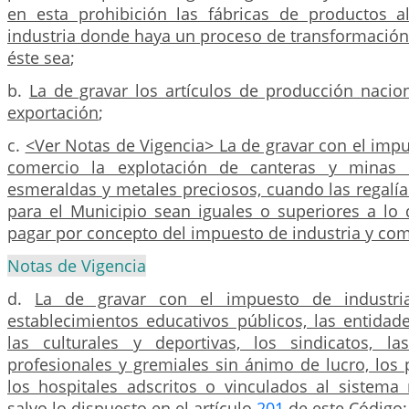
en esta prohibición las fábricas de productos a
industria donde haya un proceso de transformación
éste sea
;
b.
La de gravar los artículos de producción nacio
exportación
;
c.
<Ver Notas de Vigencia> La de gravar con el impu
comercio la explotación de canteras y minas d
esmeraldas y metales preciosos, cuando las regalía
para el Municipio sean iguales o superiores a lo
pagar por concepto del impuesto de industria y co
Notas de Vigencia
d.
La de gravar con el impuesto de industri
establecimientos educativos públicos, las entidad
las culturales y deportivas, los sindicatos, l
profesionales y gremiales sin ánimo de lucro, los p
los hospitales adscritos o vinculados al sistema
salvo lo dispuesto en el artículo
201
de este Código;