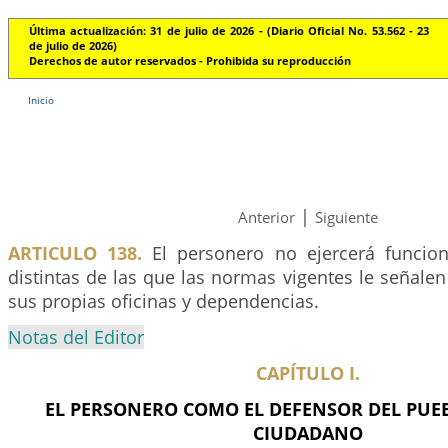
Última actualización: 31 de julio de 2026 - (Diario Oficial No. 53.562 - 23
de julio de 2026)
Derechos de autor reservados - Prohibida su reproducción
Inicio
|
Anterior
Siguiente
ARTICULO 138.
El personero no ejercerá funcion
distintas de las que las normas vigentes le señale
sus propias oficinas y dependencias.
Notas del Editor
CAPÍTULO I.
EL PERSONERO COMO EL DEFENSOR DEL PUE
CIUDADANO