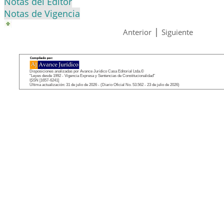
Notas del Editor
Notas de Vigencia
|
Anterior
Siguiente
Disposiciones analizadas por Avance Jurídico Casa Editorial Ltda.©
"Leyes desde 1992 - Vigencia Expresa y Sentencias de Constitucionalidad"
ISSN [1657-6241]
Última actualización: 31 de julio de 2026 - (Diario Oficial No. 53.562 - 23 de julio de 2026)