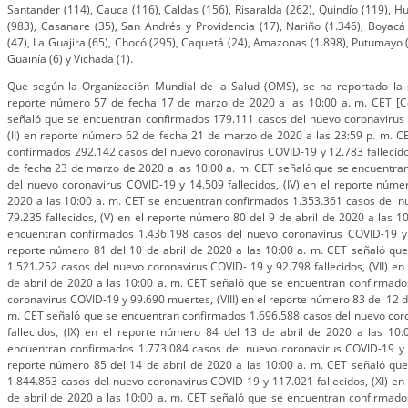
Santander (114), Cauca (116), Caldas (156), Risaralda (262), Quindío (119), Hu
(983), Casanare (35), San Andrés y Providencia (17), Nariño (1.346), Boyacá
(47), La Guajira (65), Chocó (295), Caquetá (24), Amazonas (1.898), Putumayo (
Guainía (6) y Vichada (1).
Que según la Organización Mundial de la Salud (OMS), se ha reportado la siguiente información: (I) en reporte número 57 de fecha 17 de marzo de 2020 a las 10:00 a. m. CET [Central European Time Zone] señaló que se encuentran confirmados 179.111 casos del nuevo coronavirus COVID-19 y 7.426 fallecidos, (II) en reporte número 62 de fecha 21 de marzo de 2020 a las 23:59 p. m. CET señaló que se encuentran confirmados 292.142 casos del nuevo coronavirus COVID-19 y 12.783 fallecidos, (III) en reporte número 63 de fecha 23 de marzo de 2020 a las 10:00 a. m. CET señaló que se encuentran confirmados 332.930 casos del nuevo coronavirus COVID-19 y 14.509 fallecidos, (IV) en el reporte número 79 de fecha 8 de abril de 2020 a las 10:00 a. m. CET se encuentran confirmados 1.353.361 casos del nuevo coronavirus COVID-19 y 79.235 fallecidos, (V) en el reporte número 80 del 9 de abril de 2020 a las 10:00 a. m. CET señaló que se encuentran confirmados 1.436.198 casos del nuevo coronavirus COVID-19 y 85.521 fallecidos, (VI) en el reporte número 81 del 10 de abril de 2020 a las 10:00 a. m. CET señaló que se encuentran confirmados 1.521.252 casos del nuevo coronavirus COVID- 19 y 92.798 fallecidos, (VII) en el reporte número 82 del 11 de abril de 2020 a las 10:00 a. m. CET señaló que se encuentran confirmados 1.610.909 casos del nuevo coronavirus COVID-19 y 99.690 muertes, (VIII) en el reporte número 83 del 12 de abril de 2020 a las 10:00 a. m. CET señaló que se encuentran confirmados 1.696.588 casos del nuevo coronavirus COVID-19 y 105.952 fallecidos, (IX) en el reporte número 84 del 13 de abril de 2020 a las 10:00 a. m. CET señaló que se encuentran confirmados 1.773.084 casos del nuevo coronavirus COVID-19 y 111.652 fallecidos, (X) en el reporte número 85 del 14 de abril de 2020 a las 10:00 a. m. CET señaló que se encuentran confirmados 1.844.863 casos del nuevo coronavirus COVID-19 y 117.021 fallecidos, (XI) en el reporte número 86 del 15 de abril de 2020 a las 10:00 a. m. CET señaló que se encuentran confirmados 1.914.916 casos del nuevo coronavirus COVID-19 y 123.010 fallecidos, (XII) en el reporte número 87 del 16 de abril de 2020 a las 10:00 a. m. CEST [Central European Summer Time] señaló que se encuentran confirmados 1.991.562 casos del nuevo coronavirus COVID-19 y 130.885 fallecidos, (XIII) en el reporte número 88 del 17 de abril de 2020 a las 10:00 a. m. CEST señaló que se encuentran confirmados 2.074.529 casos del nuevo coronavirus COVID-19 y 139.378 fallecidos, (XIV) en el reporte número 89 del 18 de abril de 2020 a las 10:00 a. m. CEST señaló que se encuentran confirmados 2.160.207 casos del nuevo coronavirus COVID-19 y 146.088 fallecidos, (XV) en el reporte número 90 del 19 de abril de 2020 a las 10:00 a. m. CEST señaló que se encuentran confirmados 2.241.778 casos del nuevo coronavirus COVID-19 y 152.551 fallecidos, (XVI) en el reporte número 91 del 20 de abril de 2020 a las 10:00 a. m. CEST señaló que se encuentran confirmados 2.314.621 casos del nuevo coronavirus COVID-19 y 157.847 fallecidos y (XVII) en el reporte número 92 del 21 de abril de 2020 a las 10:00 a. m. CEST señaló que se encuentran confirmados 2.397.217 casos del nuevo coronavirus COVID-19 y 162.956 fallecidos, (XVIII) en el reporte número 93 del 22 de abril de 2020 a las 10:00 a. m. CEST señaló que se encuentran confirmados 2.471.136 casos del nuevo coronavirus COVID-19 y 169.006 fallecidos, (XIX) en el reporte número 94 del 23 de abril de 2020 a las 10:00 a. m. CEST señaló que se encuentran confirmados 2.544.792 casos del nuevo coronavirus COVID-19 y 175.694 fallecidos, (XX) en el reporte número 95 del 24 de abril de 2020 a las 10:00 a. m. CEST señaló que se encuentran confirmados 2.626.321 casos del nuevo coronavirus COVID- 19 y 181.938 fallecidos, (XXI) en el reporte número 96 del 25 de abril de 2020 a las 10:00 a. m. CEST señaló que se encuentran confirmados 2.719.896 casos del nuevo coronavirus COVID-19 y 187.705 fallecidos, (XXII) en el reporte número 97 del 26 de abril de 2020 a las 10:00 a. m. CEST señaló que se encuentran confirmados 2.804.796 casos del nuevo coronavirus COVID-19 y 193.710 fallecidos, (XXIII) en el reporte número 98 del 27 de abril de 2020 a las 10:00 a. m. CEST señaló que se encuentren confirmados 2.878.196 casos del nuevo coronavirus COVID-19 y 198.668 fallecidos, (XXIV) en el reporte número 99 del 28 de abril de 2020 a las 10:00 a. m. CEST señaló que se encuentran confirmados 2.954.222 casos del nuevo coronavirus COVID-19 y 202.597 fallecidos, (XXV) en el reporte número 100 del 29 de abril de 2020 a las 10:00 a. m. CEST señaló que se encuentran confirmados 3.018.952 casos del nuevo coronavirus COVID-19 y 207.973 fallecidos, (XXVI) en el reporte número 101 del 30 de abril de 2020 a las 10:00 a. m. CEST señaló que se encuentran confirmados 3.090.445 casos del nuevo coronavirus CÓVID-19 y 217.769 fallecidos, (XXVII) en el reporte número 102 del 1o. de mayo de 2020 a las 10:00 a. m. CEST señaló que se encuentran confirmados 3.175.207 casos del nuevo coronavirus COVID-19 y 224.172 fallecidos, (XXVIII) en el reporte número 103 del 2 de mayo de 2020 a las 3.267.184 casos del nuevo coronavirus COVID-19 y 229.971 fallecidos, (XXIX) en el reporte número 104 del 3 de mayo de 2020 a las 10:00 a. m. CEST señaló que se encuentran confirmados 3.349.786 casos del nuevo coronavirus COVID-19 y 238.628 fallecidos, (XXX) en el reporte número 105 del 4 de mayo de 2020 a las 10:00 a. m. CEST señaló que se encuentran confirmados 3.435.894 casos del nuevo coronavirus COVID-19 y 239.604 fallecidos, (XXXI) en el reporte número 106 del 5 de mayo de 2020 a las 10:00 a. m. CEST señaló que se encuentran confirmados 3.517.345 casos del nuevo coronavirus COVID-19 y 243.401 fallecidos, (XXXII) en el reporte número 107 del 6 de mayo de 2020 a las 10:00 a. m. CEST señaló que se encuentran confirmados 3.588.773 casos del nuevo coronavirus COVID-19 y 247.503 fallecidos, (XXXIII) en el reporte número 108 del 7 de mayo de 2020 a las 10:00 a. m. CEST señaló que se encuentran confirmados 3.672.238 casos del nuevo coronavirus COVID-19 y 254.045 fallecidos, (XXXIV) en el reporte número 109 del 8 de mayo de 2020 a las 10:00 a. m. CEST señaló que se encuentran confirmados 3.759.967 casos del nuevo coronavirus COVID-19 y 259.474 fallecidos, (XXXV) en el reporte número 110 del 9 de mayo de 2020 a las 10:00 a. m..CEST señaló que se encuentran confirmados 3.855.788 casos del nuevo coronavirus COVID-19 y 265.862 fallecidos, (XXXVI) en el reporte número 111 del 10 de mayo de 2020 a las 10:00 a. m. CEST señaló que se encuentran confirmados 3.917.366 casos del nuevo coronavirus COVID-19 y 274.361 fallecidos, (XXXVII) en el reporte número 112 del 11 de mayo de 2020 a las 10:00 a. m. CEST señaló que se encuentran confirmados 4.006.257 casos del nuevo coronavirus COVID-19 y 278.892 fallecidos, (XXXVIII) en el reporte número 113 del 12 de mayo de 2020 a las 10:00 a. m. CEST señaló que se encuentran confirmados 4.088.848 casos del nuevo coronavirus COVID-19 y 283.153 fallecidos, (XXXIX) en el reporte número 114 del 13 de mayo de 2020 a las 10:00 a. m. CEST señaló que se encuentran confirmados 4.170.424 casos del nuevo coronavirus COVID-19 y 287.399 fallecidos, (XL) en el reporte número 115 del 14 de mayo de 2020 a las 10:00 a. m. CEST señaló que se encuentran con