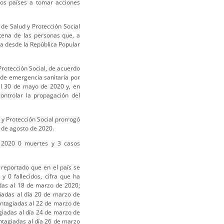
los países a tomar acciones
de Salud y Protección Social
ntena de las personas que, a
ia desde la República Popular
rotección Social, de acuerdo
 de emergencia sanitaria por
el 30 de mayo de 2020 y, en
ontrolar la propagación del
y Protección Social prorrogó
 de agosto de 2020.
e 2020 0 muertes y 3 casos
 reportado que en el país se
 0 fallecidos, cifra que ha
adas al 18 de marzo de 2020;
iadas al día 20 de marzo de
ntagiadas al 22 de marzo de
iadas al día 24 de marzo de
ntagiadas al día 26 de marzo