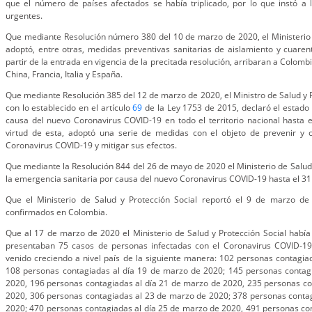
que el número de países afectados se había triplicado, por lo que instó a 
urgentes.
Que mediante Resolución número 380 del 10 de marzo de 2020, el Ministerio 
adoptó, entre otras, medidas preventivas sanitarias de aislamiento y cuare
partir de la entrada en vigencia de la precitada resolución, arribaran a Colomb
China, Francia, Italia y España.
Que mediante Resolución 385 del 12 de marzo de 2020, el Ministro de Salud y P
con lo establecido en el artículo
69
de la Ley 1753 de 2015, declaró el estado
causa del nuevo Coronavirus COVID-19 en todo el territorio nacional hasta 
virtud de esta, adoptó una serie de medidas con el objeto de prevenir y c
Coronavirus COVID-19 y mitigar sus efectos.
Que mediante la Resolución 844 del 26 de mayo de 2020 el Ministerio de Salud 
la emergencia sanitaria por causa del nuevo Coronavirus COVID-19 hasta el 31
Que el Ministerio de Salud y Protección Social reportó el 9 de marzo d
confirmados en Colombia.
Que al 17 de marzo de 2020 el Ministerio de Salud y Protección Social había
presentaban 75 casos de personas infectadas con el Coronavirus COVID-19 y
venido creciendo a nivel país de la siguiente manera: 102 personas contagi
108 personas contagiadas al día 19 de marzo de 2020; 145 personas contag
2020, 196 personas contagiadas al día 21 de marzo de 2020, 235 personas co
2020, 306 personas contagiadas al 23 de marzo de 2020; 378 personas contag
2020; 470 personas contagiadas al día 25 de marzo de 2020, 491 personas co