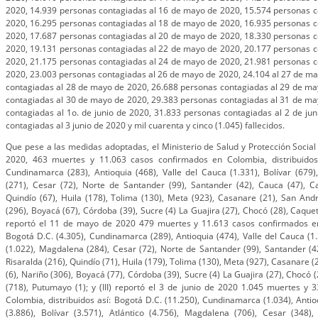
2020, 14.939 personas contagiadas al 16 de mayo de 2020, 15.574 personas c
2020, 16.295 personas contagiadas al 18 de mayo de 2020, 16.935 personas c
2020, 17.687 personas contagiadas al 20 de mayo de 2020, 18.330 personas c
2020, 19.131 personas contagiadas al 22 de mayo de 2020, 20.177 personas c
2020, 21.175 personas contagiadas al 24 de mayo de 2020, 21.981 personas c
2020, 23.003 personas contagiadas al 26 de mayo de 2020, 24.104 al 27 de m
contagiadas al 28 de mayo de 2020, 26.688 personas contagiadas al 29 de ma
contagiadas al 30 de mayo de 2020, 29.383 personas contagiadas al 31 de ma
contagiadas al 1o. de junio de 2020, 31.833 personas contagiadas al 2 de ju
contagiadas al 3 junio de 2020 y mil cuarenta y cinco (1.045) fallecidos.
Que pese a las medidas adoptadas, el Ministerio de Salud y Protección Social 
2020, 463 muertes y 11.063 casos confirmados en Colombia, distribuidos 
Cundinamarca (283), Antioquia (468), Valle del Cauca (1.331), Bolívar (679)
(271), Cesar (72), Norte de Santander (99), Santander (42), Cauca (47), Ca
Quindío (67), Huila (178), Tolima (130), Meta (923), Casanare (21), San Andr
(296), Boyacá (67), Córdoba (39), Sucre (4) La Guajira (27), Chocó (28), Caquet
reportó el 11 de mayo de 2020 479 muertes y 11.613 casos confirmados en 
Bogotá D.C. (4.305), Cundinamarca (289), Antioquia (474), Valle del Cauca (1.3
(1.022), Magdalena (284), Cesar (72), Norte de Santander (99), Santander (42
Risaralda (216), Quindío (71), Huila (179), Tolima (130), Meta (927), Casanare 
(6), Nariño (306), Boyacá (77), Córdoba (39), Sucre (4) La Guajira (27), Chocó
(718), Putumayo (1); y (III) reportó el 3 de junio de 2020 1.045 muertes y
Colombia, distribuidos así: Bogotá D.C. (11.250), Cundinamarca (1.034), Antio
(3.886), Bolívar (3.571), Atlántico (4.756), Magdalena (706), Cesar (348)