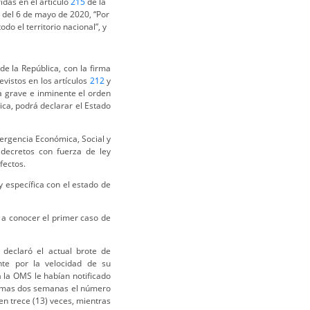
ridas en el artículo
215
de la
del 6 de mayo de 2020, “Por
o el territorio nacional”, y
 de la República, con la firma
vistos en los artículos
212
y
a grave e inminente el orden
ica, podrá declarar el Estado
ergencia Económica, Social y
 decretos con fuerza de ley
fectos.
 específica con el estado de
o a conocer el primer caso de
declaró el actual brote de
te por la velocidad de su
 la OMS le habían notificado
ltimas dos semanas el número
en trece (13) veces, mientras