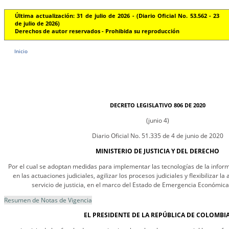
Última actualización: 31 de julio de 2026 - (Diario Oficial No. 53.562 - 23
de julio de 2026)
Derechos de autor reservados - Prohibida su reproducción
Inicio
DECRETO LEGISLATIVO 806 DE 2020
(junio 4)
Diario Oficial No. 51.335 de 4 de junio de 2020
MINISTERIO DE JUSTICIA Y DEL DERECHO
Por el cual se adoptan medidas para implementar las tecnologías de la infor
en las actuaciones judiciales, agilizar los procesos judiciales y flexibilizar la
servicio de justicia, en el marco del Estado de Emergencia Económica,
Resumen de Notas de Vigencia
EL PRESIDENTE DE LA REPÚBLICA DE COLOMBIA