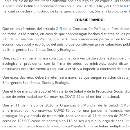
en ejercicio de las facultades constitucionales y legales, en especial las confe
Constitución Política, en concordancia con la Ley
137
de 1994, y el Decreto
637
el cual se declara un Estado de Emergencia Económica, Social y Ecológica en tod
CONSIDERANDO:
Que en los términos del artículo
215
de la Constitución Política, el Presidente
de todos los Ministros, en caso de que sobrevengan hechos distintos de los pre
213
de la Constitución Política, que perturben o amenacen perturbar en form
económico, social y ecológico del país, o que constituyan grave calamidad públ
de Emergencia Económica, Social y Ecológica.
Que, según la misma norma constitucional, una vez declarado el estado de Em
Ecológica el presidente, con la firma de todos los ministros, podrá dictar
destinados exclusivamente a conjurar la crisis y a impedir la extensión de sus e
Que estos decretos deberán referirse a materias que tengan relación directa y
Emergencia Económica, Social y Ecológica.
Que el 6 de marzo de 2020 el Ministerio de Salud y de la Protección Social di
brote de enfermedad por Coronavirus COVID-19 en el territorio nacional.
Que el 11 de marzo de 2020 la Organización Mundial de la Salud (OMS) 
enfermedad por Coronavirus COVID-19 como una pandemia, esencialmen
propagación y la escala de trasmisión, toda vez que al 11 de marzo de 2020 a
cerca de 125.000 casos de contagio en 118 países y que a lo largo de esas ú
de casos notificados fuera de la República Popular China se había multiplicado 