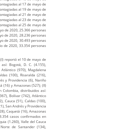
ontagiadas al 17 de mayo de
ontagiadas al 19 de mayo de
ontagiadas al 21 de mayo de
ontagiadas al 23 de mayo de
ontagiadas al 25 de mayo de
ayo de 2020, 25.366 personas
yo de 2020, 28.236 personas
yo de 2020, 30.493 personas
nio de 2020, 33.354 personas
(I) reportó el 10 de mayo de
así: Bogotá, D. C. (4.155),
, Atlántico (970), Magdalena
ldas (100), Risaralda (216),
és y Providencia (6), Nariño
á (16) y Amazonas (527); (II)
Colombia, distribuidos así:
67), Bolívar (742), Atlántico
), Cauca (51), Caldas (100),
(21), San Andrés y Providencia
 (28), Caquetá (16), Amazonas
 33.354 casos confirmados en
quia (1.260), Valle del Cauca
, Norte de Santander (134),