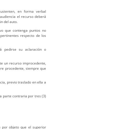
ustenten, en forma verbal
audiencia el recurso deberá
ón del auto.
alvo que contenga puntos no
 pertinentes respecto de los
rá pedirse su aclaración o
te un recurso improcedente,
tare procedente, siempre que
ia, previo traslado en ella a
 parte contraria por tres (3)
 por objeto que el superior