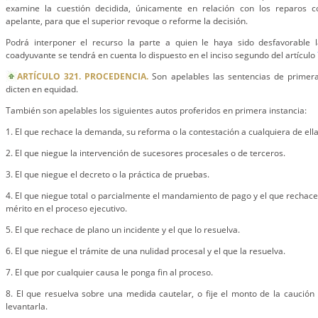
examine la cuestión decidida, únicamente en relación con los reparos c
apelante, para que el superior revoque o reforme la decisión.
Podrá interponer el recurso la parte a quien le haya sido desfavorable l
coadyuvante se tendrá en cuenta lo dispuesto en el inciso segundo del artículo
ARTÍCULO 321. PROCEDENCIA.
Son apelables las sentencias de primera 
dicten en equidad.
También son apelables los siguientes autos proferidos en primera instancia:
1. El que rechace la demanda, su reforma o la contestación a cualquiera de ella
2. El que niegue la intervención de sucesores procesales o de terceros.
3. El que niegue el decreto o la práctica de pruebas.
4. El que niegue total o parcialmente el mandamiento de pago y el que rechace
mérito en el proceso ejecutivo.
5. El que rechace de plano un incidente y el que lo resuelva.
6. El que niegue el trámite de una nulidad procesal y el que la resuelva.
7. El que por cualquier causa le ponga fin al proceso.
8. El que resuelva sobre una medida cautelar, o fije el monto de la caución 
levantarla.