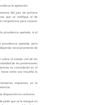
cederse la apelación:
petencia del juez de primera
sta que se notifique el de
ará competencia para conocer
la providencia apelada, ni el
a providencia apelada, pero
no dependa necesariamente de
 sobre el estado civil de las
totalidad de las pretensiones
tencias se concederán en el
 hasta tanto sea resuelta la
imentarias impuestas en la
etencia.
ta disposición en contrario.
e pedir que se le otorgue en