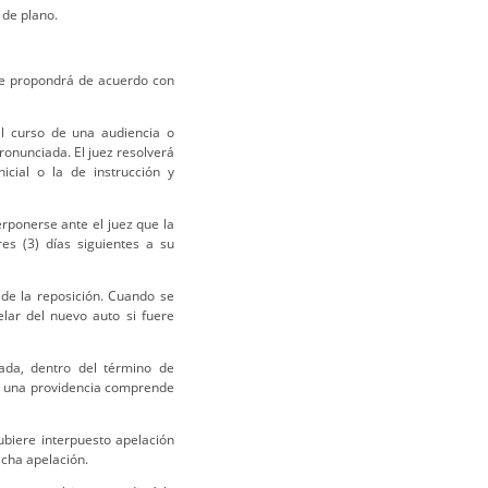
 de plano.
se propondrá de acuerdo con
el curso de una audiencia o
onunciada. El juez resolverá
icial o la de instrucción y
erponerse ante el juez que la
res (3) días siguientes a su
 de la reposición. Cuando se
elar del nuevo auto si fuere
tada, dentro del término de
ra una providencia comprende
ubiere interpuesto apelación
icha apelación.