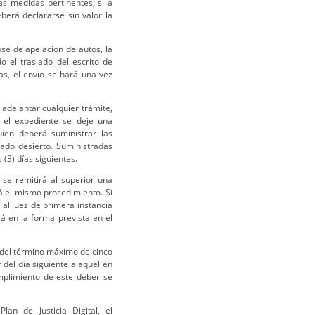
as medidas pertinentes; si a
berá declararse sin valor la
se de apelación de autos, la
o el traslado del escrito de
ias, el envío se hará una vez
adelantar cualquier trámite,
 el expediente se deje una
uien deberá suministrar las
ado desierto. Suministradas
(3) días siguientes.
 se remitirá al superior una
á el mismo procedimiento. Si
 al juez de primera instancia
á en la forma prevista en el
o del término máximo de cinco
r del día siguiente a aquel en
umplimiento de este deber se
an de Justicia Digital, el