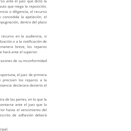
so ante el juez que dictó la
 auto que niega la reposición.
cia o diligencia, el recurso
 concedida la apelación, el
mpugnación, dentro del plazo
recurso en la audiencia, si
lización o a la notificación de
 manera breve, los reparos
e hará ante el superior.
s razones de su inconformidad
oportuna, el juez de primera
e precisen los reparos a la
stancia declarara desierto el
ra de las partes, en lo que la
sentarse ante el juez que lo
ior hasta el vencimiento del
 escrito de adhesión deberá
cipal.