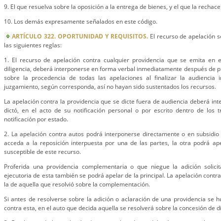
9. El que resuelva sobre la oposición a la entrega de bienes, y el que la rechace
10. Los demás expresamente señalados en este código.
ARTÍCULO 322. OPORTUNIDAD Y REQUISITOS.
El recurso de apelación 
las siguientes reglas:
1. El recurso de apelación contra cualquier providencia que se emita en 
diligencia, deberá interponerse en forma verbal inmediatamente después de pr
sobre la procedencia de todas las apelaciones al finalizar la audiencia in
juzgamiento, según corresponda, así no hayan sido sustentados los recursos.
La apelación contra la providencia que se dicte fuera de audiencia deberá int
dictó, en el acto de su notificación personal o por escrito dentro de los t
notificación por estado.
2. La apelación contra autos podrá interponerse directamente o en subsidio
acceda a la reposición interpuesta por una de las partes, la otra podrá ap
susceptible de este recurso.
Proferida una providencia complementaria o que niegue la adición solici
ejecutoria de esta también se podrá apelar de la principal. La apelación cont
la de aquella que resolvió sobre la complementación.
Si antes de resolverse sobre la adición o aclaración de una providencia se h
contra esta, en el auto que decida aquella se resolverá sobre la concesión de d