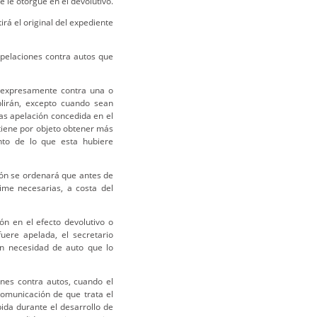
e le otorgue en el devolutivo.
irá el original del expediente
apelaciones contra autos que
o expresamente contra una o
plirán, excepto cuando sean
las apelación concedida en el
 tiene por objeto obtener más
nto de lo que esta hubiere
ción se ordenará que antes de
ime necesarias, a costa del
ón en el efecto devolutivo o
fuere apelada, el secretario
in necesidad de auto que lo
ones contra autos, cuando el
comunicación de que trata el
ida durante el desarrollo de