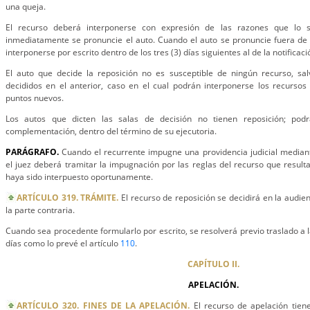
una queja.
El recurso deberá interponerse con expresión de las razones que lo s
inmediatamente se pronuncie el auto. Cuando el auto se pronuncie fuera de 
interponerse por escrito dentro de los tres (3) días siguientes al de la notificaci
El auto que decide la reposición no es susceptible de ningún recurso, s
decididos en el anterior, caso en el cual podrán interponerse los recursos
puntos nuevos.
Los autos que dicten las salas de decisión no tienen reposición; pod
complementación, dentro del término de su ejecutoria.
PARÁGRAFO.
Cuando el recurrente impugne una providencia judicial median
el juez deberá tramitar la impugnación por las reglas del recurso que resul
haya sido interpuesto oportunamente.
ARTÍCULO 319. TRÁMITE.
El recurso de reposición se decidirá en la audienc
la parte contraria.
Cuando sea procedente formularlo por escrito, se resolverá previo traslado a la
días como lo prevé el artículo
110
.
CAPÍTULO II.
APELACIÓN.
ARTÍCULO 320. FINES DE LA APELACIÓN.
El recurso de apelación tiene