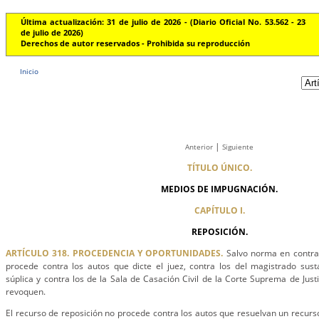
Última actualización: 31 de julio de 2026 - (Diario Oficial No. 53.562 - 23
de julio de 2026)
Derechos de autor reservados - Prohibida su reproducción
Inicio
|
Anterior
Siguiente
TÍTULO ÚNICO.
MEDIOS DE IMPUGNACIÓN.
CAPÍTULO I.
REPOSICIÓN.
ARTÍCULO 318. PROCEDENCIA Y OPORTUNIDADES.
Salvo norma en contrar
procede contra los autos que dicte el juez, contra los del magistrado sust
súplica y contra los de la Sala de Casación Civil de la Corte Suprema de Just
revoquen.
El recurso de reposición no procede contra los autos que resuelvan un recurso