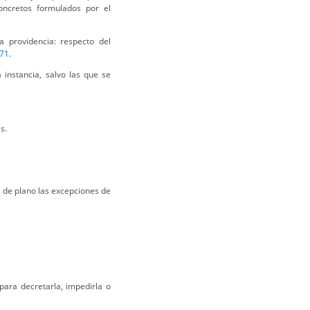
oncretos formulados por el
a providencia: respecto del
71
.
instancia, salvo las que se
s.
 de plano las excepciones de
para decretarla, impedirla o