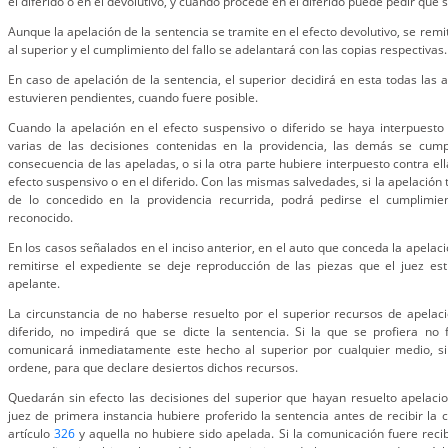
el diferido o en el devolutivo, y cuando procede en el diferido puede pedir que s
Aunque la apelación de la sentencia se tramite en el efecto devolutivo, se remit
al superior y el cumplimiento del fallo se adelantará con las copias respectivas.
En caso de apelación de la sentencia, el superior decidirá en esta todas las 
estuvieren pendientes, cuando fuere posible.
Cuando la apelación en el efecto suspensivo o diferido se haya interpuest
varias de las decisiones contenidas en la providencia, las demás se cum
consecuencia de las apeladas, o si la otra parte hubiere interpuesto contra el
efecto suspensivo o en el diferido. Con las mismas salvedades, si la apelación
de lo concedido en la providencia recurrida, podrá pedirse el cumplimie
reconocido.
En los casos señalados en el inciso anterior, en el auto que conceda la apela
remitirse el expediente se deje reproducción de las piezas que el juez est
apelante.
La circunstancia de no haberse resuelto por el superior recursos de apelaci
diferido, no impedirá que se dicte la sentencia. Si la que se profiera no 
comunicará inmediatamente este hecho al superior por cualquier medio, s
ordene, para que declare desiertos dichos recursos.
Quedarán sin efecto las decisiones del superior que hayan resuelto apelaci
juez de primera instancia hubiere proferido la sentencia antes de recibir la 
artículo
326
y aquella no hubiere sido apelada. Si la comunicación fuere recib