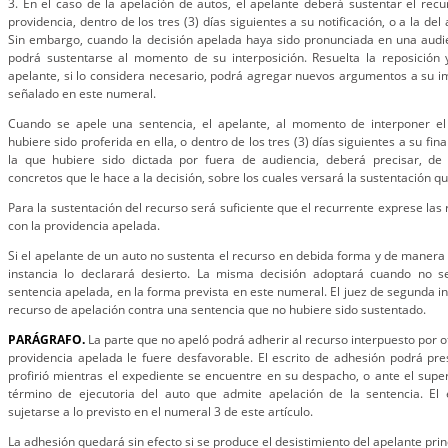
3. En el caso de la apelación de autos, el apelante deberá sustentar el recur
providencia, dentro de los tres (3) días siguientes a su notificación, o a la del
Sin embargo, cuando la decisión apelada haya sido pronunciada en una audien
podrá sustentarse al momento de su interposición. Resuelta la reposición y
apelante, si lo considera necesario, podrá agregar nuevos argumentos a su i
señalado en este numeral.
Cuando se apele una sentencia, el apelante, al momento de interponer el 
hubiere sido proferida en ella, o dentro de los tres (3) días siguientes a su fina
la que hubiere sido dictada por fuera de audiencia, deberá precisar, de
concretos que le hace a la decisión, sobre los cuales versará la sustentación qu
Para la sustentación del recurso será suficiente que el recurrente exprese la
con la providencia apelada.
Si el apelante de un auto no sustenta el recurso en debida forma y de manera 
instancia lo declarará desierto. La misma decisión adoptará cuando no s
sentencia apelada, en la forma prevista en este numeral. El juez de segunda in
recurso de apelación contra una sentencia que no hubiere sido sustentado.
PARÁGRAFO.
La parte que no apeló podrá adherir al recurso interpuesto por ot
providencia apelada le fuere desfavorable. El escrito de adhesión podrá pre
profirió mientras el expediente se encuentre en su despacho, o ante el super
término de ejecutoria del auto que admite apelación de la sentencia. El
sujetarse a lo previsto en el numeral 3 de este artículo.
La adhesión quedará sin efecto si se produce el desistimiento del apelante prin