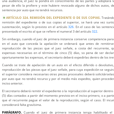
una audiencia, el juez la pondrá en conocimiento de las partes y adoptará l
pesar de ello la profiere y este hubiere revocado alguno de dichos autos, de
sentencia por auto que no tendrá recursos.
ARTÍCULO 324. REMISIÓN DEL EXPEDIENTE O DE SUS COPIAS.
Tratándo
remisión del expediente o de sus copias al superior, se hará una vez surtid
sustentación, según lo previsto en el artículo
326
. En el caso de las sentenc
presentado el escrito al que se refiere el numeral 3 del artículo
322
.
Sin embargo, cuando el juez de primera instancia conserve competencia para 
en el auto que conceda la apelación se ordenará que antes de remitirse
reproducción de las piezas que el juez señale, a costa del recurrente, q
expensas necesarias en el término de cinco (5) días, so pena de ser declar
oportunamente las expensas, el secretario deberá expedirlas dentro de los tres 
Cuando se trate de apelación de un auto en el efecto diferido o devolutivo,
reproducción de las piezas que el juez señale, para cuya expedición se seguir
el superior considera necesarias otras piezas procesales deberá solicitárselas
por auto que no tendrá recurso y por el medio más expedito, quien proceder
inciso anterior.
El secretario deberá remitir el expediente o la reproducción al superior dentr
(5) días contados a partir del momento previsto en el inciso primero, o a parti
que el recurrente pague el valor de la reproducción, según el caso. El inc
considerará falta gravísima.
PARÁGRAFO.
Cuando el juez de primera instancia tenga habilitado el Pl