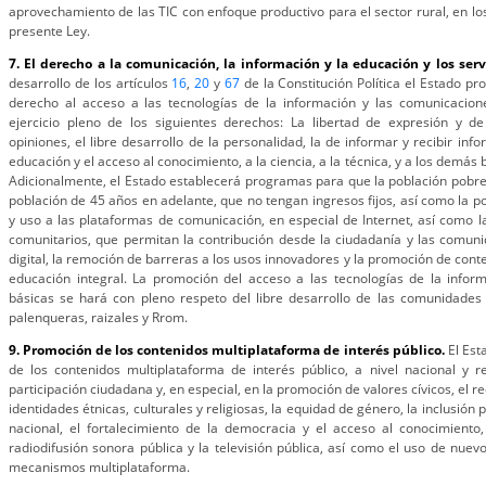
aprovechamiento de las TIC con enfoque productivo para el sector rural, en lo
presente Ley.
7. El derecho a la comunicación, la información y la educación y los serv
desarrollo de los artículos
16
,
20
y
67
de la Constitución Política el Estado pr
derecho al acceso a las tecnologías de la información y las comunicacion
ejercicio pleno de los siguientes derechos: La libertad de expresión y d
opiniones, el libre desarrollo de la personalidad, la de informar y recibir inf
educación y el acceso al conocimiento, a la ciencia, a la técnica, y a los demás b
Adicionalmente, el Estado establecerá programas para que la población pobre 
población de 45 años en adelante, que no tengan ingresos fijos, así como la p
y uso a las plataformas de comunicación, en especial de Internet, así como l
comunitarios, que permitan la contribución desde la ciudadanía y las comuni
digital, la remoción de barreras a los usos innovadores y la promoción de conte
educación integral. La promoción del acceso a las tecnologías de la infor
básicas se hará con pleno respeto del libre desarrollo de las comunidades 
palenqueras, raizales y Rrom.
9. Promoción de los contenidos multiplataforma de interés público.
El Est
de los contenidos multiplataforma de interés público, a nivel nacional y re
participación ciudadana y, en especial, en la promoción de valores cívicos, el 
identidades étnicas, culturales y religiosas, la equidad de género, la inclusión po
nacional, el fortalecimiento de la democracia y el acceso al conocimiento,
radiodifusión sonora pública y la televisión pública, así como el uso de nue
mecanismos multiplataforma.