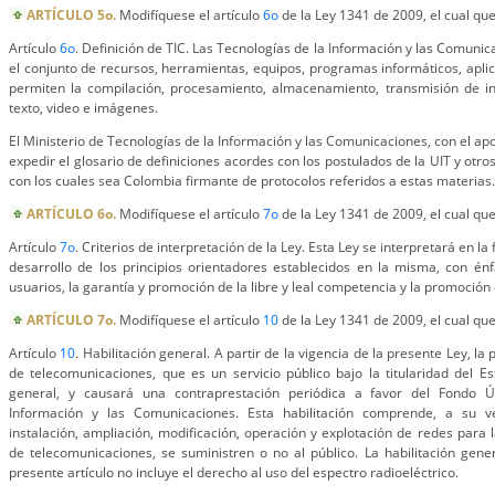
ARTÍCULO 5o.
Modifíquese el artículo
6o
de la Ley 1341 de 2009, el cual que
Artículo
6o
. Definición de TIC. Las Tecnologías de la Información y las Comunic
el conjunto de recursos, herramientas, equipos, programas informáticos, apli
permiten la compilación, procesamiento, almacenamiento, transmisión de i
texto, video e imágenes.
El Ministerio de Tecnologías de la Información y las Comunicaciones, con el ap
expedir el glosario de definiciones acordes con los postulados de la UIT y otr
con los cuales sea Colombia firmante de protocolos referidos a estas materias.
ARTÍCULO 6o.
Modifíquese el artículo
7o
de la Ley 1341 de 2009, el cual que
Artículo
7o
. Criterios de interpretación de la Ley. Esta Ley se interpretará en l
desarrollo de los principios orientadores establecidos en la misma, con énf
usuarios, la garantía y promoción de la libre y leal competencia y la promoción 
ARTÍCULO 7o.
Modifíquese el artículo
10
de la Ley 1341 de 2009, el cual que
Artículo
10
. Habilitación general. A partir de la vigencia de la presente Ley, la 
de telecomunicaciones, que es un servicio público bajo la titularidad del E
general, y causará una contraprestación periódica a favor del Fondo 
Información y las Comunicaciones. Esta habilitación comprende, a su ve
instalación, ampliación, modificación, operación y explotación de redes para l
de telecomunicaciones, se suministren o no al público. La habilitación gene
presente artículo no incluye el derecho al uso del espectro radioeléctrico.