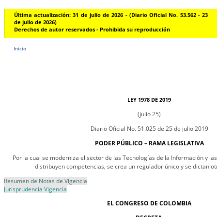
Última actualización: 31 de julio de 2026 - (Diario Oficial No. 53.562 - 23
de julio de 2026)
Derechos de autor reservados - Prohibida su reproducción
Inicio
LEY 1978 DE 2019
(julio 25)
Diario Oficial No. 51.025 de 25 de julio 2019
PODER PÚBLICO – RAMA LEGISLATIVA
Por la cual se moderniza el sector de las Tecnologías de la Información y la
distribuyen competencias, se crea un regulador único y se dictan ot
Resumen de Notas de Vigencia
Jurisprudencia Vigencia
EL CONGRESO DE COLOMBIA