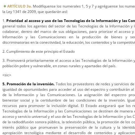
ARTÍCULO 3o.
Modifíquense los numerales 1, 5 y 7 y agréguense los numera
la Ley 1341 de 2009, que quedarán así:
1.
Prioridad al acceso y uso de las Tecnologías de la Información y las C
general todos los agentes del sector de las Tecnologías de la Información 
colaborar, dentro del marco de sus obligaciones, para priorizar el acceso y
Información y las Comunicaciones en la producción de bienes y serv
discriminatorias en la conectividad, la educación, los contenidos y la competitiv
2. Cumplimiento de este principio el Estado
3. Promoverá prioritariamente el acceso a las Tecnologías de la Información 
población pobre y vulnerable, en zonas rurales y apartadas del país.
<sic>
5. Promoción de la inversión.
Todos los proveedores de redes y servicios d
igualdad de oportunidades para acceder al uso del espectro y contribuirán a
de la Información y las Comunicaciones. La asignación del espectro pro
bienestar social y la certidumbre de las condiciones de la inversión. Igu
recursos para promover la inclusión digital. El Estado asegurará que los 
Tecnologías de la Información y las Comunicaciones se destinen de manera e
acceso y servicio universal y el uso de las Tecnologías de la Información y las
de la radiodifusión sonora pública, la televisión pública, la promoción de los 
interés público que promuevan la preservación de la cultura y la identida
apropiación tecnológica mediante el desarrollo de contenidos y aplicacio