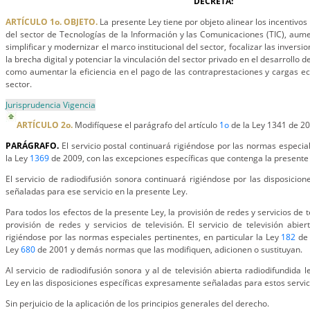
DECRETA:
ARTÍCULO 1o. OBJETO.
La presente Ley tiene por objeto alinear los incentivos
del sector de Tecnologías de la Información y las Comunicaciones (TIC), aume
simplificar y modernizar el marco institucional del sector, focalizar las inversio
la brecha digital y potenciar la vinculación del sector privado en el desarrollo d
como aumentar la eficiencia en el pago de las contraprestaciones y cargas e
sector.
Jurisprudencia Vigencia
ARTÍCULO 2o.
Modifíquese el parágrafo del artículo
1o
de la Ley 1341 de 200
PARÁGRAFO.
El servicio postal continuará rigiéndose por las normas especial
la Ley
1369
de 2009, con las excepciones específicas que contenga la presente
El servicio de radiodifusión sonora continuará rigiéndose por las disposicio
señaladas para ese servicio en la presente Ley.
Para todos los efectos de la presente Ley, la provisión de redes y servicios de
provisión de redes y servicios de televisión. El servicio de televisión abier
rigiéndose por las normas especiales pertinentes, en particular la Ley
182
de 
Ley
680
de 2001 y demás normas que las modifiquen, adicionen o sustituyan.
Al servicio de radiodifusión sonora y al de televisión abierta radiodifundida l
Ley en las disposiciones específicas expresamente señaladas para estos servic
Sin perjuicio de la aplicación de los principios generales del derecho.