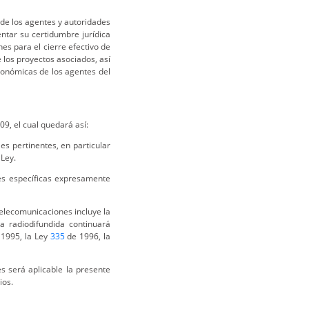
 de los agentes y autoridades
ntar su certidumbre jurídica
nes para el cierre efectivo de
e los proyectos asociados, así
conómicas de los agentes del
9, el cual quedará así:
es pertinentes, en particular
 Ley.
nes específicas expresamente
 telecomunicaciones incluye la
ta radiodifundida continuará
1995, la Ley
335
de 1996, la
es será aplicable la presente
ios.