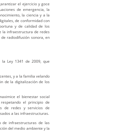
arantizar el ejercicio y goce
tuaciones de emergencia, la
nocimiento, la ciencia y a la
 digitales, de conformidad con
portuna y de calidad de los
e la infraestructura de redes
y de radiodifusión sonora, en
 la Ley 1341 de 2009, que
centes, y a la familia velando
n de la digitalización de los
maximice el bienestar social
respetando el principio de
es de redes y servicios de
ados a las infraestructuras.
o de infraestructuras de las
ción del medio ambiente y la