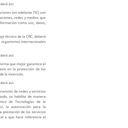
dará así:
aciones (en adelante TIC) son
caciones, redes y medios que
nformación como voz, datos,
oyo técnico de la CRC, deberá
os organismos internacionales
dará así:
a forma que mejor garantice el
asis en la protección de los
de la inversión.
dará así:
provisión de redes y servicios
stado, se habilita de manera
Único de Tecnologías de la
z, la autorización para la
a prestación de los servicios
ral a que hace referencia el