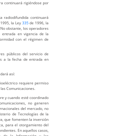
ora continuará rigiéndose por
ta radiodifundida continuará
1995, la Ley
335
de 1996, la
 No obstante, los operadores
de entrada en vigencia de la
formidad con el régimen de
es públicos del servicio de
es a la fecha de entrada en
dará así:
dioeléctrico requiere permiso
y las Comunicaciones.
pre y cuando esté coordinado
 Comunicaciones, no generen
ernacionales del mercado, no
isterio de Tecnologías de la
a, que fomenten la inversión
ca, para el otorgamiento del
ondientes. En aquellos casos,
as de la Información y las