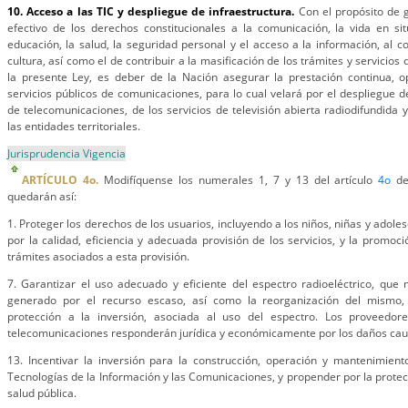
10. Acceso a las TIC y despliegue de infraestructura.
Con el propósito de g
efectivo de los derechos constitucionales a la comunicación, la vida en si
educación, la salud, la seguridad personal y el acceso a la información, al co
cultura, así como el de contribuir a la masificación de los trámites y servicios
la presente Ley, es deber de la Nación asegurar la prestación continua, o
servicios públicos de comunicaciones, para lo cual velará por el despliegue d
de telecomunicaciones, de los servicios de televisión abierta radiodifundida 
las entidades territoriales.
Jurisprudencia Vigencia
ARTÍCULO 4o.
Modifíquense los numerales 1, 7 y 13 del artículo
4o
de
quedarán así:
1. Proteger los derechos de los usuarios, incluyendo a los niños, niñas y adoles
por la calidad, eficiencia y adecuada provisión de los servicios, y la promoció
trámites asociados a esta provisión.
7. Garantizar el uso adecuado y eficiente del espectro radioeléctrico, que 
generado por el recurso escaso, así como la reorganización del mismo, 
protección a la inversión, asociada al uso del espectro. Los proveedor
telecomunicaciones responderán jurídica y económicamente por los daños caus
13. Incentivar la inversión para la construcción, operación y mantenimient
Tecnologías de la Información y las Comunicaciones, y propender por la protec
salud pública.