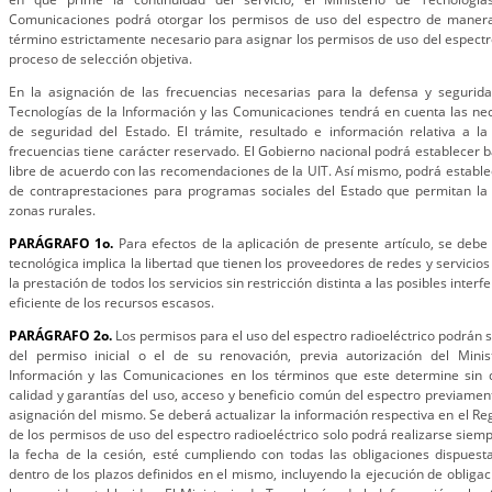
Comunicaciones podrá otorgar los permisos de uso del espectro de manera
término estrictamente necesario para asignar los permisos de uso del espectr
proceso de selección objetiva.
En la asignación de las frecuencias necesarias para la defensa y seguridad
Tecnologías de la Información y las Comunicaciones tendrá en cuenta las ne
de seguridad del Estado. El trámite, resultado e información relativa a la
frecuencias tiene carácter reservado. El Gobierno nacional podrá establecer 
libre de acuerdo con las recomendaciones de la UIT. Así mismo, podrá establ
de contraprestaciones para programas sociales del Estado que permitan la
zonas rurales.
PARÁGRAFO 1o.
Para efectos de la aplicación de presente artículo, se debe
tecnológica implica la libertad que tienen los proveedores de redes y servicios
la prestación de todos los servicios sin restricción distinta a las posibles interf
eficiente de los recursos escasos.
PARÁGRAFO 2o.
Los permisos para el uso del espectro radioeléctrico podrán s
del permiso inicial o el de su renovación, previa autorización del Mini
Información y las Comunicaciones en los términos que este determine sin d
calidad y garantías del uso, acceso y beneficio común del espectro previament
asignación del mismo. Se deberá actualizar la información respectiva en el Reg
de los permisos de uso del espectro radioeléctrico solo podrá realizarse siemp
la fecha de la cesión, esté cumpliendo con todas las obligaciones dispuest
dentro de los plazos definidos en el mismo, incluyendo la ejecución de obliga