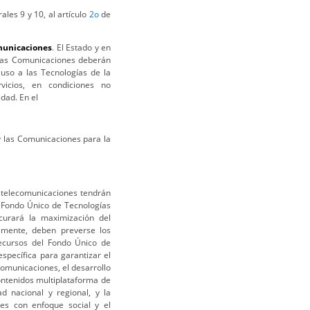
les 9 y 10, al artículo
2o
de
omunicaciones
. El Estado y en
y las Comunicaciones deberán
 uso a las Tecnologías de la
icios, en condiciones no
idad. En el
y las Comunicaciones para la
e telecomunicaciones tendrán
l Fondo Único de Tecnologías
curará la maximización del
almente, deben preverse los
recursos del Fondo Único de
specífica para garantizar el
 Comunicaciones, el desarrollo
contenidos multiplataforma de
d nacional y regional, y la
nes con enfoque social y el