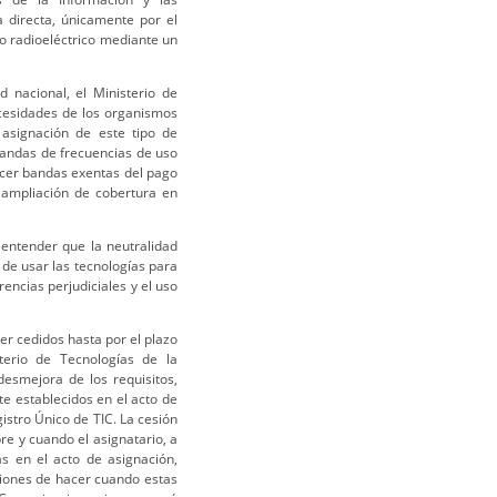
 directa, únicamente por el
o radioeléctrico mediante un
 nacional, el Ministerio de
cesidades de los organismos
 asignación de este tipo de
bandas de frecuencias de uso
ecer bandas exentas del pago
 ampliación de cobertura en
 entender que la neutralidad
 de usar las tecnologías para
erencias perjudiciales y el uso
er cedidos hasta por el plazo
sterio de Tecnologías de la
esmejora de los requisitos,
e establecidos en el acto de
istro Único de TIC. La cesión
re y cuando el asignatario, a
as en el acto de asignación,
ciones de hacer cuando estas