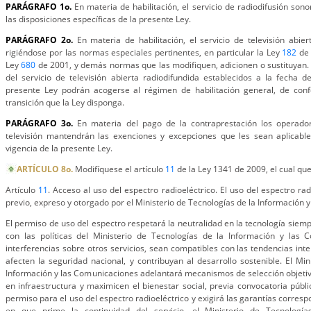
PARÁGRAFO 1o.
En materia de habilitación, el servicio de radiodifusión son
las disposiciones específicas de la presente Ley.
PARÁGRAFO 2o.
En materia de habilitación, el servicio de televisión abier
rigiéndose por las normas especiales pertinentes, en particular la Ley
182
de 
Ley
680
de 2001, y demás normas que las modifiquen, adicionen o sustituyan.
del servicio de televisión abierta radiodifundida establecidos a la fecha 
presente Ley podrán acogerse al régimen de habilitación general, de con
transición que la Ley disponga.
PARÁGRAFO 3o.
En materia del pago de la contraprestación los operador
televisión mantendrán las exenciones y excepciones que les sean aplicabl
vigencia de la presente Ley.
ARTÍCULO 8o.
Modifíquese el artículo
11
de la Ley 1341 de 2009, el cual que
Artículo
11
. Acceso al uso del espectro radioeléctrico. El uso del espectro ra
previo, expreso y otorgado por el Ministerio de Tecnologías de la Información 
El permiso de uso del espectro respetará la neutralidad en la tecnología siem
con las políticas del Ministerio de Tecnologías de la Información y las
interferencias sobre otros servicios, sean compatibles con las tendencias int
afecten la seguridad nacional, y contribuyan al desarrollo sostenible. El Min
Información y las Comunicaciones adelantará mecanismos de selección objetiv
en infraestructura y maximicen el bienestar social, previa convocatoria públi
permiso para el uso del espectro radioeléctrico y exigirá las garantías corresp
en que prime la continuidad del servicio, el Ministerio de Tecnologí