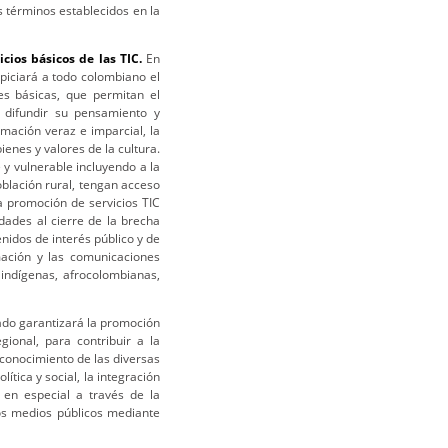
s términos establecidos en la
icios básicos de las TIC.
En
opiciará a todo colombiano el
es básicas, que permitan el
e difundir su pensamiento y
ormación veraz e imparcial, la
ienes y valores de la cultura.
y vulnerable incluyendo a la
oblación rural, tengan acceso
a promoción de servicios TIC
dades al cierre de la brecha
nidos de interés público y de
mación y las comunicaciones
indígenas, afrocolombianas,
ado garantizará la promoción
gional, para contribuir a la
reconocimiento de las diversas
lítica y social, la integración
 en especial a través de la
vos medios públicos mediante