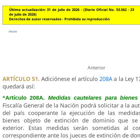
Última actualización: 31 de julio de 2026 - (Diario Oficial No. 53.562 - 23
de julio de 2026)
Derechos de autor reservados - Prohibida su reproducción
Inicio
Anterior
ARTÍCULO 51.
Adiciónese el artículo
208A
a la Ley 1
quedará así:
“Artículo 208A.
Medidas cautelares para bienes 
Fiscalía General de la Nación podrá solicitar a la a
del país cooperante la ejecución de las medida
bienes objeto de extinción de dominio que se
exterior. Estas medidas serán sometidas al con
correspondiente ante los jueces de extinción de do