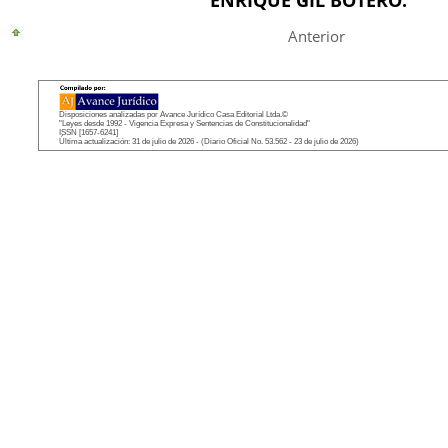
ENRIQUE GIL BOTERO.
Anterior
Disposiciones analizadas por Avance Jurídico Casa Editorial Ltda.©
"Leyes desde 1992 - Vigencia Expresa y Sentencias de Constitucionalidad"
ISSN [1657-6241]
Última actualización: 31 de julio de 2026 - (Diario Oficial No. 53.562 - 23 de julio de 2026)