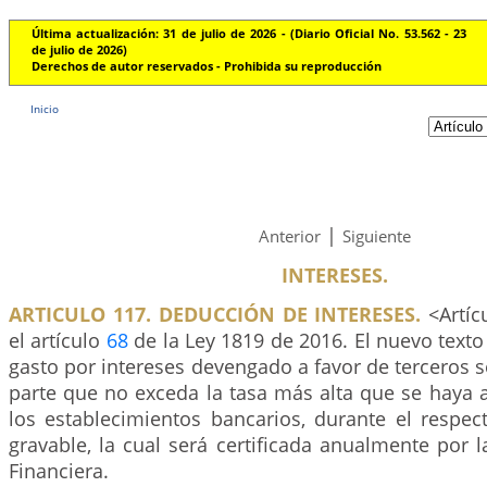
Última actualización: 31 de julio de 2026 - (Diario Oficial No. 53.562 - 23
de julio de 2026)
Derechos de autor reservados - Prohibida su reproducción
Inicio
|
Anterior
Siguiente
INTERESES.
ARTICULO 117. DEDUCCIÓN DE INTERESES.
<Artíc
el artículo
68
de la Ley 1819 de 2016. El nuevo texto 
gasto por intereses devengado a favor de terceros s
parte que no exceda la tasa más alta que se haya 
los establecimientos bancarios, durante el respec
gravable, la cual será certificada anualmente por 
Financiera.