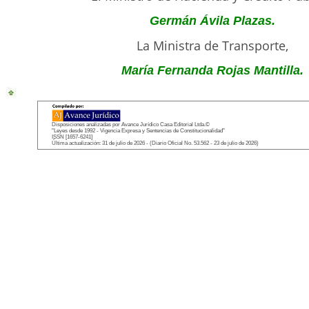
Germán Ávila Plazas.
La Ministra de Transporte,
María Fernanda Rojas Mantilla.
Disposiciones analizadas por Avance Jurídico Casa Editorial Ltda.©
"Leyes desde 1992 - Vigencia Expresa y Sentencias de Constitucionalidad"
ISSN [1657-6241]
Última actualización: 31 de julio de 2026 - (Diario Oficial No. 53.562 - 23 de julio de 2026)