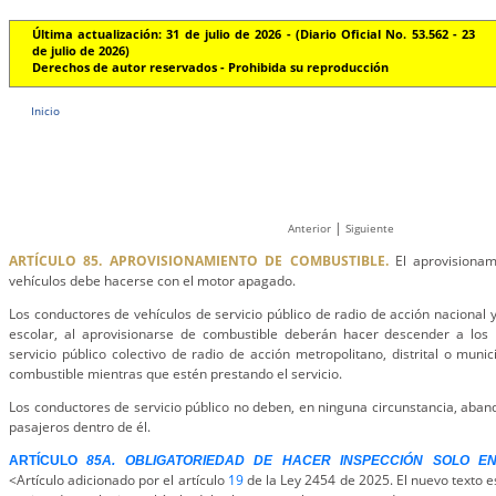
Última actualización: 31 de julio de 2026 - (Diario Oficial No. 53.562 - 23
de julio de 2026)
Derechos de autor reservados - Prohibida su reproducción
Inicio
|
Anterior
Siguiente
ARTÍCULO 85. APROVISIONAMIENTO DE COMBUSTIBLE.
El aprovisionam
vehículos debe hacerse con el motor apagado.
Los conductores de vehículos de servicio público de radio de acción nacional y
escolar, al aprovisionarse de combustible deberán hacer descender a los 
servicio público colectivo de radio de acción metropolitano, distrital o muni
combustible mientras que estén prestando el servicio.
Los conductores de servicio público no deben, en ninguna circunstancia, aband
pasajeros dentro de él.
ARTÍCULO
85A. OBLIGATORIEDAD DE HACER INSPECCIÓN SOLO E
<Artículo adicionado por el artículo
19
de la Ley 2454 de 2025. El nuevo texto es