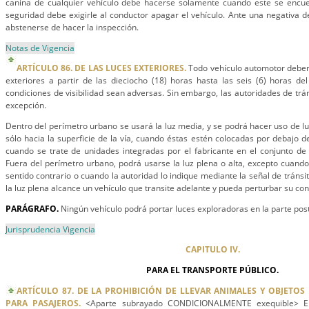
canina de cualquier vehículo debe hacerse solamente cuando este se encu
seguridad debe exigirle al conductor apagar el vehículo. Ante una negativa d
abstenerse de hacer la inspección.
Notas de Vigencia
ARTÍCULO 86. DE LAS LUCES EXTERIORES.
Todo vehículo automotor deberá
exteriores a partir de las dieciocho (18) horas hasta las seis (6) horas del
condiciones de visibilidad sean adversas. Sin embargo, las autoridades de trán
excepción.
Dentro del perímetro urbano se usará la luz media, y se podrá hacer uso de l
sólo hacia la superficie de la vía, cuando éstas estén colocadas por debajo d
cuando se trate de unidades integradas por el fabricante en el conjunto de l
Fuera del perímetro urbano, podrá usarse la luz plena o alta, excepto cuand
sentido contrario o cuando la autoridad lo indique mediante la señal de tráns
la luz plena alcance un vehículo que transite adelante y pueda perturbar su co
PARÁGRAFO.
Ningún vehículo podrá portar luces exploradoras en la parte post
Jurisprudencia Vigencia
CAPITULO IV.
PARA EL TRANSPORTE PÚBLICO.
ARTÍCULO 87. DE LA PROHIBICIÓN DE LLEVAR ANIMALES Y OBJETO
PARA PASAJEROS.
<Aparte subrayado CONDICIONALMENTE exequible> En 