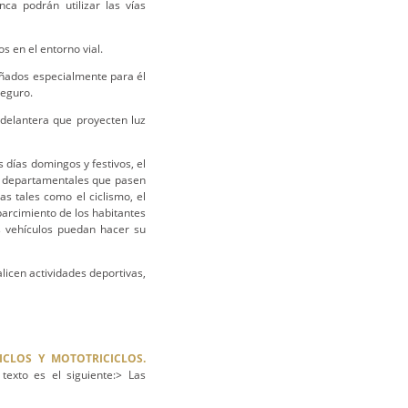
ca podrán utilizar las vías
s en el entorno vial.
eñados especialmente para él
seguro.
 delantera que proyecten luz
 días domingos y festivos, el
 o departamentales que pasen
as tales como el ciclismo, el
sparcimiento de los habitantes
s vehículos puedan hacer su
licen actividades deportivas,
ICLOS Y MOTOTRICICLOS.
exto es el siguiente:> Las