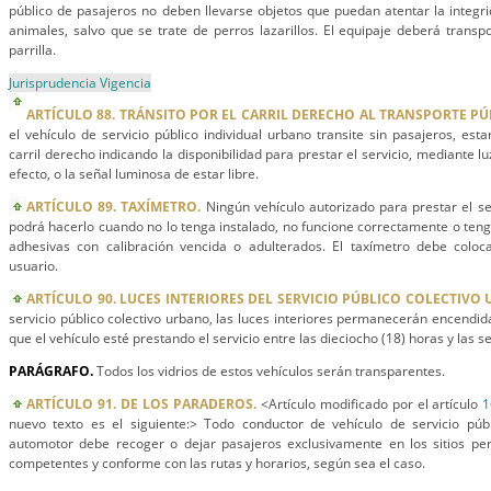
público de pasajeros no deben llevarse objetos que puedan atentar la integrid
animales, salvo que se trate de perros lazarillos. El equipaje deberá transp
parrilla.
Jurisprudencia Vigencia
ARTÍCULO 88. TRÁNSITO POR EL CARRIL DERECHO AL TRANSPORTE PÚ
el vehículo de servicio público individual urbano transite sin pasajeros, est
carril derecho indicando la disponibilidad para prestar el servicio, mediante l
efecto, o la señal luminosa de estar libre.
ARTÍCULO 89. TAXÍMETRO.
Ningún vehículo autorizado para prestar el ser
podrá hacerlo cuando no lo tenga instalado, no funcione correctamente o tenga
adhesivas con calibración vencida o adulterados. El taxímetro debe colocar
usuario.
ARTÍCULO 90. LUCES INTERIORES DEL SERVICIO PÚBLICO COLECTIVO
servicio público colectivo urbano, las luces interiores permanecerán encendid
que el vehículo esté prestando el servicio entre las dieciocho (18) horas y las se
PARÁGRAFO.
Todos los vidrios de estos vehículos serán transparentes.
ARTÍCULO 91. DE LOS PARADEROS.
<Artículo modificado por el artículo
1
nuevo texto es el siguiente:> Todo conductor de vehículo de servicio públ
automotor debe recoger o dejar pasajeros exclusivamente en los sitios per
competentes y conforme con las rutas y horarios, según sea el caso.