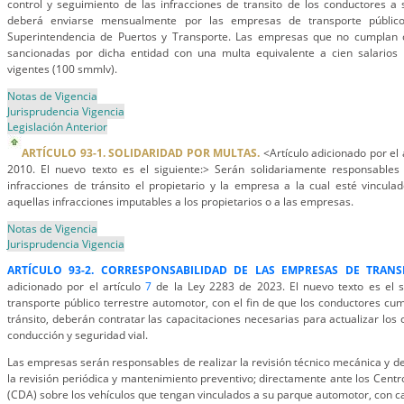
control y seguimiento de las infracciones de transito de los conductores a
deberá enviarse mensualmente por las empresas de transporte público
Superintendencia de Puertos y Transporte. Las empresas que no cumplan c
sancionadas por dicha entidad con una multa equivalente a cien salarios
vigentes (100 smmlv).
Notas de Vigencia
Jurisprudencia Vigencia
Legislación Anterior
ARTÍCULO 93-1. SOLIDARIDAD POR MULTAS.
<Artículo adicionado por el 
2010. El nuevo texto es el siguiente:> Serán solidariamente responsable
infracciones de tránsito el propietario y la empresa a la cual esté vincula
aquellas infracciones imputables a los propietarios o a las empresas.
Notas de Vigencia
Jurisprudencia Vigencia
ARTÍCULO 93-2. CORRESPONSABILIDAD DE LAS EMPRESAS DE TRANS
adicionado por el artículo
7
de la Ley 2283 de 2023. El nuevo texto es el 
transporte público terrestre automotor, con el fin de que los conductores cu
tránsito, deberán contratar las capacitaciones necesarias para actualizar los
conducción y seguridad vial.
Las empresas serán responsables de realizar la revisión técnico mecánica y d
la revisión periódica y mantenimiento preventivo; directamente ante los Cent
(CDA) sobre los vehículos que tengan vinculados a su parque automotor, con ca