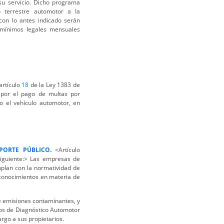
 su servicio. Dicho programa
 terrestre automotor a Ia
on lo antes indicado serán
 mínimos legales mensuales
artículo
18
de la Ley 1383 de
s por el pago de multas por
do el vehículo automotor, en
PORTE PÚBLICO.
<Artículo
siguiente:> Las empresas de
mplan con la normatividad de
 conocimientos en materia de
e emisiones contaminantes, y
ros de Diagnóstico Automotor
rgo a sus propietarios.