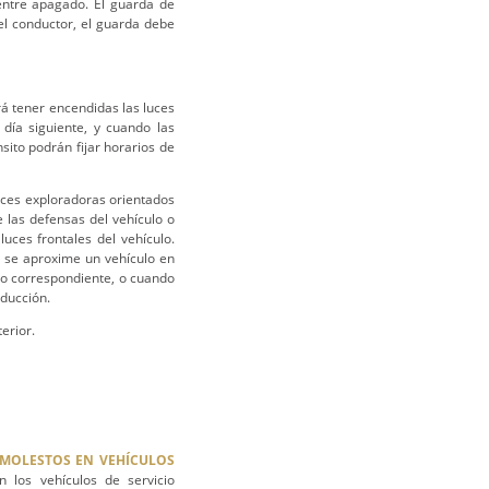
entre apagado. El guarda de
el conductor, el guarda debe
 tener encendidas las luces
 día siguiente, y cuando las
sito podrán fijar horarios de
uces exploradoras orientados
e las defensas del vehículo o
uces frontales del vehículo.
o se aproxime un vehículo en
ito correspondiente, o cuando
nducción.
erior.
S MOLESTOS EN VEHÍCULOS
los vehículos de servicio