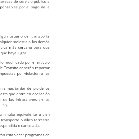
presas de servicio público a
sponsables por el pago de la
gún usuario del transporte
alquier molestia a los demás
liciva más cercana para que
 que haya lugar.
lo modificado por el artículo
de Tránsito deberán reportar
mpuestas por violación a las
n a más tardar dentro de los
Hasta que entre en operación
n de las infracciones en los
 fin.
on multa equivalente a cien
transporte público terrestre
suspendida o cancelada.
rán establecer programas de