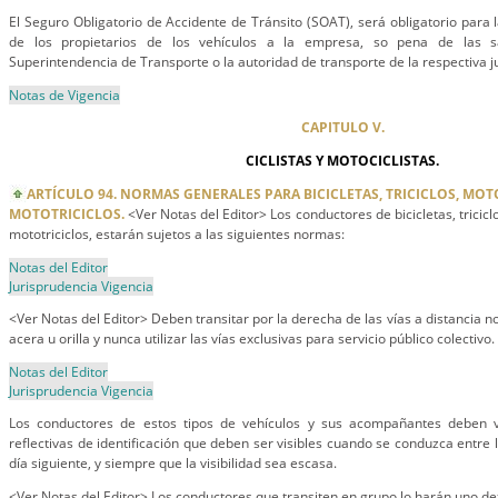
El Seguro Obligatorio de Accidente de Tránsito (SOAT), será obligatorio para 
de los propietarios de los vehículos a la empresa, so pena de las sa
Superintendencia de Transporte o la autoridad de transporte de la respectiva ju
Notas de Vigencia
CAPITULO V.
CICLISTAS Y MOTOCICLISTAS.
ARTÍCULO 94. NORMAS GENERALES PARA BICICLETAS, TRICICLOS, MO
MOTOTRICICLOS.
<Ver Notas del Editor> Los conductores de bicicletas, tricicl
mototriciclos, estarán sujetos a las siguientes normas:
Notas del Editor
Jurisprudencia Vigencia
<Ver Notas del Editor> Deben transitar por la derecha de las vías a distancia n
acera u orilla y nunca utilizar las vías exclusivas para servicio público colectivo.
Notas del Editor
Jurisprudencia Vigencia
Los conductores de estos tipos de vehículos y sus acompañantes deben v
reflectivas de identificación que deben ser visibles cuando se conduzca entre l
día siguiente, y siempre que la visibilidad sea escasa.
<Ver Notas del Editor> Los conductores que transiten en grupo lo harán uno det