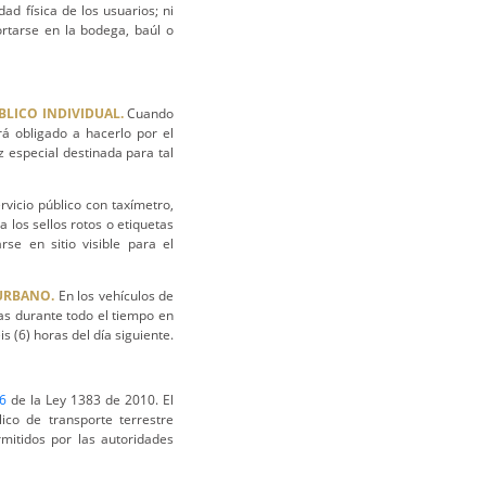
ad física de los usuarios; ni
ortarse en la bodega, baúl o
BLICO INDIVIDUAL.
Cuando
ará obligado a hacerlo por el
uz especial destinada para tal
vicio público con taxímetro,
 los sellos rotos o etiquetas
se en sitio visible para el
 URBANO.
En los vehículos de
as durante todo el tiempo en
is (6) horas del día siguiente.
6
de la Ley 1383 de 2010. El
ico de transporte terrestre
mitidos por las autoridades