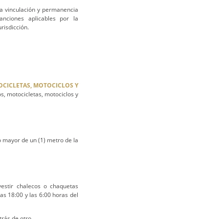
la vinculación y permanencia
nciones aplicables por la
risdicción.
TOCICLETAS, MOTOCICLOS Y
os, motocicletas, motociclos y
o mayor de un (1) metro de la
estir chalecos o chaquetas
as 18:00 y las 6:00 horas del
rás de otro.