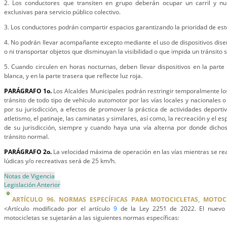
2. Los conductores que transiten en grupo deberán ocupar un carril y nun
exclusivas para servicio público colectivo.
3. Los conductores podrán compartir espacios garantizando la prioridad de esto
4. No podrán llevar acompañante excepto mediante el uso de dispositivos dis
o ni transportar objetos que disminuyan la visibilidad o que impida un tránsito 
5. Cuando circulen en horas nocturnas, deben llevar dispositivos en la parte
blanca, y en la parte trasera que reflecte luz roja.
PARÁGRAFO 1o.
Los Alcaldes Municipales podrán restringir temporalmente los
tránsito de todo tipo de vehículo automotor por las vías locales y nacionales
por su jurisdicción, a efectos de promover la práctica de actividades deportiv
atletismo, el patinaje, las caminatas y similares, así como, la recreación y el e
de su jurisdicción, siempre y cuando haya una vía alterna por donde dicho
tránsito normal.
PARÁGRAFO 2o.
La velocidad máxima de operación en las vías mientras se rea
lúdicas y/o recreativas será de 25 km/h.
Notas de Vigencia
Legislación Anterior
ARTÍCULO 96. NORMAS ESPECÍFICAS PARA MOTOCICLETAS, MOTOC
<Artículo modificado por el artículo
9
de la Ley 2251 de 2022. El nuevo t
motocicletas se sujetarán a las siguientes normas específicas: