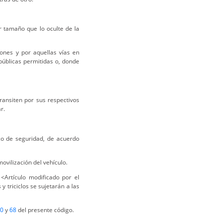
r tamaño que lo oculte de la
tones y por aquellas vías en
públicas permitidas o, donde
ransiten por sus respectivos
r.
co de seguridad, de acuerdo
ovilización del vehículo.
<Artículo modificado por el
y triciclos se sujetarán a las
0
y
68
del presente código.