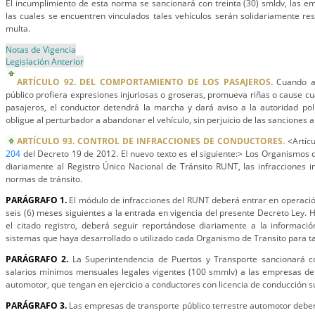
El incumplimiento de esta norma se sancionará con treinta (30) smldv, las em
las cuales se encuentren vinculados tales vehículos serán solidariamente re
multa.
Notas de Vigencia
Legislación Anterior
ARTÍCULO 92. DEL COMPORTAMIENTO DE LOS PASAJEROS.
Cuando al
público profiera expresiones injuriosas o groseras, promueva riñas o cause cu
pasajeros, el conductor detendrá la marcha y dará aviso a la autoridad po
obligue al perturbador a abandonar el vehículo, sin perjuicio de las sanciones a
ARTÍCULO 93. CONTROL DE INFRACCIONES DE CONDUCTORES.
<Artícu
204
del Decreto 19 de 2012. El nuevo texto es el siguiente:> Los Organismos 
diariamente al Registro Único Nacional de Tránsito RUNT, las infracciones i
normas de tránsito.
PARÁGRAFO 1.
El módulo de infracciones del RUNT deberá entrar en operació
seis (6) meses siguientes a Ia entrada en vigencia del presente Decreto Ley. 
el citado registro, deberá seguir reportándose diariamente a Ia informació
sistemas que haya desarrollado o utilizado cada Organismo de Transito para tal
PARÁGRAFO 2.
La Superintendencia de Puertos y Transporte sancionará c
salarios mínimos mensuales legales vigentes (100 smmlv) a las empresas de 
automotor, que tengan en ejercicio a conductores con licencia de conducción 
PARÁGRAFO 3.
Las empresas de transporte público terrestre automotor debe