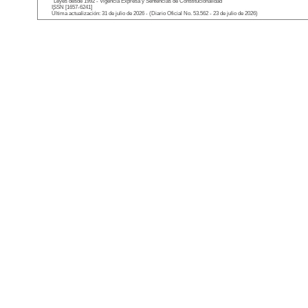
"Leyes desde 1992 - Vigencia Expresa y Sentencias de Constitucionalidad"
ISSN [1657-6241]
Última actualización: 31 de julio de 2026 - (Diario Oficial No. 53.562 - 23 de julio de 2026)