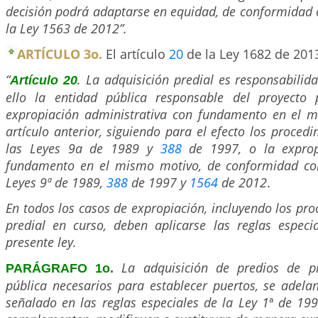
decisión podrá adaptarse en equidad, de conformidad c
la Ley 1563 de 2012”.
ARTÍCULO 3o.
El artículo
20
de la Ley 1682 de 201
“
. La adquisición predial es responsabilid
Artículo 20
ello la entidad pública responsable del proyecto 
expropiación administrativa con fundamento en el mo
artículo anterior, siguiendo para el efecto los proced
las Leyes 9a de 1989 y
388
de 1997, o la expropi
fundamento en el mismo motivo, de conformidad con
Leyes 9ª de 1989,
388
de 1997 y
1564
de 2012
.
En todos los casos de expropiación, incluyendo los pro
predial en curso, deben aplicarse las reglas especia
presente ley.
La adquisición de predios de p
PARÁGRAFO 1o.
pública necesarios para establecer puertos, se adela
señalado en las reglas especiales de la Ley 1
ª
de 199