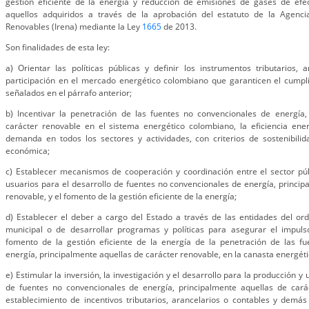
gestión eficiente de la energía y reducción de emisiones de gases de efe
aquellos adquiridos a través de la aprobación del estatuto de la Agenci
Renovables (Irena) mediante la Ley
1665
de 2013.
Son finalidades de esta ley:
a) Orientar las políticas públicas y definir los instrumentos tributarios, 
participación en el mercado energético colombiano que garanticen el cump
señalados en el párrafo anterior;
b) Incentivar la penetración de las fuentes no convencionales de energía,
carácter renovable en el sistema energético colombiano, la eficiencia ener
demanda en todos los sectores y actividades, con criterios de sostenibilid
económica;
c) Establecer mecanismos de cooperación y coordinación entre el sector públ
usuarios para el desarrollo de fuentes no convencionales de energía, princip
renovable, y el fomento de la gestión eficiente de la energía;
d) Establecer el deber a cargo del Estado a través de las entidades del or
municipal o de desarrollar programas y políticas para asegurar el impu
fomento de la gestión eficiente de la energía de la penetración de las f
energía, principalmente aquellas de carácter renovable, en la canasta energét
e) Estimular la inversión, la investigación y el desarrollo para la producción y u
de fuentes no convencionales de energía, principalmente aquellas de cará
establecimiento de incentivos tributarios, arancelarios o contables y dem