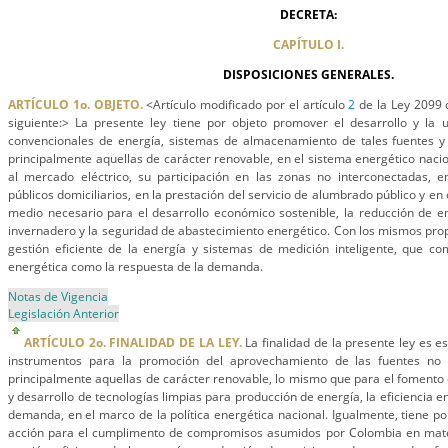
DECRETA:
CAPÍTULO I.
DISPOSICIONES GENERALES.
ARTÍCULO 1o. OBJETO.
<Artículo modificado por el artículo
2
de la Ley 2099 d
siguiente:> La presente ley tiene por objeto promover el desarrollo y la u
convencionales de energía, sistemas de almacenamiento de tales fuentes y u
principalmente aquellas de carácter renovable, en el sistema energético nacio
al mercado eléctrico, su participación en las zonas no interconectadas, en
públicos domiciliarios, en la prestación del servicio de alumbrado público y e
medio necesario para el desarrollo económico sostenible, la reducción de e
invernadero y la seguridad de abastecimiento energético. Con los mismos pro
gestión eficiente de la energía y sistemas de medición inteligente, que co
energética como la respuesta de la demanda.
Notas de Vigencia
Legislación Anterior
ARTÍCULO 2o. FINALIDAD DE LA LEY.
La finalidad de la presente ley es es
instrumentos para la promoción del aprovechamiento de las fuentes no 
principalmente aquellas de carácter renovable, lo mismo que para el fomento d
y desarrollo de tecnologías limpias para producción de energía, la eficiencia e
demanda, en el marco de la política energética nacional. Igualmente, tiene po
acción para el cumplimento de compromisos asumidos por Colombia en mate