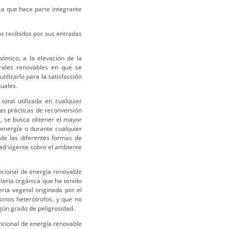
ca que hace parte integrante
s recibidos por sus entradas
ómico, a la elevación de la
urales renovables en que se
tilizarlo para la satisfacción
uales.
total utilizada en cualquier
as prácticas de reconversión
ca, se busca obtener el mayor
 energía o durante cualquier
 de las diferentes formas de
dad vigente sobre el ambiente
ncional de energía renovable
teria orgánica que ha tenido
ia vegetal originada por el
ismos heterótrofos, y que no
gún grado de peligrosidad.
ncional de energía renovable