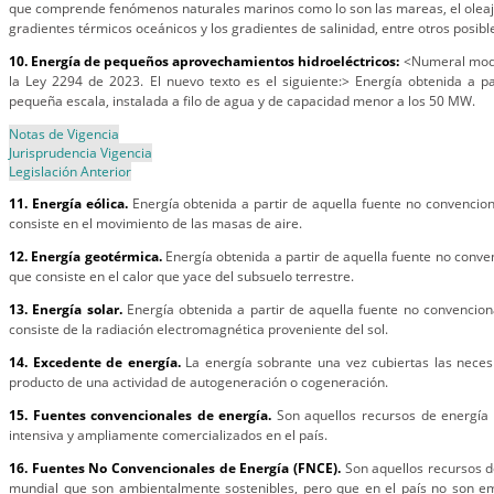
que comprende fenómenos naturales marinos como lo son las mareas, el oleaje,
gradientes térmicos oceánicos y los gradientes de salinidad, entre otros posibl
10. Energía de pequeños aprovechamientos hidroeléctricos:
<Numeral modif
la Ley 2294 de 2023. El nuevo texto es el siguiente:> Energía obtenida a p
pequeña escala, instalada a filo de agua y de capacidad menor a los 50 MW.
Notas de Vigencia
Jurisprudencia Vigencia
Legislación Anterior
11. Energía eólica.
Energía obtenida a partir de aquella fuente no convencio
consiste en el movimiento de las masas de aire.
12. Energía geotérmica.
Energía obtenida a partir de aquella fuente no conve
que consiste en el calor que yace del subsuelo terrestre.
13. Energía solar.
Energía obtenida a partir de aquella fuente no convencio
consiste de la radiación electromagnética proveniente del sol.
14. Excedente de energía.
La energía sobrante una vez cubiertas las nece
producto de una actividad de autogeneración o cogeneración.
15. Fuentes convencionales de energía.
Son aquellos recursos de energía 
intensiva y ampliamente comercializados en el país.
16. Fuentes No Convencionales de Energía (FNCE).
Son aquellos recursos de
mundial que son ambientalmente sostenibles, pero que en el país no son em