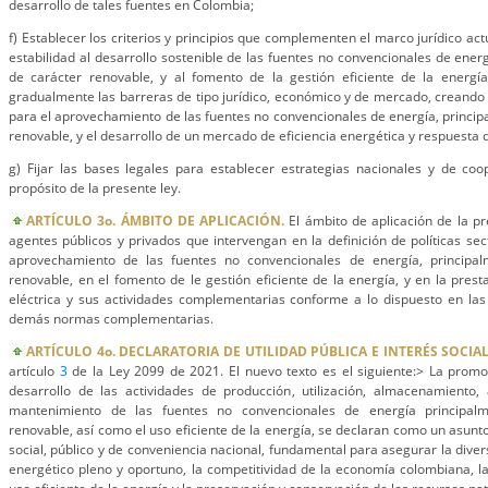
desarrollo de tales fuentes en Colombia;
f) Establecer los criterios y principios que complementen el marco jurídico ac
estabilidad al desarrollo sostenible de las fuentes no convencionales de ener
de carácter renovable, y al fomento de la gestión eficiente de la energ
gradualmente las barreras de tipo jurídico, económico y de mercado, creando a
para el aprovechamiento de las fuentes no convencionales de energía, princip
renovable, y el desarrollo de un mercado de eficiencia energética y respuesta
g) Fijar las bases legales para establecer estrategias nacionales y de coo
propósito de la presente ley.
ARTÍCULO 3o. ÁMBITO DE APLICACIÓN.
El ámbito de aplicación de la pr
agentes públicos y privados que intervengan en la definición de políticas sect
aprovechamiento de las fuentes no convencionales de energía, principal
renovable, en el fomento de le gestión eficiente de la energía, y en la prest
eléctrica y sus actividades complementarias conforme a lo dispuesto en la
demás normas complementarias.
ARTÍCULO 4o. DECLARATORIA DE UTILIDAD PÚBLICA E INTERÉS SOCIAL
artículo
3
de la Ley 2099 de 2021. El nuevo texto es el siguiente:> La promoc
desarrollo de las actividades de producción, utilización, almacenamiento, 
mantenimiento de las fuentes no convencionales de energía principalm
renovable, así como el uso eficiente de la energía, se declaran como un asunto 
social, público y de conveniencia nacional, fundamental para asegurar la diver
energético pleno y oportuno, la competitividad de la economía colombiana, la