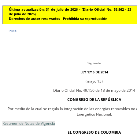
Última actualización: 31 de julio de 2026 - (Diario Oficial No. 53.562 - 23
de julio de 2026)
Derechos de autor reservados - Prohibida su reproducción
Inicio
Siguiente
LEY 1715 DE 2014
(mayo 13)
Diario Oficial No. 49.150 de 13 de mayo de 2014
CONGRESO DE LA REPÚBLICA
Por medio de la cual se regula la integración de las energías renovables no
Energético Nacional.
Resumen de Notas de Vigencia
EL CONGRESO DE COLOMBIA