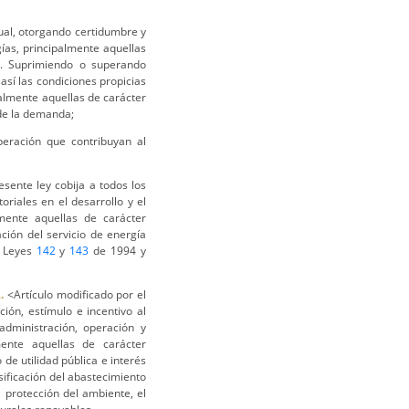
tual, otorgando certidumbre y
gías, principalmente aquellas
ía. Suprimiendo o superando
sí las condiciones propicias
almente aquellas de carácter
 de la demanda;
peración que contribuyan al
esente ley cobija a todos los
oriales en el desarrollo y el
mente aquellas de carácter
ación del servicio de energía
s Leyes
142
y
143
de 1994 y
.
<Artículo modificado por el
ión, estímulo e incentivo al
administración, operación y
ente aquellas de carácter
de utilidad pública e interés
sificación del abastecimiento
 protección del ambiente, el