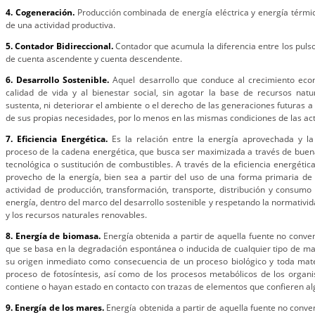
4. Cogeneración.
Producción combinada de energía eléctrica y energía térmi
de una actividad productiva.
5. Contador Bidireccional.
Contador que acumula la diferencia entre los pulso
de cuenta ascendente y cuenta descendente.
6. Desarrollo Sostenible.
Aquel desarrollo que conduce al crecimiento econ
calidad de vida y al bienestar social, sin agotar la base de recursos nat
sustenta, ni deteriorar el ambiente o el derecho de las generaciones futuras a u
de sus propias necesidades, por lo menos en las mismas condiciones de las act
7. Eficiencia Energética.
Es la relación entre la energía aprovechada y la 
proceso de la cadena energética, que busca ser maximizada a través de buen
tecnológica o sustitución de combustibles. A través de la eficiencia energéti
provecho de la energía, bien sea a partir del uso de una forma primaria de
actividad de producción, transformación, transporte, distribución y consumo
energía, dentro del marco del desarrollo sostenible y respetando la normativi
y los recursos naturales renovables.
8. Energía de biomasa.
Energía obtenida a partir de aquella fuente no conve
que se basa en la degradación espontánea o inducida de cualquier tipo de ma
su origen inmediato como consecuencia de un proceso biológico y toda mater
proceso de fotosíntesis, así como de los procesos metabólicos de los organ
contiene o hayan estado en contacto con trazas de elementos que confieren al
9. Energía de los mares.
Energía obtenida a partir de aquella fuente no conve