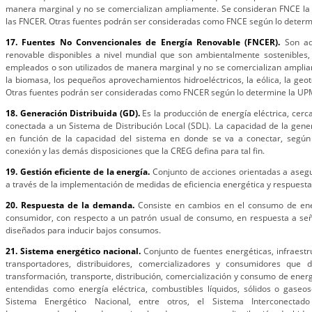
manera marginal y no se comercializan ampliamente. Se consideran FNCE la 
las FNCER. Otras fuentes podrán ser consideradas como FNCE según lo determ
17. Fuentes No Convencionales de Energía Renovable (FNCER).
Son aqu
renovable disponibles a nivel mundial que son ambientalmente sostenibles,
empleados o son utilizados de manera marginal y no se comercializan ampli
la biomasa, los pequeños aprovechamientos hidroeléctricos, la eólica, la geot
Otras fuentes podrán ser consideradas como FNCER según lo determine la UP
18. Generación Distribuida (GD).
Es la producción de energía eléctrica, cerc
conectada a un Sistema de Distribución Local (SDL). La capacidad de la genera
en función de la capacidad del sistema en donde se va a conectar, según
conexión y las demás disposiciones que la CREG defina para tal fin.
19. Gestión eficiente de la energía.
Conjunto de acciones orientadas a asegu
a través de la implementación de medidas de eficiencia energética y respuest
20. Respuesta de la demanda.
Consiste en cambios en el consumo de ener
consumidor, con respecto a un patrón usual de consumo, en respuesta a seña
diseñados para inducir bajos consumos.
21. Sistema energético nacional.
Conjunto de fuentes energéticas, infraestr
transportadores, distribuidores, comercializadores y consumidores que d
transformación, transporte, distribución, comercialización y consumo de energ
entendidas como energía eléctrica, combustibles líquidos, sólidos o gaseos
Sistema Energético Nacional, entre otros, el Sistema Interconectad