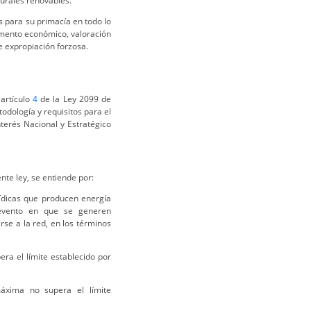
turales renovables.
os para su primacía en todo lo
fomento económico, valoración
e expropiación forzosa.
 artículo
4
de la Ley 2099 de
odología y requisitos para el
nterés Nacional y Estratégico
nte ley, se entiende por:
rídicas que producen energía
l evento en que se generen
rse a la red, en los términos
a el límite establecido por
áxima no supera el límite