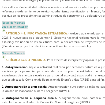
uso eficiente de la energía y la preservación y conservación de los recursos na
Esta calificación de utilidad pública o interés social tendrá los efectos oportun
referente a ordenamiento del territorio, urbanismo, planificación ambiental, 
positiva en los procedimientos administrativos de concurrencia y selección, y d
Notas de Vigencia
Legislación Anterior
ARTÍCULO 4-1. IMPORTANCIA ESTRATÉGICA.
<Artículo adicionado por el
2021. El nuevo texto es el siguiente:> El Gobierno nacional reglamentará la met
estudio y evaluación de las solicitudes para la declaratoria de Proyectos de I
(Pines) de los proyectos referidos en el artículo 4o de la presente ley.
Notas de Vigencia
ARTÍCULO 5o. DEFINICIONES.
Para efectos de interpretar y aplicar la prese
1. Autogeneración.
Aquella actividad realizada por personas naturales o ju
eléctrica principalmente, para atender sus propias necesidades. En e
excedentes de energía eléctrica a partir de tal actividad, estos podrán entrega
que establezca la Comisión de Regulación de Energía y Gas (CREG) para tal fin.
2. Autogeneración a gran escala.
Autogeneración cuya potencia máxima super
la Unidad de Planeación Minero-Energética (UPME).
3. Autogeneración a pequeña escala.
Autogeneración cuya potencia m
establecido por la Unidad de Planeación Minero-Energética (UPME).