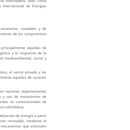
cto invernadero, tales como
a Internacional de Energías
arancelarios, contables y de
limiento de los compromisos
 principalmente aquellas de
gética y la respuesta de la
ad medioambiental, social y
ico, el sector privado y los
almente aquellas de carácter
den nacional, departamental,
lso y uso de mecanismos de
uentes no convencionales de
ica colombiana;
tilización de energía a partir
cter renovable, mediante el
ás mecanismos que estimulen