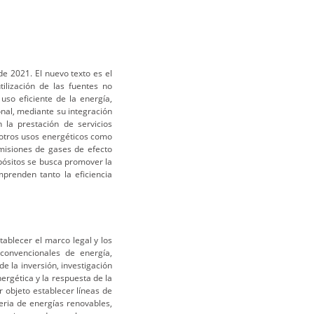
e 2021. El nuevo texto es el
tilización de las fuentes no
so eficiente de la energía,
nal, mediante su integración
 la prestación de servicios
n otros usos energéticos como
misiones de gases de efecto
pósitos se busca promover la
mprenden tanto la eficiencia
tablecer el marco legal y los
convencionales de energía,
e la inversión, investigación
nergética y la respuesta de la
r objeto establecer líneas de
ria de energías renovables,