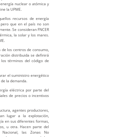
energía nuclear o atómica y
ine la UPME.
ellos recursos de energía
 pero que en el país no son
amente. Se consideran FNCER
érmica, la solar y los mares.
ME.
a de los centros de consumo,
ción distribuida se definirá
 los términos del código de
rar el suministro energético
a de la demanda.
gía eléctrica por parte del
les de precios o incentivos
uctura, agentes productores,
an lugar a la explotación,
ía en sus diferentes formas,
os, u otra. Hacen parte del
o Nacional, las Zonas No