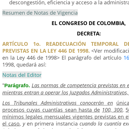
descongestión, eficiencia y acceso a la administra
Resumen de Notas de Vigencia
EL CONGRESO DE COLOMBIA,
DECRETA:
ARTÍCULO 1o. READECUACIÓN TEMPORAL D
PREVISTAS EN LA LEY 446 DE 1998.
<Ver modificac
en la Ley 446 de 1998> El parágrafo del artículo
1
1998, quedará así:
Notas del Editor
"
Las normas de competencia previstas en es
Parágrafo.
mientras entran a operar los Juzgados Administrativos, 
Los Tribunales Administrativos conocerán en
únic
procesos cuyas cuantías sean hasta de
100, 300
,
5
mínimos legales mensuales vigentes previstas en el
el caso
,
y
en primera instancia
cuando la cuantía e