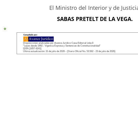
El Ministro del Interior y de Justici
SABAS PRETELT DE LA VEGA.
Disposiciones analizadas por Avance Jurídico Casa Editorial Ltda.©
"Leyes desde 1992 - Vigencia Expresa y Sentencias de Constitucionalidad"
ISSN [1657-6241]
Última actualización: 31 de julio de 2026 - (Diario Oficial No. 53.562 - 23 de julio de 2026)