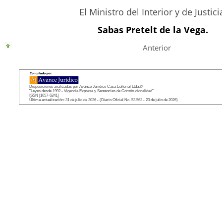
El Ministro del Interior y de Justici
Sabas Pretelt de la Vega.
Anterior
Disposiciones analizadas por Avance Jurídico Casa Editorial Ltda.©
"Leyes desde 1992 - Vigencia Expresa y Sentencias de Constitucionalidad"
ISSN [1657-6241]
Última actualización: 31 de julio de 2026 - (Diario Oficial No. 53.562 - 23 de julio de 2026)