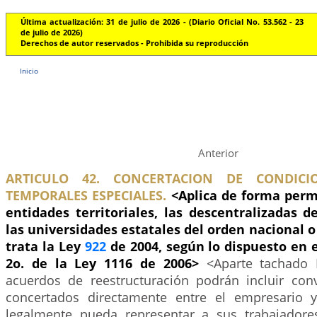
Última actualización: 31 de julio de 2026 - (Diario Oficial No. 53.562 - 23
de julio de 2026)
Derechos de autor reservados - Prohibida su reproducción
Inicio
Anterior
ARTICULO 42. CONCERTACION DE CONDICI
TEMPORALES ESPECIALES.
<Aplica de forma perm
entidades territoriales, las descentralizadas 
las universidades estatales del orden nacional o 
trata la Ley
922
de 2004, según lo dispuesto en e
2o. de la Ley 1116 de 2006>
<Aparte tachado
acuerdos de reestructuración podrán incluir con
concertados directamente entre el empresario y
legalmente pueda representar a sus trabajadore