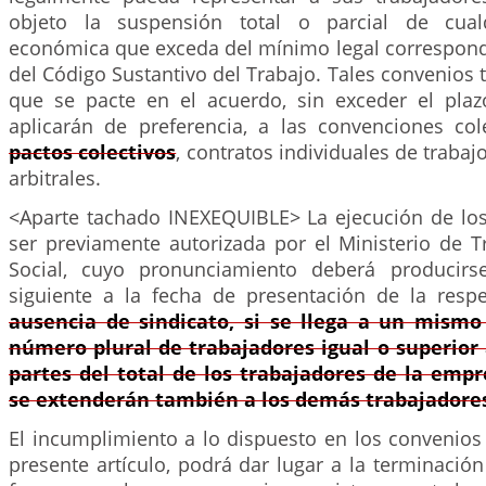
objeto la suspensión total o parcial de cualq
económica que exceda del mínimo legal correspond
del Código Sustantivo del Trabajo. Tales convenios 
que se pacte en el acuerdo, sin exceder el pla
aplicarán de preferencia, a las convenciones cole
pactos colectivos
, contratos individuales de trabaj
arbitrales.
<Aparte tachado INEXEQUIBLE> La ejecución de lo
ser previamente autorizada por el Ministerio de T
Social, cuyo pronunciamiento deberá producir
siguiente a la fecha de presentación de la respe
ausencia de sindicato, si se llega a un mism
número plural de trabajadores igual o superior 
partes del total de los trabajadores de la emp
se extenderán también a los demás trabajadore
El incumplimiento a lo dispuesto en los convenios 
presente artículo, podrá dar lugar a la terminación