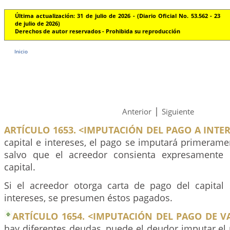
Última actualización: 31 de julio de 2026 - (Diario Oficial No. 53.562 - 23
de julio de 2026)
Derechos de autor reservados - Prohibida su reproducción
Inicio
|
Anterior
Siguiente
ARTÍCULO 1653. <IMPUTACIÓN DEL PAGO A INTER
capital e intereses, el pago se imputará primeramen
salvo que el acreedor consienta expresamente
capital.
Si el acreedor otorga carta de pago del capital
intereses, se presumen éstos pagados.
ARTÍCULO 1654. <IMPUTACIÓN DEL PAGO DE V
hay diferentes deudas, puede el deudor imputar el p