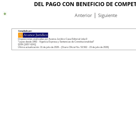
DEL PAGO CON BENEFICIO DE COMPE
|
Anterior
Siguiente
Disposiciones analizadas por Avance Jurídico Casa Editorial Ltda.©
"Leyes desde 1992 - Vigencia Expresa y Sentencias de Constitucionalidad"
ISSN [1657-6241]
Última actualización: 31 de julio de 2026 - (Diario Oficial No. 53.562 - 23 de julio de 2026)