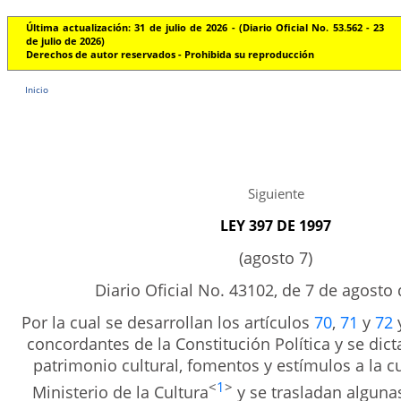
Última actualización: 31 de julio de 2026 - (Diario Oficial No. 53.562 - 23
de julio de 2026)
Derechos de autor reservados - Prohibida su reproducción
Inicio
Siguiente
LEY 397 DE 1997
(agosto 7)
Diario Oficial No. 43102, de 7 de agosto
Por la cual se desarrollan los artículos
70
,
71
y
72
y
concordantes de la Constitución Política y se di
patrimonio cultural, fomentos y estímulos a la cul
<
1
>
Ministerio de la Cultura
y se trasladan alguna