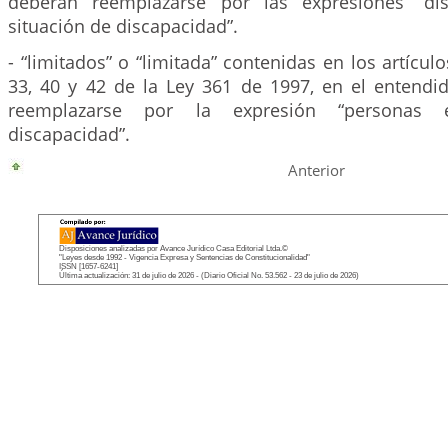
deberán reemplazarse por las expresiones “di
situación de discapacidad”.
- “limitados” o “limitada” contenidas en los artículos
33, 40 y 42 de la Ley 361 de 1997, en el entend
reemplazarse por la expresión “personas 
discapacidad”.
Anterior
Disposiciones analizadas por Avance Jurídico Casa Editorial Ltda.©
"Leyes desde 1992 - Vigencia Expresa y Sentencias de Constitucionalidad"
ISSN [1657-6241]
Última actualización: 31 de julio de 2026 - (Diario Oficial No. 53.562 - 23 de julio de 2026)