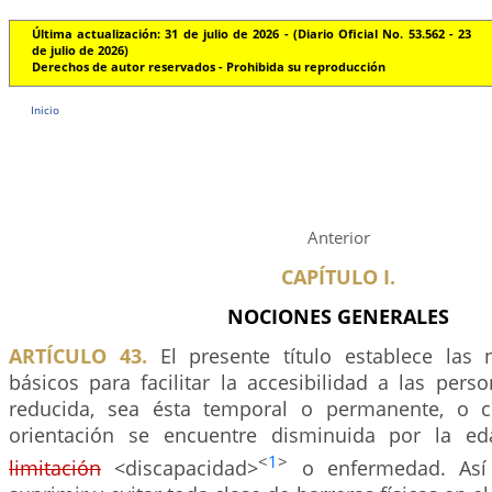
Última actualización: 31 de julio de 2026 - (Diario Oficial No. 53.562 - 23
de julio de 2026)
Derechos de autor reservados - Prohibida su reproducción
Inicio
Anterior
CAPÍTULO I.
NOCIONES GENERALES
ARTÍCULO 43.
El presente título establece las 
básicos para facilitar la accesibilidad a las per
reducida, sea ésta temporal o permanente, o 
orientación se encuentre disminuida por la eda
<
1
>
limitación
<discapacidad>
o enfermedad. Así