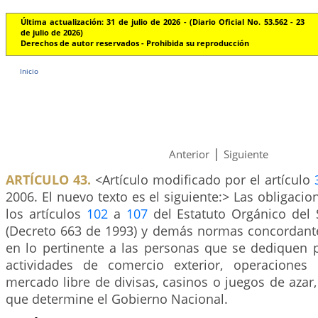
Última actualización: 31 de julio de 2026 - (Diario Oficial No. 53.562 - 23
de julio de 2026)
Derechos de autor reservados - Prohibida su reproducción
Inicio
|
Anterior
Siguiente
ARTÍCULO 43.
<Artículo modificado por el artículo
2006. El nuevo texto es el siguiente:> Las obligacio
los artículos
102
a
107
del Estatuto Orgánico del 
(Decreto 663 de 1993) y demás normas concordante
en lo pertinente a las personas que se dediquen 
actividades de comercio exterior, operacione
mercado libre de divisas, casinos o juegos de azar
que determine el Gobierno Nacional.