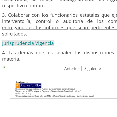
respectivo contrato.
3. Colaborar con los funcionarios estatales que e
interventoría, control o auditoría de los cont
entregándoles los informes que sean pertinentes
solicitados.
Jurisprudencia Vigencia
4. Las demás que les señalen las disposiciones 
materia.
|
Anterior
Siguiente
Disposiciones analizadas por Avance Jurídico Casa Editorial Ltda.©
"Leyes desde 1992 - Vigencia Expresa y Sentencias de Constitucionalidad"
ISSN [1657-6241]
Última actualización: 31 de julio de 2026 - (Diario Oficial No. 53.562 - 23 de julio de 2026)