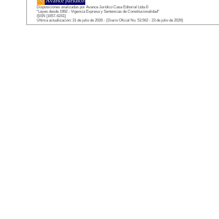
Disposiciones analizadas por Avance Jurídico Casa Editorial Ltda.©
"Leyes desde 1992 - Vigencia Expresa y Sentencias de Constitucionalidad"
ISSN [1657-6241]
Última actualización: 31 de julio de 2026 - (Diario Oficial No. 53.562 - 23 de julio de 2026)