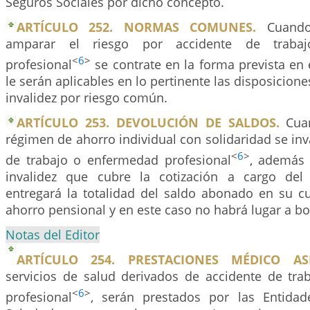
Seguros Sociales por dicho concepto.
ARTÍCULO 252. NORMAS COMUNES.
Cuando
amparar el riesgo por accidente de traba
<
6
>
profesional
se contrate en la forma prevista en e
le serán aplicables en lo pertinente las disposicion
invalidez por riesgo común.
ARTÍCULO 253. DEVOLUCIÓN DE SALDOS.
Cuan
régimen de ahorro individual con solidaridad se inv
<
6
>
de trabajo o enfermedad profesional
, además 
invalidez que cubre la cotización a cargo del
entregará la totalidad del saldo abonado en su cu
ahorro pensional y en este caso no habrá lugar a b
Notas del Editor
ARTÍCULO 254. PRESTACIONES MÉDICO ASI
servicios de salud derivados de accidente de tr
<
6
>
profesional
, serán prestados por las Entida