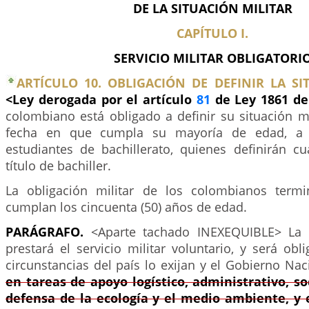
DE LA SITUACIÓN MILITAR
CAPÍTULO I.
SERVICIO MILITAR OBLIGATORI
ARTÍCULO 10. OBLIGACIÓN DE DEFINIR LA SI
<Ley derogada por el artículo
81
de Ley 1861 d
colombiano está obligado a definir su situación mil
fecha en que cumpla su mayoría de edad, a 
estudiantes de bachillerato, quienes definirán 
título de bachiller.
La obligación militar de los colombianos term
cumplan los cincuenta (50) años de edad.
PARÁGRAFO.
<Aparte tachado INEXEQUIBLE> La
prestará el servicio militar voluntario, y será obl
circunstancias del país lo exijan y el Gobierno Nac
en tareas de apoyo logístico, administrativo, soc
defensa de la ecología y el medio ambiente, y 