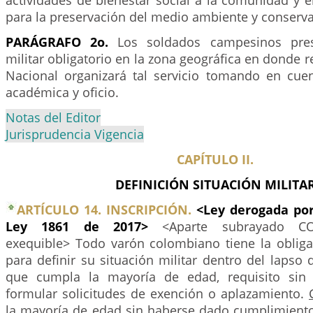
actividades de bienestar social a la comunidad y e
para la preservación del medio ambiente y conserva
PARÁGRAFO 2o.
Los soldados campesinos prest
militar obligatorio en la zona geográfica en donde r
Nacional organizará tal servicio tomando en cue
académica y oficio.
Notas del Editor
Jurisprudencia Vigencia
CAPÍTULO II.
DEFINICIÓN SITUACIÓN MILITA
ARTÍCULO 14. INSCRIPCIÓN.
<Ley derogada por
Ley 1861 de 2017>
<Aparte subrayado C
exequible> Todo varón colombiano tiene la obligac
para definir su situación militar dentro del lapso 
que cumpla la mayoría de edad, requisito sin
formular solicitudes de exención o aplazamiento.
la mayoría de edad sin haberse dado cumplimiento 