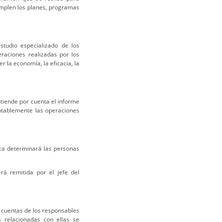
cumplen los planes, programas
studio especializado de los
raciones realizadas por los
 la economía, la eficacia, la
ntiende por cuenta el informe
ntablemente las operaciones
ica determinará las personas
.
á remitida por el jefe del
e cuentas de los responsables
s relacionadas con ellas se