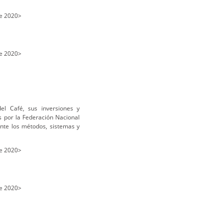
e 2020>
e 2020>
el Café, sus inversiones y
s por la Federación Nacional
ante los métodos, sistemas y
e 2020>
e 2020>