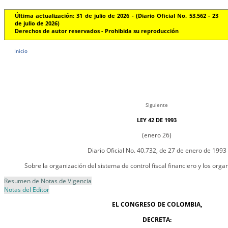
Última actualización: 31 de julio de 2026 - (Diario Oficial No. 53.562 - 23
de julio de 2026)
Derechos de autor reservados - Prohibida su reproducción
Inicio
Siguiente
LEY 42 DE 1993
(enero 26)
Diario Oficial No. 40.732, de 27 de enero de 1993
Sobre la organización del sistema de control fiscal financiero y los orga
Resumen de Notas de Vigencia
Notas del Editor
EL CONGRESO DE COLOMBIA,
DECRETA: