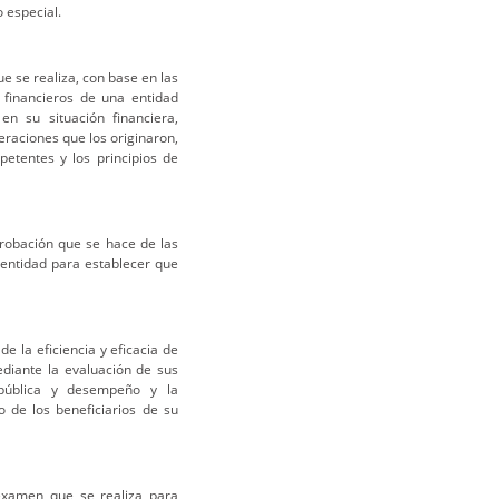
 especial.
e se realiza, con base en las
 financieros de una entidad
n su situación financiera,
raciones que los originaron,
etentes y los principios de
probación que se hace de las
 entidad para establecer que
e la eficiencia y eficacia de
ediante la evaluación de sus
d pública y desempeño y la
o de los beneficiarios de su
 examen que se realiza para