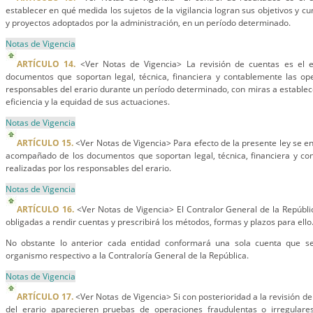
establecer en qué medida los sujetos de la vigilancia logran sus objetivos y 
y proyectos adoptados por la administración, en un período determinado.
Notas de Vigencia
ARTÍCULO 14.
<Ver Notas de Vigencia> La revisión de cuentas es el e
documentos que soportan legal, técnica, financiera y contablemente las ope
responsables del erario durante un período determinado, con miras a establecer
eficiencia y la equidad de sus actuaciones.
Notas de Vigencia
ARTÍCULO 15.
<Ver Notas de Vigencia> Para efecto de la presente ley se e
acompañado de los documentos que soportan legal, técnica, financiera y co
realizadas por los responsables del erario.
Notas de Vigencia
ARTÍCULO 16.
<Ver Notas de Vigencia> El Contralor General de la Repúbl
obligadas a rendir cuentas y prescribirá los métodos, formas y plazos para ello
No obstante lo anterior cada entidad conformará una sola cuenta que ser
organismo respectivo a la Contraloría General de la República.
Notas de Vigencia
ARTÍCULO 17.
<Ver Notas de Vigencia> Si con posterioridad a la revisión d
del erario aparecieren pruebas de operaciones fraudulentas o irregulare