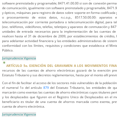
software preinstalado y programable; 8471.41.00.00 si son de conexión perma
de comunicación, igualmente con software preinstalado y programable, 8471.9
y ópticos, máquinas para registro de datos sobre soporte en forma codificada
o procesamiento de estos datos, n.c.o.p., 8517.50.00.00: aparatos 
telecomunicación por corriente portadora o telecomunicación digital, para tel
(exc. teléfonos, videófonos, telefax, teletipos y aparatos de conmutación y 84
unidades de entrada necesarios para la implementación de las cuentas de 
realicen hasta el 31 de diciembre de 2009, por establecimientos de crédito, 
para adelantar actividad financiera y las entidades administradoras de sistem
conformidad con los límites, requisitos y condiciones que establezca el Mini
Público.
Jurisprudencia Vigencia
ARTÍCULO 5o. EXENCIÓN DEL GRAVAMEN A LOS MOVIMIENTOS FINA
recursos de las cuentas de ahorro electrónicas gozará de la exención pre
Estatuto Tributario y sus decretos reglamentarios, hasta por el monto allí previ
Con el fin de facilitar el acceso de los sectores más vulnerables de la población
el numeral 1o del artículo
879
del Estatuto Tributario, las entidades de qu
marcarán como exentas las cuentas de ahorro electrónicas cuyos titulares pert
y los desplazados que figuren en el Registro Unico de Desplazados en el mo
beneficiario es titular de una cuenta de ahorros marcada como exenta, pre
cuenta de ahorro electrónica.
Jurisprudencia Vigencia