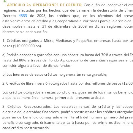
ARTÍCULO 2o. OPERACIONES DE CRÉDITO.
Con el fin de incentivar el o
regiones afectadas por los hechos que derivaron en la declaratoria de Emer
Decreto
4333
de 2008, los créditos que, en los términos del presen
establecimientos de crédito y las cooperativas autorizadas para el ejercicio de 
desembolsen hasta el 31 de diciembre de 2009 en dichas regiones, obten
determinan a continuación:
1. Créditos otorgados a Micro, Medianas y Pequeñas empresas hasta por u
pesos ($10.000.000.oo).
a) Podrán acceder a garantías con una cobertura hasta del 70% a través del F
hasta del 80% a través del Fondo Agropecuario de Garantías según sea el ca
comisión alguna a favor de dichos fondos;
b) Los intereses de estos créditos no generarán renta gravable;
2. Créditos de libre inversión otorgados hasta por dos millones de pesos ($2'00
Los créditos otorgados en estas condiciones, gozarán de los mismos beneficios
a que hace mención el numeral primero del presente artículo.
3. Créditos Reestructurados. Los establecimientos de crédito y las coope
ejercicio de la actividad financiera, podrán reestructurar los créditos otorgad
gozarán del beneficio consagrado en el literal b del numeral primero del prese
beneficio consagrado, únicamente aplicará hasta por los primeros diez millon
cada crédito reestructurado.