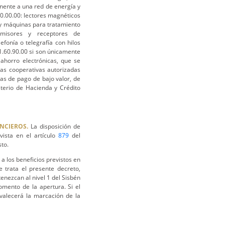
nente a una red de energía y
0.00.00: lectores magnéticos
 y máquinas para tratamiento
emisores y receptores de
efonía o telegrafía con hilos
71.60.90.00 si son únicamente
ahorro electrónicas, que se
las cooperativas autorizadas
as de pago de bajo valor, de
sterio de Hacienda y Crédito
NCIEROS.
La disposición de
vista en el artículo
879
del
sto.
 a los beneficios previstos en
e trata el presente decreto,
enezcan al nivel 1 del Sisbén
mento de la apertura. Si el
valecerá la marcación de la