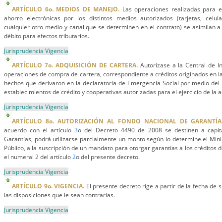
ARTÍCULO 6o. MEDIOS DE MANEJO.
Las operaciones realizadas para e
ahorro electrónicas por los distintos medios autorizados (tarjetas, celula
cualquier otro medio y canal que se determinen en el contrato) se asimilan a
débito para efectos tributarios.
Jurisprudencia Vigencia
ARTÍCULO 7o. ADQUISICIÓN DE CARTERA.
Autorízase a la Central de In
operaciones de compra de cartera, correspondiente a créditos originados en la
hechos que derivaron en la declaratoria de Emergencia Social por medio de
establecimientos de crédito y cooperativas autorizadas para el ejercicio de la a
Jurisprudencia Vigencia
ARTÍCULO 8o. AUTORIZACIÓN AL FONDO NACIONAL DE GARANTÍA
acuerdo con el artículo
3
o del Decreto 4490 de 2008 se destinen a capita
Garantías, podrá utilizarse parcialmente un monto según lo determine el Mini
Público, a la suscripción de un mandato para otorgar garantías a los créditos d
el numeral 2 del artículo
2
o del presente decreto.
Jurisprudencia Vigencia
ARTÍCULO 9o. VIGENCIA.
El presente decreto rige a partir de la fecha de 
las disposiciones que le sean contrarias.
Jurisprudencia Vigencia