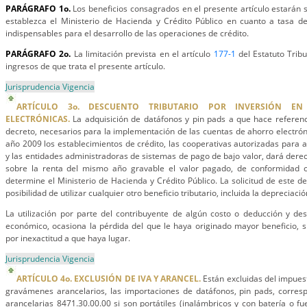
PARÁGRAFO 1o.
Los beneficios consagrados en el presente artículo estarán s
establezca el Ministerio de Hacienda y Crédito Público en cuanto a tasa de
indispensables para el desarrollo de las operaciones de crédito.
PARÁGRAFO 2o.
La limitación prevista en el artículo
177-1
del Estatuto Tribu
ingresos de que trata el presente artículo.
Jurisprudencia Vigencia
ARTÍCULO 3o. DESCUENTO TRIBUTARIO POR INVERSIÓN E
ELECTRÓNICAS.
La adquisición de datáfonos y pin pads a que hace referenc
decreto, necesarios para la implementación de las cuentas de ahorro electróni
año 2009 los establecimientos de crédito, las cooperativas autorizadas para a
y las entidades administradoras de sistemas de pago de bajo valor, dará dere
sobre la renta del mismo año gravable el valor pagado, de conformidad c
determine el Ministerio de Hacienda y Crédito Público. La solicitud de este de
posibilidad de utilizar cualquier otro beneficio tributario, incluida la depreciació
La utilización por parte del contribuyente de algún costo o deducción y d
económico, ocasiona la pérdida del que le haya originado mayor beneficio, si
por inexactitud a que haya lugar.
Jurisprudencia Vigencia
ARTÍCULO 4o. EXCLUSIÓN DE IVA Y ARANCEL.
Están excluidas del impuest
gravámenes arancelarios, las importaciones de datáfonos, pin pads, corresp
arancelarias 8471.30.00.00 si son portátiles (inalámbricos y con batería o fu