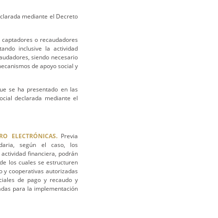
eclarada mediante el Decreto
 captadores o recaudadores
ando inclusive la actividad
caudadores, siendo necesario
mecanismos de apoyo social y
que se ha presentado en las
ocial declarada mediante el
RO ELECTRÓNICAS.
Previa
daria, según el caso, los
 actividad financiera, podrán
de los cuales se estructuren
o y cooperativas autorizadas
eciales de pago y recaudo y
uadas para la implementación