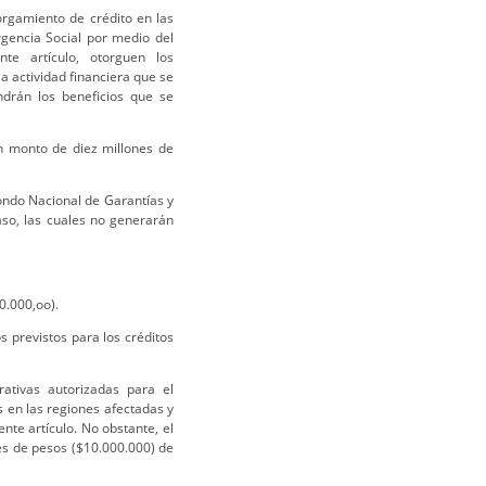
torgamiento de crédito en las
gencia Social por medio del
te artículo, otorguen los
la actividad financiera que se
drán los beneficios que se
n monto de diez millones de
ondo Nacional de Garantías y
so, las cuales no generarán
0.000,oo).
 previstos para los créditos
rativas autorizadas para el
os en las regiones afectadas y
nte artículo. No obstante, el
es de pesos ($10.000.000) de