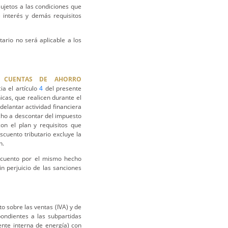
ujetos a las condiciones que
 interés y demás requisitos
tario no será aplicable a los
N CUENTAS DE AHORRO
ia el artículo
4
del presente
cas, que realicen durante el
delantar actividad financiera
cho a descontar del impuesto
on el plan y requisitos que
scuento tributario excluye la
n.
escuento por el mismo hecho
n perjuicio de las sanciones
o sobre las ventas (IVA) y de
ondientes a las subpartidas
ente interna de energía) con