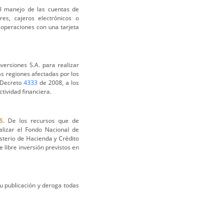
l manejo de las cuentas de
res, cajeros electrónicos o
 operaciones con una tarjeta
versiones S.A. para realizar
s regiones afectadas por los
l Decreto
4333
de 2008, a los
ctividad financiera.
S.
De los recursos que de
lizar el Fondo Nacional de
sterio de Hacienda y Crédito
e libre inversión previstos en
su publicación y deroga todas