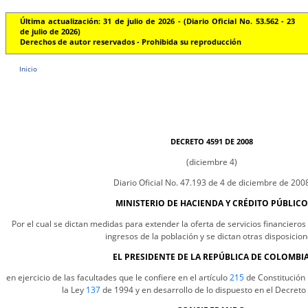
Última actualización: 31 de julio de 2026 - (Diario Oficial No. 53.562 - 23
de julio de 2026)
Derechos de autor reservados - Prohibida su reproducción
Inicio
DECRETO 4591 DE 2008
(diciembre 4)
Diario Oficial No. 47.193 de 4 de diciembre de 200
MINISTERIO DE HACIENDA Y CRÉDITO PÚBLICO
Por el cual se dictan medidas para extender la oferta de servicios financiero
ingresos de la población y se dictan otras disposicion
EL PRESIDENTE DE LA REPÚBLICA DE COLOMBIA
en ejercicio de las facultades que le confiere en el artículo
215
de Constitución 
la Ley
137
de 1994 y en desarrollo de lo dispuesto en el Decreto