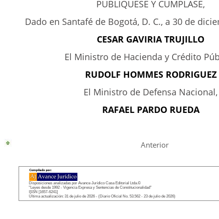
PUBLIQUESE Y CUMPLASE,
Dado en Santafé de Bogotá, D. C., a 30 de dici
CESAR GAVIRIA TRUJILLO
El Ministro de Hacienda y Crédito Púb
RUDOLF HOMMES RODRIGUEZ
El Ministro de Defensa Nacional,
RAFAEL PARDO RUEDA
Anterior
Disposiciones analizadas por Avance Jurídico Casa Editorial Ltda.©
"Leyes desde 1992 - Vigencia Expresa y Sentencias de Constitucionalidad"
ISSN [1657-6241]
Última actualización: 31 de julio de 2026 - (Diario Oficial No. 53.562 - 23 de julio de 2026)