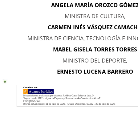
ANGELA MARÍA OROZCO GÓME
MINISTRA DE CULTURA,
CARMEN INÉS VÁSQUEZ CAMAC
MINISTRA DE CIENCIA, TECNOLOGÍA E IN
MABEL GISELA TORRES TORRES
MINISTRO DEL DEPORTE,
ERNESTO LUCENA BARRERO
Disposiciones analizadas por Avance Jurídico Casa Editorial Ltda.©
"Leyes desde 1992 - Vigencia Expresa y Sentencias de Constitucionalidad"
ISSN [1657-6241]
Última actualización: 31 de julio de 2026 - (Diario Oficial No. 53.562 - 23 de julio de 2026)