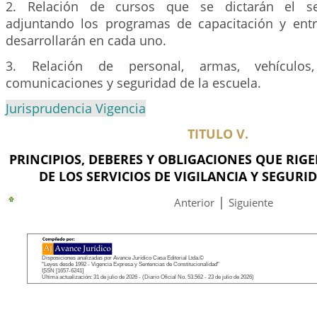
2. Relación de cursos que se dictarán el sem
adjuntando los programas de capacitación y ent
desarrollarán en cada uno.
3. Relación de personal, armas, vehículo
comunicaciones y seguridad de la escuela.
Jurisprudencia Vigencia
TITULO V.
PRINCIPIOS, DEBERES Y OBLIGACIONES QUE RIG
DE LOS SERVICIOS DE VIGILANCIA Y SEGURI
|
Anterior
Siguiente
Disposiciones analizadas por Avance Jurídico Casa Editorial Ltda.©
"Leyes desde 1992 - Vigencia Expresa y Sentencias de Constitucionalidad"
ISSN [1657-6241]
Última actualización: 31 de julio de 2026 - (Diario Oficial No. 53.562 - 23 de julio de 2026)