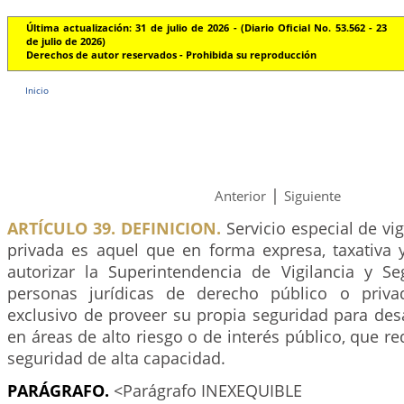
Última actualización: 31 de julio de 2026 - (Diario Oficial No. 53.562 - 23
de julio de 2026)
Derechos de autor reservados - Prohibida su reproducción
Inicio
|
Anterior
Siguiente
ARTÍCULO 39. DEFINICION.
Servicio especial de vig
privada es aquel que en forma expresa, taxativa y
autorizar la Superintendencia de Vigilancia y Se
personas jurídicas de derecho público o priva
exclusivo de proveer su propia seguridad para desa
en áreas de alto riesgo o de interés público, que re
seguridad de alta capacidad.
PARÁGRAFO.
<Parágrafo INEXEQUIBLE