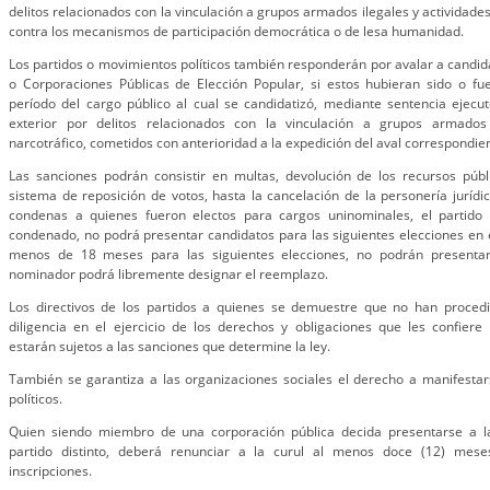
delitos relacionados con la vinculación a grupos armados ilegales y actividades
contra los mecanismos de participación democrática o de lesa humanidad.
Los partidos o movimientos políticos también responderán por avalar a candid
o Corporaciones Públicas de Elección Popular, si estos hubieran sido o f
período del cargo público al cual se candidatizó, mediante sentencia ejecu
exterior por delitos relacionados con la vinculación a grupos armados 
narcotráfico, cometidos con anterioridad a la expedición del aval correspondie
Las sanciones podrán consistir en multas, devolución de los recursos públ
sistema de reposición de votos, hasta la cancelación de la personería jurídi
condenas a quienes fueron electos para cargos uninominales, el partido
condenado, no podrá presentar candidatos para las siguientes elecciones en es
menos de 18 meses para las siguientes elecciones, no podrán presentar 
nominador podrá libremente designar el reemplazo.
Los directivos de los partidos a quienes se demuestre que no han proced
diligencia en el ejercicio de los derechos y obligaciones que les confiere
estarán sujetos a las sanciones que determine la ley.
También se garantiza a las organizaciones sociales el derecho a manifestar
políticos.
Quien siendo miembro de una corporación pública decida presentarse a la
partido distinto, deberá renunciar a la curul al menos doce (12) mes
inscripciones.