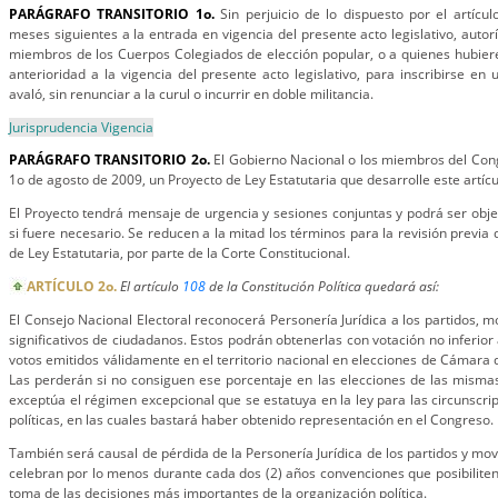
PARÁGRAFO TRANSITORIO 1o.
Sin perjuicio de lo dispuesto por el artícu
meses siguientes a la entrada en vigencia del presente acto legislativo, autorí
miembros de los Cuerpos Colegiados de elección popular, o a quienes hubier
anterioridad a la vigencia del presente acto legislativo, para inscribirse en u
avaló, sin renunciar a la curul o incurrir en doble militancia.
Jurisprudencia Vigencia
PARÁGRAFO TRANSITORIO 2o.
El Gobierno Nacional o los miembros del Con
1o de agosto de 2009, un Proyecto de Ley Estatutaria que desarrolle este artícu
El Proyecto tendrá mensaje de urgencia y sesiones conjuntas y podrá ser obje
si fuere necesario. Se reducen a la mitad los términos para la revisión previa 
de Ley Estatutaria, por parte de la Corte Constitucional.
ARTÍCULO 2o.
El artículo
108
de la Constitución Política quedará así:
El Consejo Nacional Electoral reconocerá Personería Jurídica a los partidos, m
significativos de ciudadanos. Estos podrán obtenerlas con votación no inferior 
votos emitidos válidamente en el territorio nacional en elecciones de Cámara
Las perderán si no consiguen ese porcentaje en las elecciones de las misma
exceptúa el régimen excepcional que se estatuya en la ley para las circunscri
políticas, en las cuales bastará haber obtenido representación en el Congreso.
También será causal de pérdida de la Personería Jurídica de los partidos y movi
celebran por lo menos durante cada dos (2) años convenciones que posibiliten 
toma de las decisiones más importantes de la organización política.