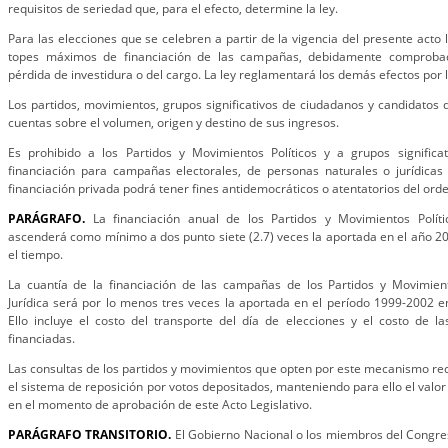
requisitos de seriedad que, para el efecto, determine la ley.
Para las elecciones que se celebren a partir de la vigencia del presente acto le
topes máximos de financiación de las campañas, debidamente comprobad
pérdida de investidura o del cargo. La ley reglamentará los demás efectos por l
Los partidos, movimientos, grupos significativos de ciudadanos y candidatos
cuentas sobre el volumen, origen y destino de sus ingresos.
Es prohibido a los Partidos y Movimientos Políticos y a grupos significat
financiación para campañas electorales, de personas naturales o jurídicas 
financiación privada podrá tener fines antidemocráticos o atentatorios del orde
PARÁGRAFO.
La financiación anual de los Partidos y Movimientos Políti
ascenderá como mínimo a dos punto siete (2.7) veces la aportada en el año 2
el tiempo.
La cuantía de la financiación de las campañas de los Partidos y Movimient
Jurídica será por lo menos tres veces la aportada en el período 1999-2002 
Ello incluye el costo del transporte del día de elecciones y el costo de l
financiadas.
Las consultas de los partidos y movimientos que opten por este mecanismo rec
el sistema de reposición por votos depositados, manteniendo para ello el valo
en el momento de aprobación de este Acto Legislativo.
PARÁGRAFO TRANSITORIO.
El Gobierno Nacional o los miembros del Congre