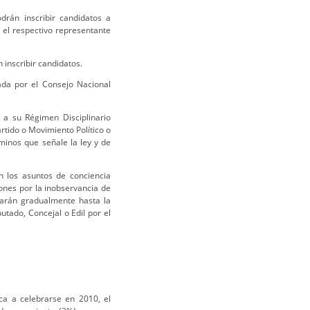
drán inscribir candidatos a
 el respectivo representante
 inscribir candidatos.
ada por el Consejo Nacional
e a su Régimen Disciplinario
tido o Movimiento Político o
minos que señale la ley y de
n los asuntos de conciencia
ones por la inobservancia de
ijarán gradualmente hasta la
utado, Concejal o Edil por el
ca a celebrarse en 2010, el