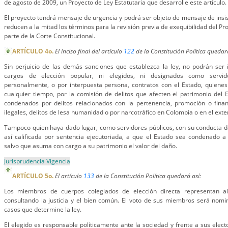
de agosto de 2009, un Proyecto de Ley Estatutaria que desarrolle este artículo.
El proyecto tendrá mensaje de urgencia y podrá ser objeto de mensaje de insis
reducen a la mitad los términos para la revisión previa de exequibilidad del Pr
parte de la Corte Constitucional.
ARTÍCULO 4o.
El inciso final del artículo
122
de la Constitución Política quedará
Sin perjuicio de las demás sanciones que establezca la ley, no podrán ser 
cargos de elección popular, ni elegidos, ni designados como servido
personalmente, o por interpuesta persona, contratos con el Estado, quiene
cualquier tiempo, por la comisión de delitos que afecten el patrimonio del
condenados por delitos relacionados con la pertenencia, promoción o fin
ilegales, delitos de lesa humanidad o por narcotráfico en Colombia o en el exter
Tampoco quien haya dado lugar, como servidores públicos, con su conducta d
así calificada por sentencia ejecutoriada, a que el Estado sea condenado a
salvo que asuma con cargo a su patrimonio el valor del daño.
Jurisprudencia Vigencia
ARTÍCULO 5o.
El artículo
133
de la Constitución Política quedará así:
Los miembros de cuerpos colegiados de elección directa representan a
consultando la justicia y el bien común. El voto de sus miembros será nomin
casos que determine la ley.
El elegido es responsable políticamente ante la sociedad y frente a sus elect