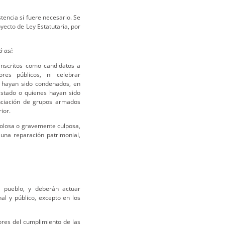
tencia si fuere necesario. Se
oyecto de Ley Estatutaria, por
 así:
inscritos como candidatos a
res públicos, ni celebrar
s hayan sido condenados, en
 Estado o quienes hayan sido
anciación de grupos armados
ior.
olosa o gravemente culposa,
 una reparación patrimonial,
l pueblo, y deberán actuar
al y público, excepto en los
ores del cumplimiento de las