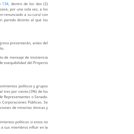
lo
134
, dentro de los dos (2)
zase, por una sola vez, a los
en renunciado a su curul con
n partido distinto al que los
greso presentarán, antes del
lo.
to de mensaje de insistencia
de exequibilidad del Proyecto
ovimientos políticos y grupos
al tres por ciento (3%) de los
 de Representantes o Senado.
s Corporaciones Públicas. Se
pciones de minorías étnicas y
mientos políticos si estos no
a sus miembros influir en la