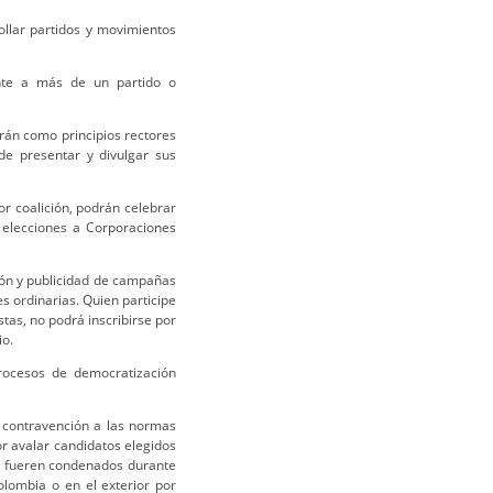
ollar partidos y movimientos
nte a más de un partido o
rán como principios rectores
 de presentar y divulgar sus
r coalición, podrán celebrar
s elecciones a Corporaciones
ión y publicidad de campañas
s ordinarias. Quien participe
stas, no podrá inscribirse por
io.
procesos de democratización
o contravención a las normas
r avalar candidatos elegidos
 o fueren condenados durante
olombia o en el exterior por