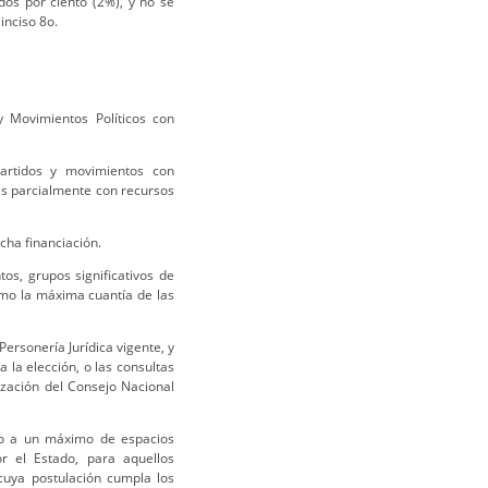
dos por ciento (2%), y no se
inciso 8o.
 y Movimientos Políticos con
artidos y movimientos con
das parcialmente con recursos
cha financiación.
os, grupos significativos de
omo la máxima cuantía de las
ersonería Jurídica vigente, y
 la elección, o las consultas
ización del Consejo Nacional
so a un máximo de espacios
or el Estado, para aquellos
cuya postulación cumpla los