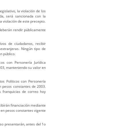
gislativo, la violación de los
a, será sancionada con la
a violación de este precepto.
 deberán rendir públicamente
ivos de ciudadanos, recibir
extranjeras. Ningún tipo de
n público.
cos con Personería Jurídica
003, manteniendo su valor en
os Políticos con Personería
en pesos constantes de 2003.
as franquicias de correo hoy
ibirán financiación mediante
r en pesos constantes vigente
so presentarán, antes del 1o