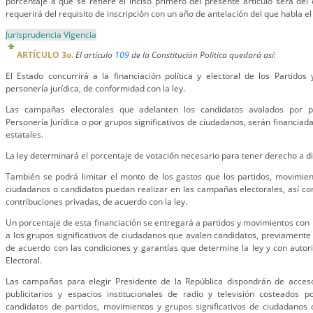
porcentaje a que se refiere el inciso primero del presente artículo será del 
requerirá del requisito de inscripción con un año de antelación del que habla el 
Jurisprudencia Vigencia
ARTÍCULO 3o.
El artículo
109
de la Constitución Política quedará así:
El Estado concurrirá a la financiación política y electoral de los Partidos
personería jurídica, de conformidad con la ley.
Las campañas electorales que adelanten los candidatos avalados por p
Personería Jurídica o por grupos significativos de ciudadanos, serán financia
estatales.
La ley determinará el porcentaje de votación necesario para tener derecho a di
También se podrá limitar el monto de los gastos que los partidos, movimient
ciudadanos o candidatos puedan realizar en las campañas electorales, así c
contribuciones privadas, de acuerdo con la ley.
Un porcentaje de esta financiación se entregará a partidos y movimientos con P
a los grupos significativos de ciudadanos que avalen candidatos, previamente a
de acuerdo con las condiciones y garantías que determine la ley y con autor
Electoral.
Las campañas para elegir Presidente de la República dispondrán de acce
publicitarios y espacios institucionales de radio y televisión costeados p
candidatos de partidos, movimientos y grupos significativos de ciudadanos 