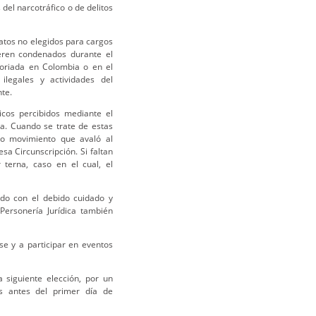
 del narcotráfico o de delitos
atos no elegidos para cargos
ueren condenados durante el
toriada en Colombia o en el
ilegales y actividades del
nte.
icos percibidos mediante el
ca. Cuando se trate de estas
 o movimiento que avaló al
a Circunscripción. Si faltan
terna, caso en el cual, el
ido con el debido cuidado y
 Personería Jurídica también
se y a participar en eventos
 siguiente elección, por un
es antes del primer día de