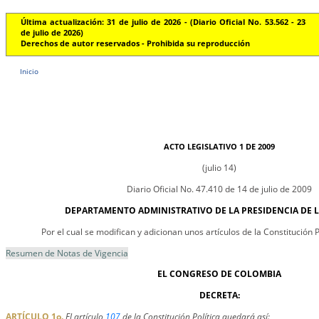
Última actualización: 31 de julio de 2026 - (Diario Oficial No. 53.562 - 23
de julio de 2026)
Derechos de autor reservados - Prohibida su reproducción
Inicio
ACTO LEGISLATIVO 1 DE 2009
(julio 14)
Diario Oficial No. 47.410 de 14 de julio de 2009
DEPARTAMENTO ADMINISTRATIVO DE LA PRESIDENCIA DE L
Por el cual se modifican y adicionan unos artículos de la Constitución 
Resumen de Notas de Vigencia
EL CONGRESO DE COLOMBIA
DECRETA:
ARTÍCULO 1o.
El artículo
107
de la Constitución Política quedará así: