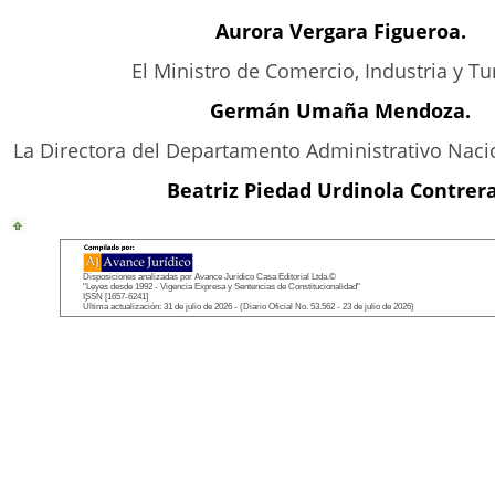
Aurora Vergara Figueroa.
El Ministro de Comercio, Industria y Tu
Germán Umaña Mendoza.
La Directora del Departamento Administrativo Nacio
Beatriz Piedad Urdinola Contrera
Disposiciones analizadas por Avance Jurídico Casa Editorial Ltda.©
"Leyes desde 1992 - Vigencia Expresa y Sentencias de Constitucionalidad"
ISSN [1657-6241]
Última actualización: 31 de julio de 2026 - (Diario Oficial No. 53.562 - 23 de julio de 2026)