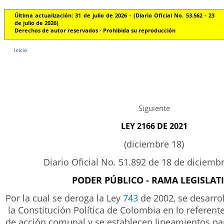
Última actualización: 31 de julio de 2026 - (Diario Oficial No. 53.562 - 23
de julio de 2026)
Derechos de autor reservados - Prohibida su reproducción
Inicio
Siguiente
LEY 2166 DE 2021
(diciembre 18)
Diario Oficial No. 51.892 de 18 de diciemb
PODER PÚBLICO - RAMA LEGISLAT
Por la cual se deroga la Ley
743
de 2002, se desarrol
la Constitución Política de Colombia en lo referent
de acción comunal y se establecen lineamientos par